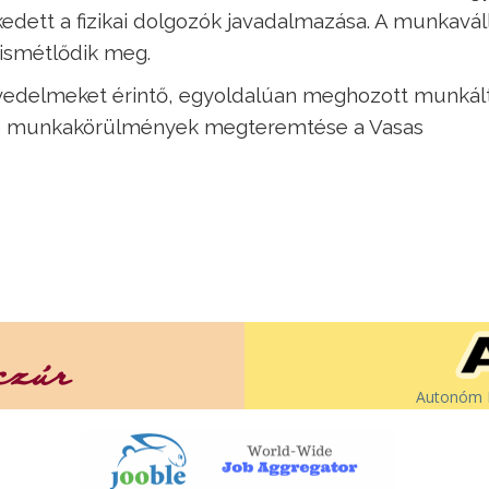
kedett a fizikai dolgozók javadalmazása. A munkavál
 ismétlődik meg.
 jövedelmeket érintő, egyoldalúan meghozott munkál
bb munkakörülmények megteremtése a Vasas
Autonóm É