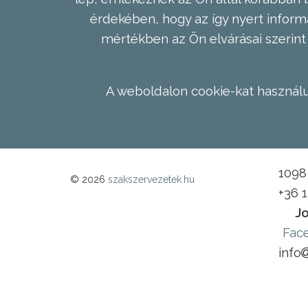
érdekében, hogy az így nyert inform
mértékben az Ön elvárásai szerint 
A weboldalon cookie-kat használu
1098 
© 2026
szakszervezetek.hu
+36 
Jo
Fac
info