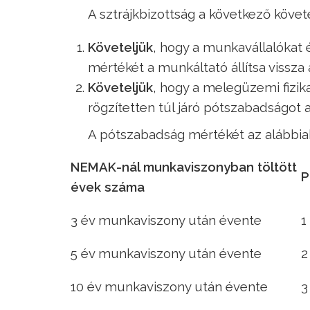
A sztrájkbizottság a következő köve
Követeljük
, hogy a munkavállalókat
mértékét a munkáltató állítsa vissza
Követeljük
, hogy a melegüzemi fizika
rögzítetten túl járó pótszabadságot 
A pótszabadság mértékét az alábbiak
NEMAK-nál munkaviszonyban töltött
P
évek száma
3 év munkaviszony után évente
1
5 év munkaviszony után évente
2
10 év munkaviszony után évente
3