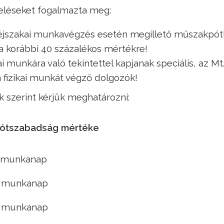
teléseket fogalmazta meg:
 éjszakai munkavégzés esetén megillető műszakpót
 a korábbi 40 százalékos mértékre!
i munkára való tekintettel kapjanak speciális, az Mt. 
a fizikai munkát végző dolgozók!
 szerint kérjük meghatározni:
ótszabadság mértéke
 munkanap
 munkanap
 munkanap