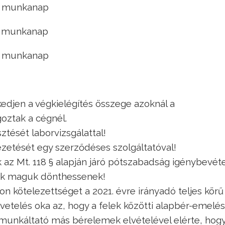
 munkanap
 munkanap
 munkanap
edjen a végkielégítés összege azoknál a
goztak a cégnél.
sztését laborvizsgálattal!
etését egy szerződéses szolgáltatóval!
 az Mt. 118 § alapján járó pótszabadság igénybevét
lók maguk dönthessenek!
jon kötelezettséget a 2021. évre irányadó teljes körű
telés oka az, hogy a felek közötti alapbér-emelés
munkáltató más bérelemek elvételével elérte, hog