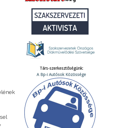
Társ-szerkesztőségünk:
A Bp-i Autósok Közössége
elének
sel
y