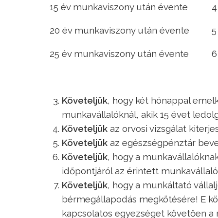
15 év munkaviszony után évente
4
20 év munkaviszony után évente
5
25 év munkaviszony után évente
6
Követeljük
, hogy két hónappal emelk
munkavállalóknál, akik 15 évet ledol
Követeljük
az orvosi vizsgálat kiterje
Követeljük
az egészségpénztár bevez
Követeljük
, hogy a munkavállalóknak
időpontjáról az érintett munkaválla
Követeljük
, hogy a munkáltató vállal
bérmegállapodás megkötésére! E köve
kapcsolatos egyezséget követően a 