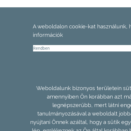
A weboldalon cookie-kat használunk, 
információk
Rendben
Weboldalunk bizonyos területein süti
amennyiben Ön korábban azt már 
legnépszerűbb, mert látni enge
tanulmányozásával a weboldalt jobba
nyújtani Önnek azáltal, hogy a sütik egy
lép, emlékeznek az Ön által korábban b