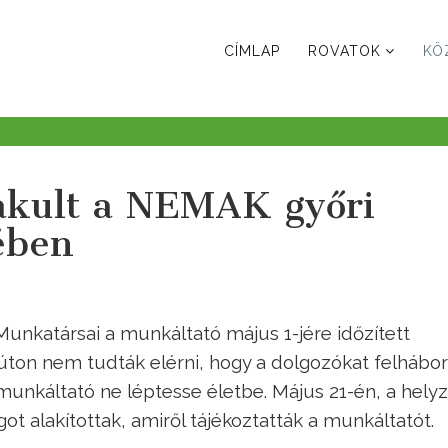
CÍMLAP
ROVATOK
KÖ
lakult a NEMAK győri
ében
nkatársai a munkáltató május 1-jére időzített
ton nem tudták elérni, hogy a dolgozókat felhábor
munkáltató ne léptesse életbe. Május 21-én, a hely
got alakítottak, amiről tájékoztatták a munkáltatót.