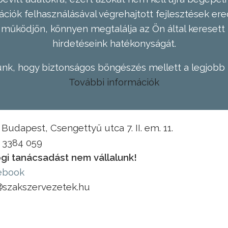
ációk felhasználásával végrehajtott fejlesztések 
működjön, könnyen megtalálja az Ön által keresett 
hirdetéseink hatékonyságát.
nk, hogy biztonságos böngészés mellett a legjobb 
További információk
Budapest, Csengettyű utca 7. II. em. 11.
1 3384 059
gi tanácsadást nem vállalunk!
ebook
szakszervezetek.hu