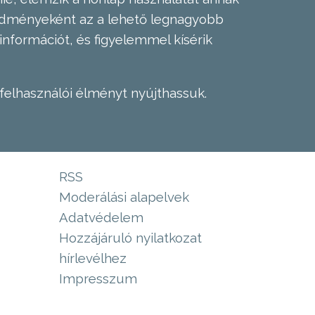
eredményeként az a lehető legnagyobb
információt, és figyelemmel kísérik
felhasználói élményt nyújthassuk.
RSS
Moderálási alapelvek
Adatvédelem
Hozzájáruló nyilatkozat
hírlevélhez
Impresszum