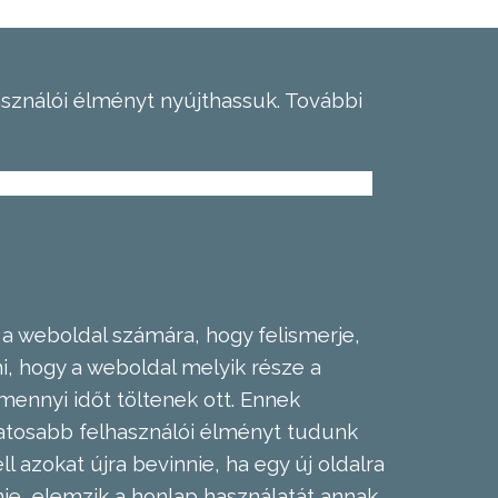
asználói élményt nyújthassuk.
További
 a weboldal számára, hogy felismerje,
, hogy a weboldal melyik része a
mennyi időt töltenek ott. Ennek
zatosabb felhasználói élményt tudunk
l azokat újra bevinnie, ha egy új oldalra
nie, elemzik a honlap használatát annak