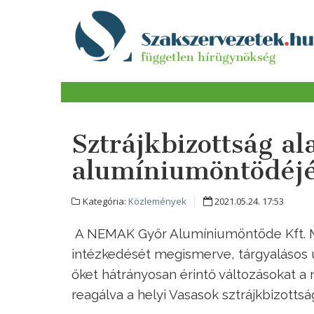
Sztrájkbizottság a
alumíniumöntödéj
Kategória:
Közlemények
2021.05.24. 17:53
A NEMAK Győr Alumíniumöntöde Kft. Mu
intézkedését megismerve, tárgyalásos ú
őket hátrányosan érintő változásokat a 
reagálva a helyi Vasasok sztrájkbizottsá