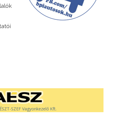
lalók
tatói
SZT-SZEF Vagyonkezelő Kft.