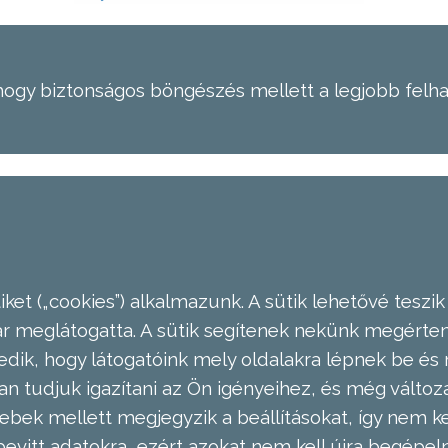
hogy biztonságos böngészés mellett a legjobb felh
ket („cookies”) alkalmazunk. A sütik lehetővé teszik
meglátogatta. A sütik segítenek nekünk megérteni
dik, hogy látogatóink mely oldalakra lépnek be és 
n tudjuk igazítani az Ön igényeihez, és még válto
ebek mellett megjegyzik a beállításokat, így nem kel
evitt adatokra, ezért azokat nem kell újra begépel