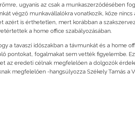
örömre, ugyanis az csak a munkaszerződésében fog
át végző munkavállalókra vonatkozik, köze nincs 
et azért is érthetetlen, mert korábban a szakszerve
etértettek a home office szabályozásában.
ogy a tavaszi időszakban a távmunkát és a home off
lő pontokat, fogalmakat sem vették figyelembe. Ez
et az eredeti célnak megfelelően a dolgozók érde
atoknak megfelelően -hangsúlyozza Székely Tamás a