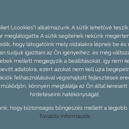
ket („cookies”) alkalmazunk. A sütik lehetővé teszik
meglátogatta. A sütik segítenek nekünk megérteni
dik, hogy látogatóink mely oldalakra lépnek be és 
n tudjuk igazítani az Ön igényeihez, és még válto
ebek mellett megjegyzik a beállításokat, így nem kel
evitt adatokra, ezért azokat nem kell újra begépel
ációk felhasználásával végrehajtott fejlesztések 
működjön, könnyen megtalálja az Ön által keresett 
hirdetéseink hatékonyságát.
nk, hogy biztonságos böngészés mellett a legjobb 
További információk