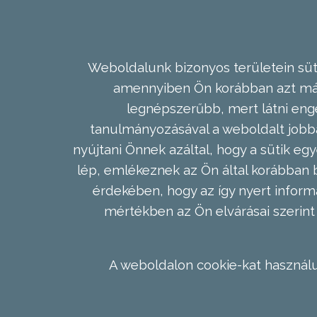
Weboldalunk bizonyos területein süti
amennyiben Ön korábban azt már 
legnépszerűbb, mert látni enge
tanulmányozásával a weboldalt jobba
nyújtani Önnek azáltal, hogy a sütik egy
lép, emlékeznek az Ön által korábban b
érdekében, hogy az így nyert inform
mértékben az Ön elvárásai szerint 
A weboldalon cookie-kat használu