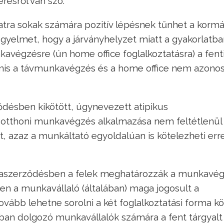
résről van szó.
satra sokak számára pozitív lépésnek tűnhet a korm
figyelmet, hogy a járványhelyzet miatt a gyakorlatb
avégzésre (ún home office foglalkoztatásra) a fent
is a távmunkavégzés és a home office nem azono
ésben kikötött, úgynevezett atipikus
otthoni munkavégzés alkalmazása nem feltétlenül
, azaz a munkáltató egyoldalúan is kötelezheti err
kaszerződésben a felek meghatározzák a munkavé
n a munkavállaló (általában) maga jogosult a
bb lehetne sorolni a két foglalkoztatási forma kö
-ban dolgozó munkavállalók számára a fent tárgyalt