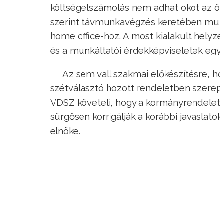
költségelszámolás nem adhat okot az 
szerint távmunkavégzés keretében munk
home office-hoz. A most kialakult helyz
és a munkáltatói érdekképviseletek egy
Az sem vall szakmai előkészítésre, h
szétválasztó hozott rendeletben szerep
VDSZ követeli, hogy a kormányrendelet
sürgősen korrigálják a korábbi javasl
elnöke.