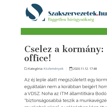
Cselez a kormány
office!
Kategória:
Közlemények
2020.11.12. 17:48
Az éj leple alatt megszületett egy ko
egyáltalán nem a korábban beígért home 
a VDSZ. Noha az ITM államtitkára Bodó S
"biztonságosabbá teszik a munkavégzés