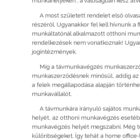
munkahelyeken”, a valóságban kész átve
A most született rendelet első olva
részéről. Ugyanakkor fel kell hívnunk a 
munkáltatónál alkalmazott otthoni munk
rendelkezések nem vonatkoznak! Ugyan
jogintézmények.
Míg a távmunkavégzés munkaszerződ
munkaszerződésnek minősül, addig az 
a felek megállapodása alapján történhet
munkavállalót.
A távmunkára irányuló sajátos mun
helyét, az otthoni munkavégzés esetébe
munkavégzés helyét megszabni. Még tová
különbségeket. Így tehát a home office