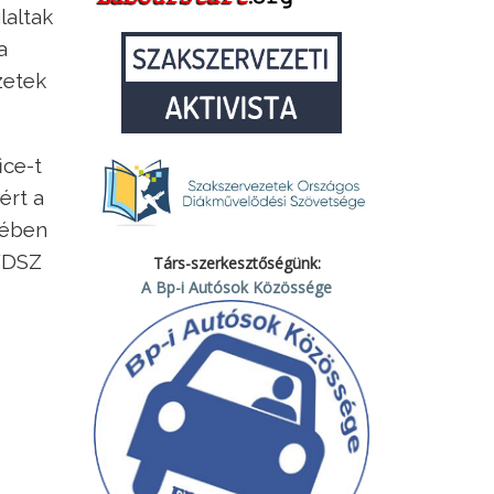
laltak
a
zetek
ice-t
ért a
kében
 VDSZ
Társ-szerkesztőségünk:
A Bp-i Autósok Közössége