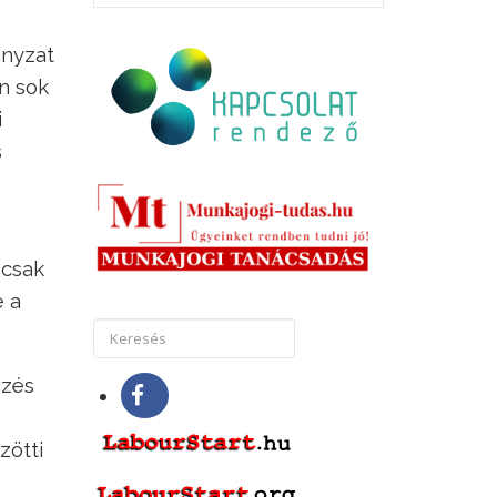
ányzat
an sok
i
s
 csak
e a
gzés
zötti