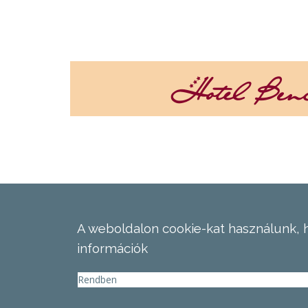
A weboldalon cookie-kat használunk, 
információk
Rendben