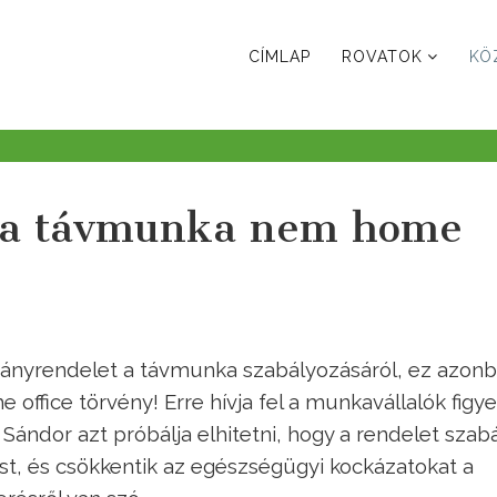
CÍMLAP
ROVATOK
KÖ
: a távmunka nem home
rmányrendelet a távmunka szabályozásáról, ez azon
office törvény! Erre hívja fel a munkavállalók figy
ándor azt próbálja elhitetni, hogy a rendelet szabá
t, és csökkentik az egészségügyi kockázatokat a