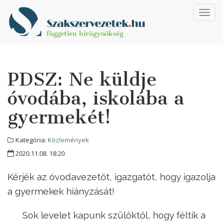
Toggl
navig
PDSZ: Ne küldje
óvodába, iskolába a
gyermekét!
Kategória:
Közlemények
2020.11.08. 18:20
Kérjék az óvodavezetőt, igazgatót, hogy igazolja
a gyermekek hiányzását!
Sok levelet kapunk szülőktől, hogy féltik a