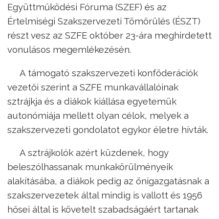
Együttműködési Fóruma (SZEF) és az
Értelmiségi Szakszervezeti Tömörülés (ÉSZT)
részt vesz az SZFE október 23-ára meghirdetett
vonulásos megemlékezésén.
A támogató szakszervezeti konföderációk
vezetői szerint a SZFE munkavállalóinak
sztrájkja és a diákok kiállása egyetemük
autonómiája mellett olyan célok, melyek a
szakszervezeti gondolatot egykor életre hívták.
A sztrájkolók azért küzdenek, hogy
beleszólhassanak munkakörülményeik
alakításába, a diákok pedig az önigazgatásnak a
szakszervezetek által mindig is vallott és 1956
hősei által is követelt szabadságáért tartanak