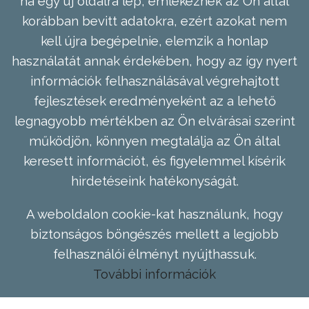
ha egy új oldalra lép, emlékeznek az Ön által
korábban bevitt adatokra, ezért azokat nem
kell újra begépelnie, elemzik a honlap
használatát annak érdekében, hogy az így nyert
információk felhasználásával végrehajtott
fejlesztések eredményeként az a lehető
legnagyobb mértékben az Ön elvárásai szerint
működjön, könnyen megtalálja az Ön által
keresett információt, és figyelemmel kísérik
hirdetéseink hatékonyságát.
A weboldalon cookie-kat használunk, hogy
biztonságos böngészés mellett a legjobb
felhasználói élményt nyújthassuk.
További információk