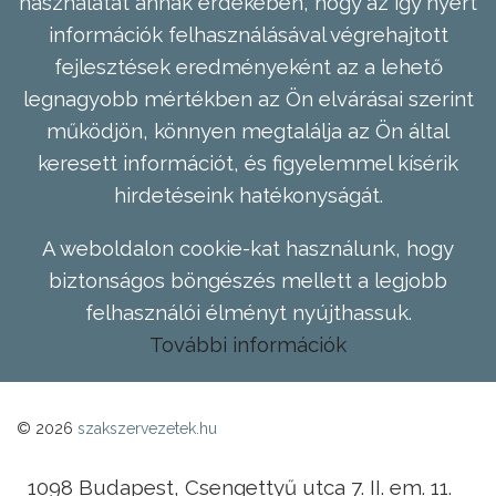
használatát annak érdekében, hogy az így nyert
információk felhasználásával végrehajtott
fejlesztések eredményeként az a lehető
legnagyobb mértékben az Ön elvárásai szerint
működjön, könnyen megtalálja az Ön által
keresett információt, és figyelemmel kísérik
hirdetéseink hatékonyságát.
A weboldalon cookie-kat használunk, hogy
biztonságos böngészés mellett a legjobb
felhasználói élményt nyújthassuk.
További információk
© 2026
szakszervezetek.hu
1098 Budapest, Csengettyű utca 7. II. em. 11.