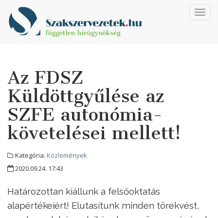
Toggl
navig
Az FDSZ
Küldöttgyűlése az
SZFE autonómia-
követelései mellett!
Kategória:
Közlemények
2020.09.24. 17:43
Határozottan kiállunk a felsőoktatás
alapértékeiért! Elutasítunk minden törekvést,