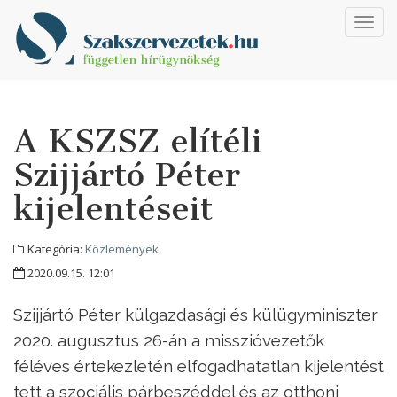
Toggl
navig
A KSZSZ elítéli
Szijjártó Péter
kijelentéseit
Kategória:
Közlemények
2020.09.15. 12:01
Szijjártó Péter külgazdasági és külügyminiszter
2020. augusztus 26-án a misszióvezetők
féléves értekezletén elfogadhatatlan kijelentést
tett a szociális párbeszéddel és az otthoni