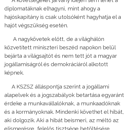
diplomatáknak elhagyni, mint ahogy a
hajóskapitány is csak utolsóként hagyhatja el a
hajót végszükség esetén.
A nagykövetek előtt, de a világhálón
közvetített miniszteri beszéd napokon belül
bejárta a világsajtót és nem tett jót a magyar
jogállamiságról és demokráciáról alkotott
képnek.
A KSZSZ álláspontja szerint a jogállami
alapelvek és a jogszabályok betartása egyaránt
érdeke a munkavállalóknak, a munkaadóknak
és a kormányoknak. Mindenki követhet el hibát,
aki dolgozik. Aki a hibát beismeri, az méltó az
elismerésre, felelős tisztsége betöltésére.