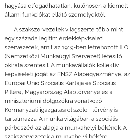
hagyása elfogadhatatlan, különösen a kiemelt
állami funkciókat ellátó személyektől.
A szakszervezetek világszerte több mint
egy százada legitim érdekképviseleti
szervezetek, amit az 1919-ben létrehozott ILO
(Nemzetközi Munkaügyi Szervezet) létesítő
okirata szentesít. A munkavállalók kollektív
képviseleti jogát az ENSZ Alapegyezménye, az
Európai Unió Szociális Kartája és Szociális
Pillére, Magyarország Alaptörvénye és a
minisztériumi dolgozókra vonatkozó
Kormányzati igazgatásról szóló törvény is
tartalmazza. A munka világában a szociális
párbeszéd az alapja a munkahelyi békének. A
szakszervezetek a munkahelyi békére