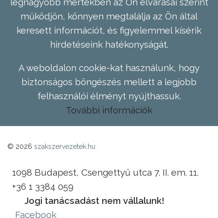
legnagyobb mértékben az Ön elvárásai szerint
működjön, könnyen megtalálja az Ön által
keresett információt, és figyelemmel kísérik
hirdetéseink hatékonyságát.
A weboldalon cookie-kat használunk, hogy
biztonságos böngészés mellett a legjobb
felhasználói élményt nyújthassuk.
További információk
© 2026
szakszervezetek.hu
1098 Budapest, Csengettyű utca 7. II. em. 11.
+36 1 3384 059
Jogi tanácsadást nem vállalunk!
Facebook