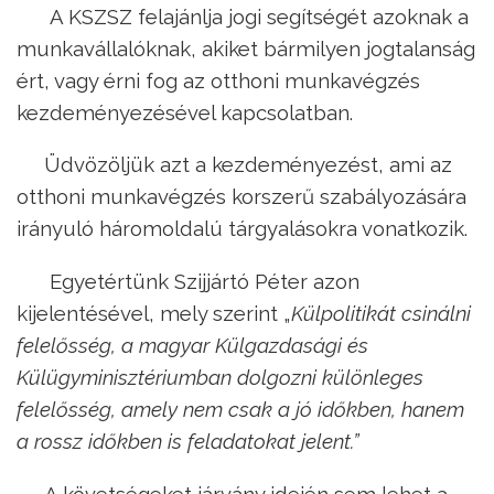
A KSZSZ felajánlja jogi segítségét azoknak a
munkavállalóknak, akiket bármilyen jogtalanság
ért, vagy érni fog az otthoni munkavégzés
kezdeményezésével kapcsolatban.
Üdvözöljük azt a kezdeményezést, ami az
otthoni munkavégzés korszerű szabályozására
irányuló háromoldalú tárgyalásokra vonatkozik.
Egyetértünk Szijjártó Péter azon
kijelentésével, mely szerint „
Külpolitikát csinálni
felelősség, a magyar Külgazdasági és
Külügyminisztériumban dolgozni különleges
felelősség, amely nem csak a jó időkben, hanem
a rossz időkben is feladatokat jelent.”
A követségeket járvány idején sem lehet a