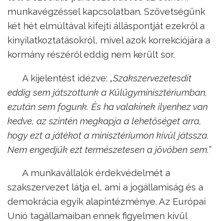
munkavégzéssel kapcsolatban. Szövetségünk
két hét elmúltával kifejti álláspontját ezekről a
kinyilatkoztatásokról, mivel azok korrekciójára a
kormány részéről eddig nem került sor.
A kijelentést idézve:
„Szakszervezetesdit
eddig sem játszottunk a Külügyminisztériumban,
ezután sem fogunk. És ha valakinek ilyenhez van
kedve, az szintén megkapja a lehetőséget arra,
hogy ezt a játékot a minisztériumon kívül játssza.
Nem engedjük ezt természetesen a jövőben sem.”
A munkavállalók érdekvédelmét a
szakszervezet látja el, ami a jogállamiság és a
demokrácia egyik alapintézménye. Az Európai
Unió tagállamaiban ennek figyelmen kívül