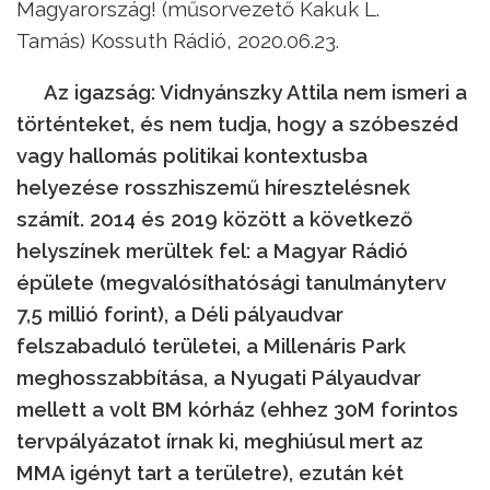
Magyarország! (műsorvezető Kakuk L.
Tamás) Kossuth Rádió, 2020.06.23.
Az igazság: Vidnyánszky Attila nem ismeri a
történteket, és nem tudja, hogy a szóbeszéd
vagy hallomás politikai kontextusba
helyezése rosszhiszemű híresztelésnek
számít. 2014 és 2019 között a következő
helyszínek merültek fel: a Magyar Rádió
épülete (megvalósíthatósági tanulmányterv
7,5 millió forint), a Déli pályaudvar
felszabaduló területei, a Millenáris Park
meghosszabbítása, a Nyugati Pályaudvar
mellett a volt BM kórház (ehhez 30M forintos
tervpályázatot írnak ki, meghiúsul mert az
MMA igényt tart a területre), ezután két