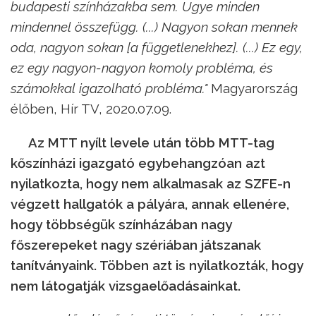
budapesti színházakba sem. Ugye minden
mindennel összefügg. (...) Nagyon sokan mennek
oda, nagyon sokan [a függetlenekhez]. (...) Ez egy,
ez egy nagyon-nagyon komoly probléma, és
számokkal igazolható probléma."
Magyarország
élőben, Hír TV, 2020.07.09.
Az MTT nyílt levele után több MTT-tag
kőszínházi igazgató egybehangzóan azt
nyilatkozta, hogy nem alkalmasak az SZFE-n
végzett hallgatók a pályára, annak ellenére,
hogy többségük színházában nagy
főszerepeket nagy szériában játszanak
tanítványaink. Többen azt is nyilatkozták, hogy
nem látogatják vizsgaelőadásainkat.