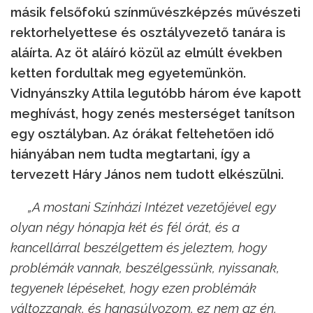
másik felsőfokú színművészképzés művészeti
rektorhelyettese és osztályvezető tanára is
aláírta. Az öt aláíró közül az elmúlt években
ketten fordultak meg egyetemünkön.
Vidnyánszky Attila legutóbb három éve kapott
meghívást, hogy zenés mesterséget tanítson
egy osztályban. Az órákat feltehetően idő
hiányában nem tudta megtartani, így a
tervezett Háry János nem tudott elkészülni.
„A mostani Színházi Intézet vezetőjével egy
olyan négy hónapja két és fél órát, és a
kancellárral beszélgettem és jeleztem, hogy
problémák vannak, beszélgessünk, nyissanak,
tegyenek lépéseket, hogy ezen problémák
változzanak, és hangsúlyozom, ez nem az én,