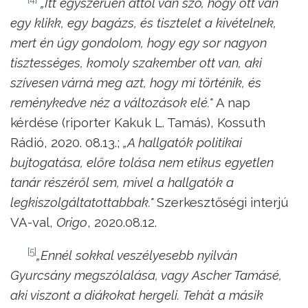
„Itt egyszerűen attól van szó, hogy ott van
egy klikk, egy bagázs, és tisztelet a kivételnek,
mert én úgy gondolom, hogy egy sor nagyon
tisztességes, komoly szakember ott van, aki
szívesen várná meg azt, hogy mi történik, és
reménykedve néz a változások elé."
A nap
kérdése (riporter Kakuk L. Tamás), Kossuth
Rádió, 2020. 08.13.;
„A hallgatók politikai
bujtogatása, előre tolása nem etikus egyetlen
tanár részéről sem, mivel a hallgatók a
legkiszolgáltatottabbak."
Szerkesztőségi interjú
VA-val,
Origo
, 2020.08.12.
[5]
„Ennél sokkal veszélyesebb nyilván
Gyurcsány megszólalása, vagy Ascher Tamásé,
aki viszont a diákokat hergeli. Tehát a másik