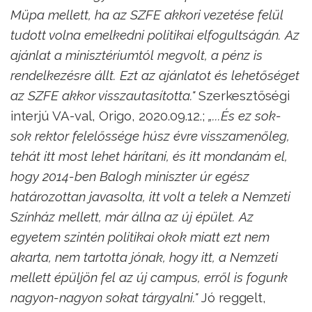
Müpa mellett, ha az SZFE akkori vezetése felül
tudott volna emelkedni politikai elfogultságán. Az
ajánlat a minisztériumtól megvolt, a pénz is
rendelkezésre állt. Ezt az ajánlatot és lehetőséget
az SZFE akkor visszautasította."
Szerkesztőségi
interjú VA-val, Origo, 2020.09.12.;
„...És ez sok-
sok rektor felelőssége húsz évre visszamenőleg,
tehát itt most lehet hárítani, és itt mondanám el,
hogy 2014-ben Balogh miniszter úr egész
határozottan javasolta, itt volt a telek a Nemzeti
Színház mellett, már állna az új épület. Az
egyetem szintén politikai okok miatt ezt nem
akarta, nem tartotta jónak, hogy itt, a Nemzeti
mellett épüljön fel az új campus, erről is fogunk
nagyon-nagyon sokat tárgyalni."
Jó reggelt,