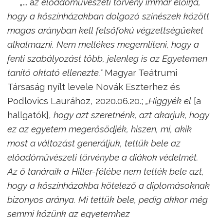
„... a
z előadóművészeti törvény immár előírja,
hogy a kőszínházakban dolgozó színészek között
magas arányban kell felsőfokú végzettségűeket
alkalmazni. Nem mellékes megemlíteni, hogy a
fenti szabályozást több, jelenleg is az Egyetemen
tanító oktató ellenezte."
Magyar Teátrumi
Társaság nyílt levele Novák Eszterhez és
Podlovics Laurához, 2020.06.20.;
„Higgyék el
[a
hallgatók],
hogy azt szeretnénk, azt akarjuk, hogy
ez az egyetem megerősödjék, hiszen, mi, akik
most a változást generáljuk, tettük bele az
előadóművészeti törvénybe a diákok védelmét.
Az ő tanáraik a Hiller-félébe nem tették bele azt,
hogy a kőszínházakba kötelező a diplomásoknak
bizonyos aránya. Mi tettük bele, pedig akkor még
semmi közünk az egyetemhez