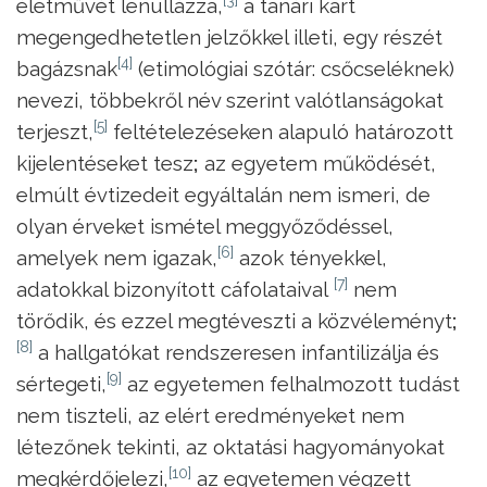
életművét lenullázza,
a tanári kart
megengedhetetlen jelzőkkel illeti, egy részét
[4]
bagázsnak
(etimológiai szótár: csőcseléknek)
nevezi, többekről név szerint valótlanságokat
[5]
terjeszt,
feltételezéseken alapuló határozott
kijelentéseket tesz
;
az egyetem működését,
elmúlt évtizedeit egyáltalán nem ismeri, de
olyan érveket ismétel meggyőződéssel,
[6]
amelyek nem igazak,
azok tényekkel,
[7]
adatokkal bizonyított cáfolataival
nem
törődik, és ezzel megtéveszti a közvéleményt
;
[8]
a hallgatókat rendszeresen infantilizálja és
[9]
sértegeti,
az egyetemen felhalmozott tudást
nem tiszteli, az elért eredményeket nem
létezőnek tekinti, az oktatási hagyományokat
[10]
megkérdőjelezi,
az egyetemen végzett