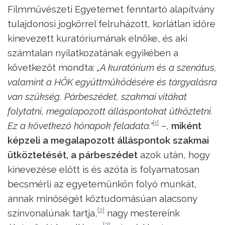
Filmművészeti Egyetemet fenntartó alapítvány
tulajdonosi jogkörrel felruházott, korlátlan időre
kinevezett kuratóriumának elnöke, és aki
számtalan nyilatkozatának egyikében a
következőt mondta:
„A kuratórium és a szenátus,
valamint a HÖK együttműködésére és tárgyalásra
van szükség. Párbeszédet, szakmai vitákat
folytatni, megalapozott álláspontokat ütköztetni.
[1]
Ez a következő
hónapok feladata."
–,
miként
képzeli a megalapozott álláspontok szakmai
ütköztetését, a párbeszédet
azok után, hogy
kinevezése előtt is és azóta is folyamatosan
becsmérli az egyetemünkön folyó munkát,
annak minőségét köztudomásúan alacsony
[2]
színvonalúnak tartja,
nagy mestereink
[3]