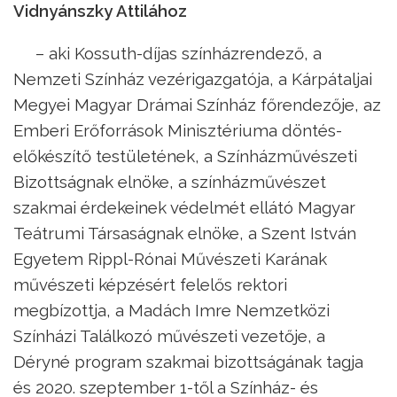
Vidnyánszky Attilához
– aki Kossuth-díjas színházrendező, a
Nemzeti Színház vezérigazgatója, a Kárpátaljai
Megyei Magyar Drámai Színház főrendezője, az
Emberi Erőforrások Minisztériuma döntés-
előkészítő testületének, a Színházművészeti
Bizottságnak elnöke, a színházművészet
szakmai érdekeinek védelmét ellátó Magyar
Teátrumi Társaságnak elnöke, a Szent István
Egyetem Rippl-Rónai Művészeti Karának
művészeti képzésért felelős rektori
megbízottja, a Madách Imre Nemzetközi
Színházi Találkozó művészeti vezetője, a
Déryné program szakmai bizottságának tagja
és 2020. szeptember 1-től a Színház- és