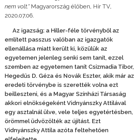
nem
volt."
Magyarország élőben, Hír TV,
2020.07.06.
Az igazság: a Hiller-féle törvényből az
említett passzus valóban az igazgatók
ellenállása miatt került ki, közülük az
egyetemen jelenleg senki sem tanít, ezzel
szemben az egyetemen tanít Csizmadia Tibor,
Hegedűs D. Géza és Novák Eszter, akik már az
eredeti törvénybe is szerették volna ezt
beilleszteni, és a Magyar Színházi Társaság
akkori elnökségeként Vidnyánszky Attilával
egy asztalnál ülve, vele teljes egyetértésben,
örömmel üdvözölték az újítást. Ezt
Vidnyánszky Attila azóta feltehetően
elfelejtette.