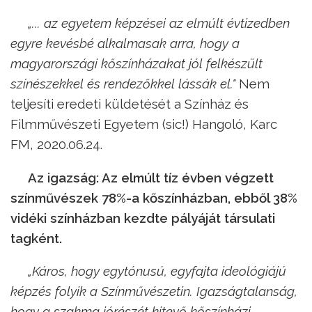
„... az egyetem képzései az elmúlt évtizedben
egyre kevésbé alkalmasak arra, hogy a
magyarországi kőszínházakat jól felkészült
színészekkel és rendezőkkel lássák el."
Nem
teljesíti eredeti küldetését a Színház és
Filmművészeti Egyetem (sic!) Hangoló, Karc
FM, 2020.06.24.
Az igazság: Az elmúlt tíz évben végzett
színművészek 78%-a kőszínházban, ebből 38%
vidéki színházban kezdte pályáját társulati
tagként.
„Káros, hogy egytónusú, egyfajta ideológiájú
képzés folyik a Színművészetin. Igazságtalanság,
hogy a szakma jórészét kitevő kőszínházi