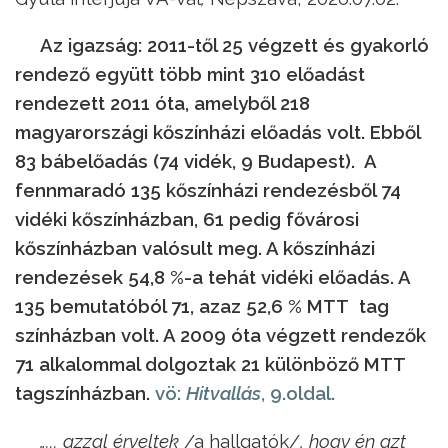
Az igazság: 2011-től 25 végzett és gyakorló
rendező együtt több mint 310 előadást
rendezett 2011 óta, amelyből 218
magyarországi kőszínházi előadás volt. Ebből
83 bábelőadás (74 vidék, 9 Budapest). A
fennmaradó 135 kőszínházi rendezésből 74
vidéki kőszínházban, 61 pedig fővárosi
kőszínházban valósult meg. A kőszínházi
rendezések 54,8 %-a tehát vidéki előadás. A
135 bemutatóból 71, azaz 52,6 % MTT tag
színházban volt. A 2009 óta végzett rendezők
71 alkalommal dolgoztak 21 különböző MTT
tagszínházban.
vö:
Hitvallás
, 9.oldal.
„... azzal érveltek
/a hallgatók/
, hogy én azt