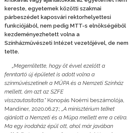
kereste, egyetemek közötti szakmai
párbeszédet kaposvári rektorhelyettesi
funkciójából, nem pedig MTT-s elnökségéből
kezdeményezhetett volna a
Színházművészeti Intézet vezetőjével, de nem
tette.
„Megemlítette, hogy öt évvel ezelőtt a
fenntartó új épületet is adott volna a
színművészetinek a MÜPA és a Nemzeti Színház
mellett, ám azt az SZFE
visszautasította."
Konopás Noémi beszámolója,
Mandiner, 2020.06.27.;
„A minisztérium telket
ajánlott a Nemzeti és a Müpa mellett erre a célra.
Ma egy irodaház épül ott, ahol már javában