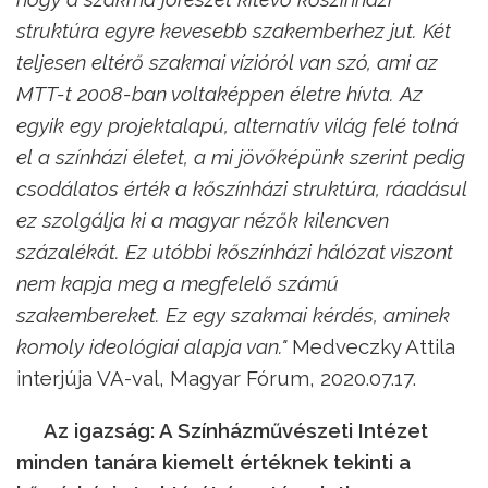
struktúra egyre kevesebb szakemberhez jut. Két
teljesen eltérő szakmai vízióról van szó, ami az
MTT-t 2008-ban voltaképpen életre hívta. Az
egyik egy projektalapú, alternatív világ felé tolná
el a színházi életet, a mi jövőképünk szerint pedig
csodálatos érték a kőszínházi struktúra, ráadásul
ez szolgálja ki a magyar nézők kilencven
százalékát. Ez utóbbi kőszínházi hálózat viszont
nem kapja meg a megfelelő számú
szakembereket. Ez egy szakmai kérdés, aminek
komoly ideológiai alapja van."
Medveczky Attila
interjúja VA-val, Magyar Fórum, 2020.07.17.
Az igazság: A Színházművészeti Intézet
minden tanára kiemelt értéknek tekinti a