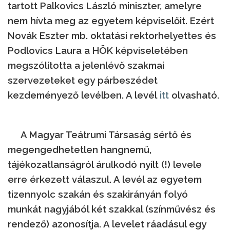
tartott Palkovics László miniszter, amelyre
nem hívta meg az egyetem képviselőit. Ezért
Novák Eszter mb. oktatási rektorhelyettes és
Podlovics Laura a HÖK képviseletében
megszólította a jelenlévő szakmai
szervezeteket egy párbeszédet
kezdeményező levélben. A levél
itt
olvasható.
A Magyar Teátrumi Társaság sértő és
megengedhetetlen hangnemű,
tájékozatlanságról árulkodó nyílt (!) levele
erre érkezett válaszul. A levél az egyetem
tizennyolc szakán és szakirányán folyó
munkát nagyjából két szakkal (színművész és
rendező) azonosítja. A levelet ráadásul egy