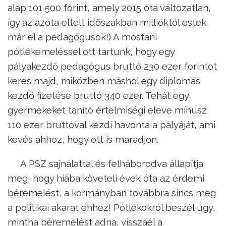
alap 101 500 forint, amely 2015 óta változatlan,
így az azóta eltelt időszakban millióktól estek
már el a pedagógusok!) A mostani
pótlékemeléssel ott tartunk, hogy egy
pályakezdő pedagógus bruttó 230 ezer forintot
keres majd, miközben máshol egy diplomás
kezdő fizetése bruttó 340 ezer. Tehát egy
gyermekeket tanító értelmiségi eleve mínusz
110 ezer bruttóval kezdi havonta a pályáját, ami
kevés ahhoz, hogy ott is maradjon.
A PSZ sajnálattal és felháborodva állapítja
meg, hogy hiába követeli évek óta az érdemi
béremelést, a kormányban továbbra sincs meg
a politikai akarat ehhez! Pótlékokról beszél úgy,
mintha béremelést adna, visszaél a