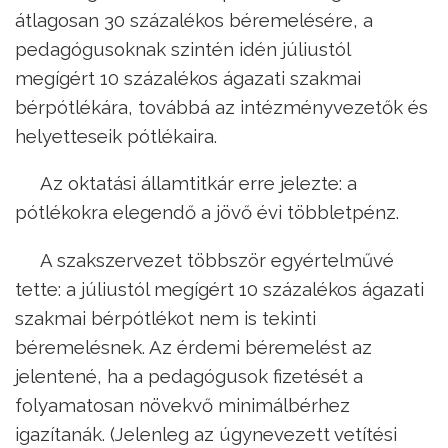
átlagosan 30 százalékos béremelésére, a
pedagógusoknak szintén idén júliustól
megígért 10 százalékos ágazati szakmai
bérpótlékára, továbbá az intézményvezetők és
helyetteseik pótlékaira.
Az oktatási államtitkár erre jelezte: a
pótlékokra elegendő a jövő évi többletpénz.
A szakszervezet többször egyértelművé
tette: a júliustól megígért 10 százalékos ágazati
szakmai bérpótlékot nem is tekinti
béremelésnek. Az érdemi béremelést az
jelentené, ha a pedagógusok fizetését a
folyamatosan növekvő minimálbérhez
igazítanák. (Jelenleg az úgynevezett vetítési