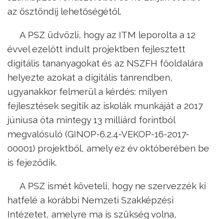
az ösztöndíj lehetőségétől.
A PSZ üdvözli, hogy az ITM leporolta a 12
évvel ezelőtt indult projektben fejlesztett
digitális tananyagokat és az NSZFH főoldalára
helyezte azokat a digitális tanrendben,
ugyanakkor felmerül a kérdés: milyen
fejlesztések segítik az iskolák munkáját a 2017
júniusa óta mintegy 13 milliárd forintból
megvalósuló (GINOP-6.2.4-VEKOP-16-2017-
00001) projektből, amely ez év októberében be
is fejeződik.
A PSZ ismét követeli, hogy ne szervezzék ki
hatfelé a korábbi Nemzeti Szakképzési
Intézetet, amelyre ma is szükség volna,