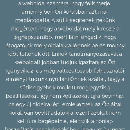
a weboldal számára, hogy felismerje,
amennyiben Ön korábban azt már
meglátogatta. A sütik segítenek nekünk
megérteni, hogy a weboldal melyik része a
legnépszerűbb, mert látni engedik, hogy
látogatóink mely oldalakra lépnek be és mennyi
időt töltenek ott. Ennek tanulmányozásával a
weboldalt jobban tudjuk igazítani az Ön
igényeihez, és még változatosabb felhasználói
élményt tudunk nyújtani Önnek azáltal, hogy a
sütik egyebek mellett megjegyzik a
beállításokat, így nem kell azokat újra bevinnie,
ha egy új oldalra lép, emlékeznek az Ön által
korábban bevitt adatokra, ezért azokat nem
kell újra begépelnie, elemzik a honlap
használatát annak érdekében, hogy az így nyert