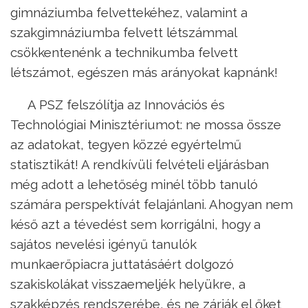
gimnáziumba felvettekéhez, valamint a
szakgimnáziumba felvett létszámmal
csökkentenénk a technikumba felvett
létszámot, egészen más arányokat kapnánk!
A PSZ felszólítja az Innovációs és
Technológiai Minisztériumot: ne mossa össze
az adatokat, tegyen közzé egyértelmű
statisztikát! A rendkívüli felvételi eljárásban
még adott a lehetőség minél több tanuló
számára perspektívát felajánlani. Ahogyan nem
késő azt a tévedést sem korrigálni, hogy a
sajátos nevelési igényű tanulók
munkaerőpiacra juttatásáért dolgozó
szakiskolákat visszaemeljék helyükre, a
szakképzés rendszerébe, és ne zárják el őket