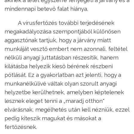
mindennapi betevő falat hiánya.
A vírusfertőzés további terjedésének
megakadályozása szempontjából különösen
aggasztónak tartjuk, hogy a járvány miatt
munkáját vesztő embert nem azonnali, feltétel
nélküli anyagi juttatásban részesítik, hanem
kilátásba helyezik kieső bérének részbeni
pótlását. Ez a gyakorlatban azt jelenti, hogy a
munkanélkülivé váltak olyan szorult anyagi
helyzetbe kerülhetnek, amelyben képtelenek
lesznek eleget tenni a „maradj otthon"
elvárásnak, megélhetés után kell nézniük, ezzel
pedig kiteszik magukat és másokat a
fertőzésnek.