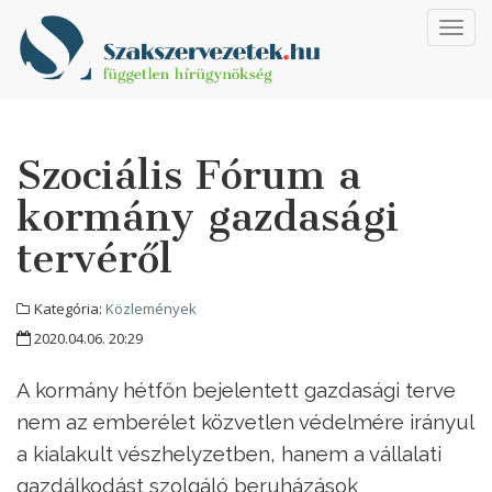
Toggl
navig
Szociális Fórum a
kormány gazdasági
tervéről
Kategória:
Közlemények
2020.04.06. 20:29
A kormány hétfőn bejelentett gazdasági terve
nem az emberélet közvetlen védelmére irányul
a kialakult vészhelyzetben, hanem a vállalati
gazdálkodást szolgáló beruházások