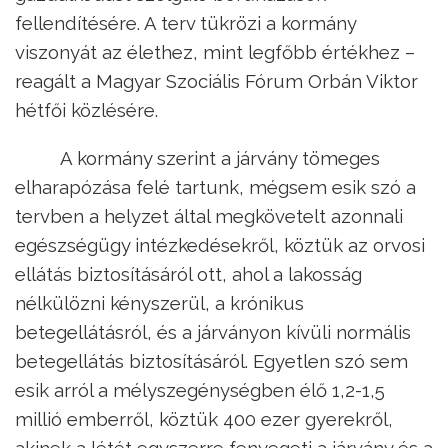
fellendítésére. A terv tükrözi a kormány
viszonyát az élethez, mint legfőbb értékhez –
reagált a Magyar Szociális Fórum Orbán Viktor
hétfői közlésére.
A kormány szerint a járvány tömeges
elharapózása felé tartunk, mégsem esik szó a
tervben a helyzet által megkövetelt azonnali
egészségügy intézkedésekről, köztük az orvosi
ellátás biztosításáról ott, ahol a lakosság
nélkülözni kényszerül, a krónikus
betegellátásról, és a járványon kívüli normális
betegellátás biztosításáról. Egyetlen szó sem
esik arról a mélyszegénységben élő 1,2-1,5
millió emberről, köztük 400 ezer gyerekről,
akinek a létét egyszerre fenyegeti a járvány és a