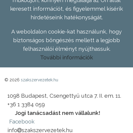
működjön, könnyen megtalálja az Ön által
keresett információt, és figyelemmel kísérik
hirdetéseink hatékonyságát.
A weboldalon cookie-kat használunk, hogy
biztonságos böngészés mellett a legjobb
felhasználói élményt nyújthassuk.
További információk
© 2026
szakszervezetek.hu
1098 Budapest, Csengettyű utca 7. II. em. 11.
+36 1 3384 059
Jogi tanácsadást nem vállalunk!
Facebook
info
szakszervezetek.hu