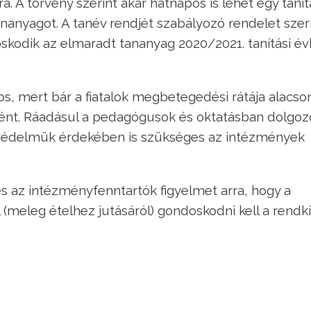
a. A törvény szerint akár hatnapos is lehet egy tanít
ananyagot. A tanév rendjét szabályozó rendelet szer
oskodik az elmaradt tananyag 2020/2021. tanítási é
s, mert bár a fiatalok megbetegedési rátája alacso
ként. Ráadásul a pedagógusok és oktatásban dolgoz
ő védelmük érdekében is szükséges az intézmények
s az intézményfenntartók figyelmet arra, hogy a
 (meleg ételhez jutásáról) gondoskodni kell a rendkí