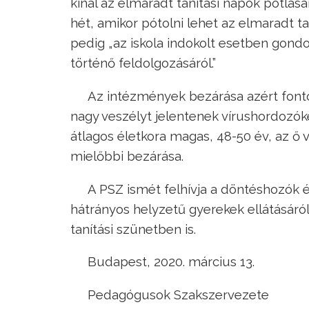
kínál az elmaradt tanítási napok pótlásár
hét, amikor pótolni lehet az elmaradt t
pedig „az iskola indokolt esetben gond
történő feldolgozásáról.”
Az intézmények bezárása azért fonto
nagy veszélyt jelentenek vírushordozó
átlagos életkora magas, 48-50 év, az 
mielőbbi bezárása.
A PSZ ismét felhívja a döntéshozók é
hátrányos helyzetű gyerekek ellátásáról
tanítási szünetben is.
Budapest, 2020. március 13.
Pedagógusok Szakszervezete