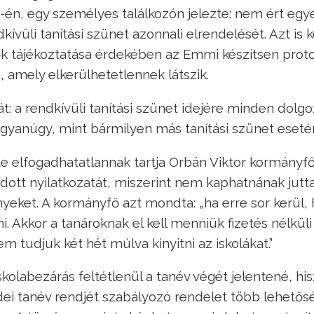
2-én, egy személyes találkozón jelezte: nem ért egy
ívüli tanítási szünet azonnali elrendelését. Azt is k
k tájékoztatása érdekében az Emmi készítsen proto
n, amely elkerülhetetlennek látszik.
t: a rendkívüli tanítási szünet idejére minden dolg
ugyanúgy, mint bármilyen más tanítási szünet eseté
 elfogadhatatlannak tartja Orbán Viktor kormányf
dott nyilatkozatát, miszerint nem kaphatnának jutta
eket. A kormányfő azt mondta: „ha erre sor kerül, 
i. Akkor a tanároknak el kell menniük fizetés nélküli
m tudjuk két hét múlva kinyitni az iskolákat.”
kolabezárás feltétlenül a tanév végét jelentené, hi
idei tanév rendjét szabályozó rendelet több lehetősé