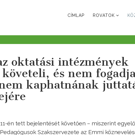
CÍMLAP
ROVATOK
KÖ
az oktatási intézmények
 követeli, és nem fogadj
 nem kaphatnának juttat
ejére
11-én tett bejelentését követően – miszerint egyel
 a Pedagógusok Szakszervezete az Emmi köznevelés