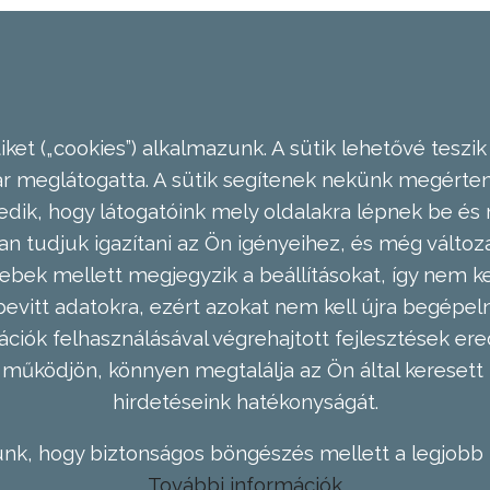
ket („cookies”) alkalmazunk. A sütik lehetővé teszik
meglátogatta. A sütik segítenek nekünk megérteni
dik, hogy látogatóink mely oldalakra lépnek be és 
n tudjuk igazítani az Ön igényeihez, és még válto
ebek mellett megjegyzik a beállításokat, így nem kel
evitt adatokra, ezért azokat nem kell újra begépel
ációk felhasználásával végrehajtott fejlesztések 
működjön, könnyen megtalálja az Ön által keresett 
hirdetéseink hatékonyságát.
nk, hogy biztonságos böngészés mellett a legjobb 
További információk