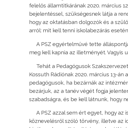
felelős államtitkárának 2020. március 1
bejelentéssel, szükségesnek látja a rendk
hogy az oktatásban dolgozók és a szülő
arról: mit kell tenni iskolabezárás eseté
A PSZ egyértelművé tette álláspontjá
meg kell kapnia az illetményét. Vagyis 
Tehát a Pedagógusok Szakszervezete
Kossuth Rádiónak 2020. március 13-án a
pedagógusok, ha bezárnák az intézmény
bezárjuk, az a tanév végét fogja jelenten
szabadságra, és be kell látnunk, hogy ne
A PSZ azzal sem ért egyet, hogy az is
köznevelésről szóló törvény, illetve az 