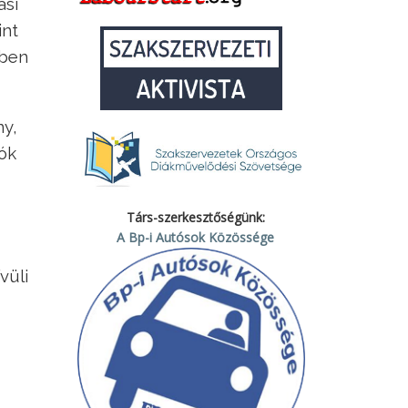
ási
int
vben
ny,
ók
Társ-szerkesztőségünk:
A Bp-i Autósok Közössége
vüli