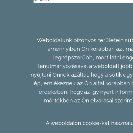
Weboldalunk bizonyos területein süti
amennyiben Ön korábban azt már 
legnépszerűbb, mert látni enge
tanulmányozásával a weboldalt jobba
nyújtani Önnek azáltal, hogy a sütik egy
lép, emlékeznek az Ön által korábban b
érdekében, hogy az így nyert inform
mértékben az Ön elvárásai szerint 
A weboldalon cookie-kat használu