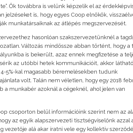
”. Ők továbbra is velünk képzelik el az érdekképvis
n jelzéseket is, hogy egyes Coop elnökök, visszaél
dják munkatársaiknak az átlépés megszervezését.
ervezethez hasonlóan szakszervezetünknél a tagdí
ltozatlan. Változás mindössze abban történt, hogy a 
lyunkba is bekerült, azaz ennek megfizetése a telj
ísérik az utóbbi hetek kommunikációit, akkor látható
án 4-5%-kal magasabb béremelésekben tudunk
ajánlata volt. Talán nem véletlen, hogy egy 2018 feb
b a munkabér azoknál a cégeknél, ahol jelen van
oop csoporton belül információink szerint nem az al
 hogy az egyik alapszervezeti tisztségviselőnk azzal 
 vezetője alá akar íratni vele egy kollektív szerződ