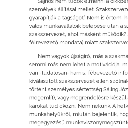
Sajnos nem tudok elmenni a cikkben 
személyek állításai mellet. Szakszerveze
gyarapítják a tagságot”. Nem is értem, h
valós munkavállalóik belépése után a s
szakszervezet, ahol másként működik? 
félrevezető mondata) miatt szakszervez
Nem vagyok újságíró, más a szakmám
semmi más nem lehet a motivációja, min
van -tudatosan- hamis, félrevezető info
kiválasztott szakszervezet ellen szóln
történt személyes sértettség Sáling Jó
megemlít), vagy megrendelésre készül a 
károkat tud okozni. Nem nekünk. A hét
munkahelyükről, miután bejelentik, hog
megegyezésű munkaviszonymegszüntetés