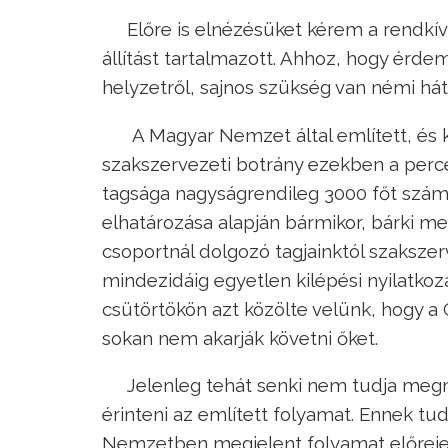
Előre is elnézésüket kérem a rendkív
állítást tartalmazott. Ahhoz, hogy érde
helyzetről, sajnos szükség van némi hát
A Magyar Nemzet által említett, és
szakszervezeti botrány ezekben a perce
tagsága nagyságrendileg 3000 főt száml
elhatározása alapján bármikor, bárki m
csoportnál dolgozó tagjainktól szaksz
mindezidáig egyetlen kilépési nyilatkoz
csütörtökön azt közölte velünk, hogy a
sokan nem akarják követni őket.
Jelenleg tehát senki nem tudja meg
érinteni az említett folyamat. Ennek t
Nemzetben megjelent folyamat előrej