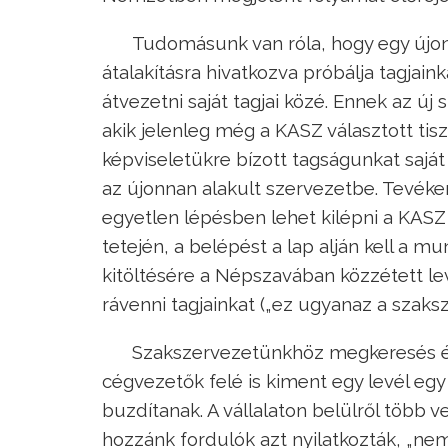
Tudomásunk van róla, hogy egy újon
átalakításra hivatkozva próbálja tagjai
átvezetni saját tagjai közé. Ennek az új
akik jelenleg még a KASZ választott tis
képviseletükre bízott tagságunkat sajá
az újonnan alakult szervezetbe. Tevék
egyetlen lépésben lehet kilépni a KASZ s
tetején, a belépést a lap alján kell a mu
kitöltésére a Népszavában közzétett lev
rávenni tagjainkat („ez ugyanaz a szaksze
Szakszervezetünkhöz megkeresés ér
cégvezetők felé is kiment egy levél eg
buzdítanak. A vállalaton belülről több
hozzánk fordulók azt nyilatkozták, „ne