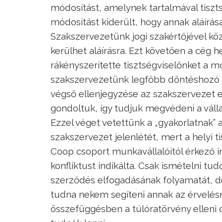
módosítást, amelynek tartalmával tiszt
módosítást kiderült, hogy annak aláírá
Szakszervezetünk jogi szakértőjével kö
kerülhet aláírásra. Ezt követően a cég he
rákényszerítette tisztségviselőnket a m
szakszervezetünk legfőbb döntéshozó f
végső ellenjegyzése az szakszervezet e
gondoltuk, így tudjuk megvédeni a válla
Ezzel véget vetettünk a „gyakorlatnak” a
szakszervezet jelenlétét, mert a helyi 
Coop csoport munkavállalóitól érkező i
konfliktust indikálta. Csak ismételni tu
szerződés elfogadásának folyamatát, d
tudna nekem segíteni annak az érvelé
összefüggésben a túlóratörvény elleni