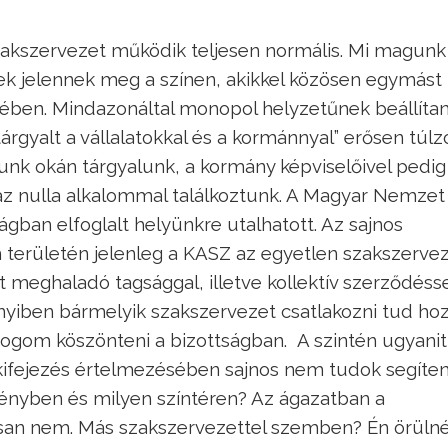
akszervezet működik teljesen normális. Mi magunk 
tek jelennek meg a színen, akikkel közösen egymást
tében. Mindazonáltal monopol helyzetűnek beállítan
rgyalt a vállalatokkal és a kormánnyal” erősen túlzó
unk okán tárgyalunk, a kormány képviselőivel pedig
zaz nulla alkalommal találkoztunk. A Magyar Nemzet
gban elfoglalt helyünkre utalhatott. Az sajnos
m területén jelenleg a KASZ az egyetlen szakszervez
t meghaladó tagsággal, illetve kollektív szerződéss
nnyiben bármelyik szakszervezet csatlakozni tud ho
gom köszönteni a bizottságban. A szintén ugyanit
kifejezés értelmezésében sajnos nem tudok segíten
ényben és milyen színtéren? Az ágazatban a
san nem. Más szakszervezettel szemben? Én örülné