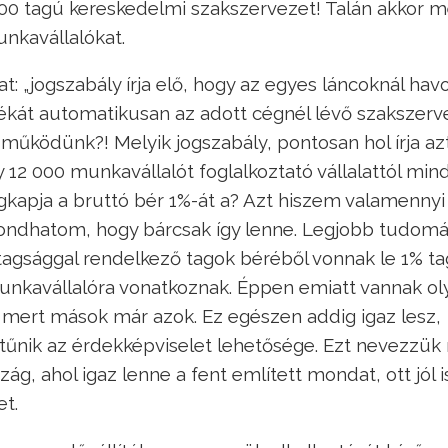
000 tagú kereskedelmi szakszervezet! Talán akkor 
nkavállalókat.
: „jogszabály írja elő, hogy az egyes láncoknál hav
ékát automatikusan az adott cégnél lévő szakszerv
 működünk?! Melyik jogszabály, pontosan hol írja az
 12 000 munkavállalót foglalkoztató vállalattól min
apja a bruttó bér 1%-át a? Azt hiszem valamennyi
ondhatom, hogy bárcsak így lenne. Legjobb tudo
tagsággal rendelkező tagok béréből vonnak le 1% tag
nkavállalóra vonatkoznak. Éppen emiatt vannak ol
, mert mások már azok. Ez egészen addig igaz lesz,
ltűnik az érdekképviselet lehetősége. Ezt nevezzük
g, ahol igaz lenne a fent említett mondat, ott jól i
t.