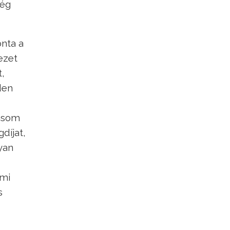
még
onta a
ezet
t,
den
másom
díjat,
yan
 mi
s