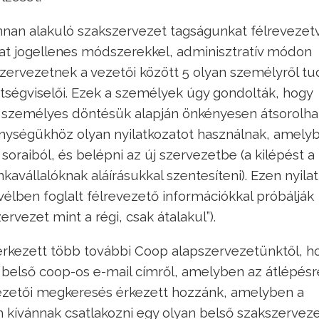
nan alakuló szakszervezet tagságunkat félrevezet
nkat jogellenes módszerekkel, adminisztratív módon
 szervezetnek a vezetői között 5 olyan személyről t
ztségviselői. Ezek a személyek úgy gondolták, hogy
t személyes döntésük alapján önkényesen átsorolha
enységükhöz olyan nyilatkozatot használnak, amely
oraiból, és belépni az új szervezetbe (a kilépést a
nkavállalóknak aláírásukkal szentesíteni). Ezen nyila
élben foglalt félrevezető információkkal próbálják
rvezet mint a régi, csak átalakul”).
kezett több további Coop alapszervezetünktől, h
y belső coop-os e-mail címről, amelyben az átlépésr
 vezetői megkeresés érkezett hozzánk, amelyben a
m kívánnak csatlakozni egy olyan belső szakszervez