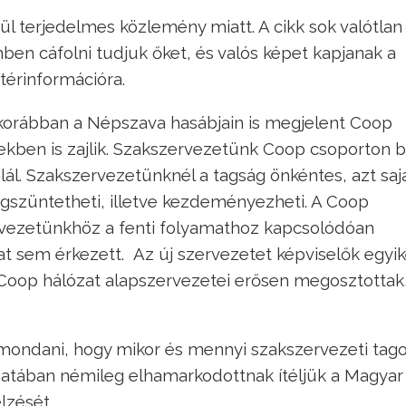
ül terjedelmes közlemény miatt. A cikk sok valótlan
mben cáfolni tudjuk őket, és valós képet kapjanak a
térinformációra.
 korábban a Népszava hasábjain is megjelent Coop
kben is zajlik. Szakszervezetünk Coop csoporton b
ál. Szakszervezetünknél a tagság önkéntes, azt saj
egszüntetheti, illetve kezdeményezheti. A Coop
ervezetünkhöz a fenti folyamathoz kapcsolódóan
at sem érkezett. Az új szervezetet képviselők egyi
 Coop hálózat alapszervezetei erősen megosztottak
mondani, hogy mikor és mennyi szakszervezeti tago
udatában némileg elhamarkodottnak ítéljük a Magyar
elzését.