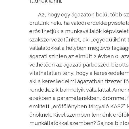
tudnék lenni.
Az, hogy egy ágazaton belül több sz
örülünk neki, ha valódi érdekképvisele
erősíthetjük a munkavállalók képvisele
szakszervezetünket, aki „egyedüliként tá
vállalatokkal a helyben meglévő tagság
ágazati szinten az elmúlt 2 évben 0, a
vélhetően az ágazati párbeszéd bizottsá
vitathatatlan tény, hogy a kereskedele
aki a kereskedelmi ágazatban tízezer fő
rendelkezik bármelyik vállalattal. Ame
ezekben a paraméterekben, örömmel fo
említett „erőfölényben tárgyaló KASZ” 
önöknek. Kivel szemben lennénk erőföl
munkáltatókkal szemben? Sajnos bizto