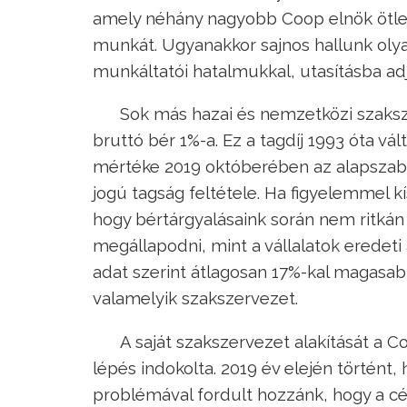
amely néhány nagyobb Coop elnök ötlete
munkát. Ugyanakkor sajnos hallunk olya
munkáltatói hatalmukkal, utasításba a
Sok más hazai és nemzetközi szaksz
bruttó bér 1%-a. Ez a tagdíj 1993 óta vá
mértéke 2019 októberében az alapszabá
jogú tagság feltétele. Ha figyelemmel k
hogy bértárgyalásaink során nem ritk
megállapodni, mint a vállalatok eredeti 
adat szerint átlagosan 17%-kal magasab
valamelyik szakszervezet.
A saját szakszervezet alakítását a C
lépés indokolta. 2019 év elején történt,
problémával fordult hozzánk, hogy a cég