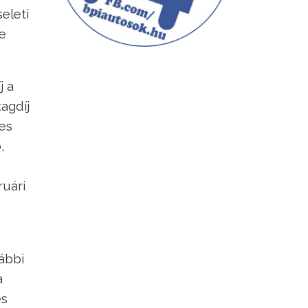
eleti
ve
j a
tagdíj
es
,
ruári
ábbi
a
és