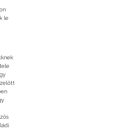
ron
k le
kknek
tele
egy
zelőtt
ben
gy
özös
ládi