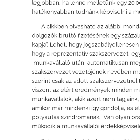
legjobban, ha lenne melletünk egy 20.
hatékonyabban tudnánk képviselni a mu
A cikkben olvasható az alábbi mondat
dolgozók bruttó fizetésének egy százal
kapja”. Lehet, hogy jogszabályellenesen
hogy a reprezentatív szakszervezet egy
munkavállaló után automatikusan megk
szakszervezet vezetőjének nevében m
szerint csak az adott szakszervezetnél 
viszont az elért eredmények minden mu
munkavállalók, akik azért nem tagjaink
amikor már mindenki így gondolja, és e
potyautas szindrómának. Van olyan orszá
működik a munkavállalói érdekképvisele