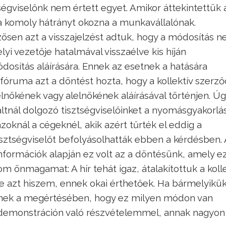
ségviselőnk nem értett egyet. Amikor áttekintettük 
sa komoly hátrányt okozna a munkavállalónak.
zösen azt a visszajelzést adtuk, hogy a módosítás 
lyi vezetője hatalmával visszaélve kis híján
ódosítás aláírására. Ennek az esetnek a hatására
óruma azt a döntést hozta, hogy a kollektív szerz
lnökének vagy alelnökének aláírásával történjen. Ú
ltnál dolgozó tisztségviselőinket a nyomásgyakorlás
zoknál a cégeknél, akik azért tűrték el eddig a
tisztségviselőt befolyásolhatták ebben a kérdésben. 
nformációk alapján ez volt az a döntésünk, amely ez
dom önmagamat: A hír tehát igaz, átalakítottuk a koll
e azt hiszem, ennek okai érthetőek. Ha bármelyikü
snek a megértésében, hogy ez milyen módon van
 demonstráción való részvételemmel, annak nagyon