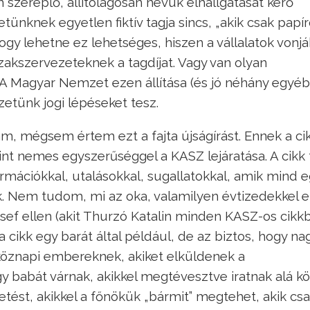
szereplő, állítólagosan nevük elhallgatását kérő
tünknek egyetlen fiktív tagja sincs, „akik csak papí
ogy lehetne ez lehetséges, hiszen a vállalatok vonjá
zakszervezeteknek a tagdíjat. Vagy van olyan
A Magyar Nemzet ezen állítása (és jó néhány egyéb
etünk jogi lépéseket tesz.
, mégsem értem ezt a fajta újságírást. Ennek a ci
t nemes egyszerűséggel a KASZ lejáratása. A cikk 
rmációkkal, utalásokkal, sugallatokkal, amik mind 
ak. Nem tudom, mi az oka, valamilyen évtizedekkel e
zsef ellen (akit Thurzó Katalin minden KASZ-os cikk
cikk egy barát által például, de az biztos, hogy na
köznapi embereknek, akiket elküldenek a
y babát várnak, akikkel megtévesztve iratnak alá k
t, akikkel a főnökük „bármit” megtehet, akik csa