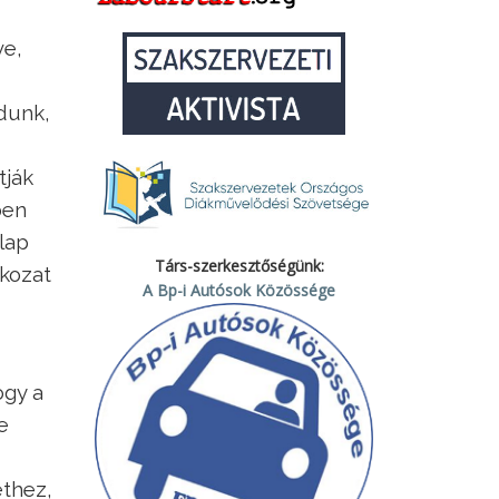
ve,
udunk,
tják
ben
 lap
Társ-szerkesztőségünk:
tkozat
A Bp-i Autósok Közössége
ogy a
e
ethez,