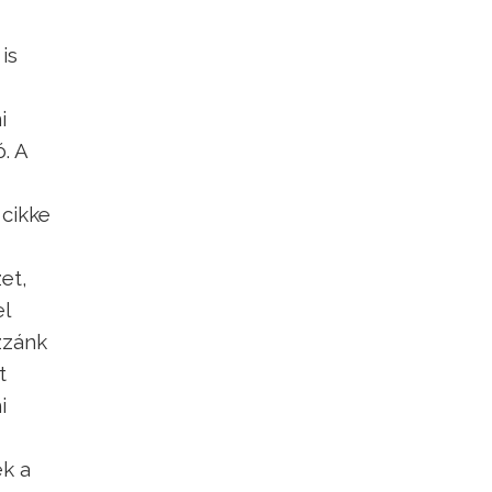
is
i
. A
 cikke
et,
el
zzánk
t
i
k a