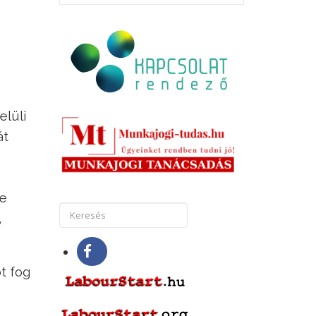
elüli
át
ke
,
t fog