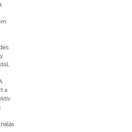
a
nem
ődés
gy
tól.
A
t a
ektív
k
 hálás