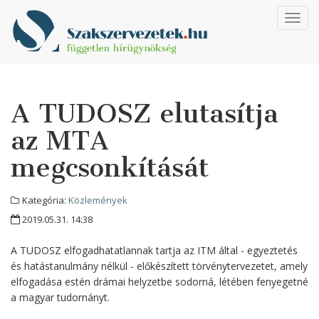
Toggl
navig
A TUDOSZ elutasítja
az MTA
megcsonkítását
Kategória:
Közlemények
2019.05.31. 14:38
A TUDOSZ elfogadhatatlannak tartja az ITM által - egyeztetés
és hatástanulmány nélkül - előkészített törvénytervezetet, amely
elfogadása estén drámai helyzetbe sodorná, létében fenyegetné
a magyar tudományt.