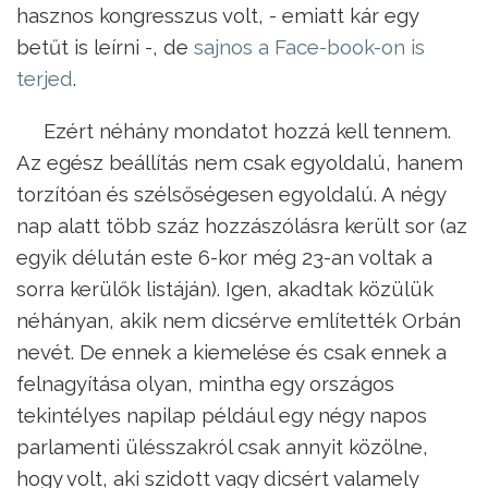
hasznos kongresszus volt, - emiatt kár egy
betűt is leírni -, de
sajnos a Face-book-on is
terjed
.
Ezért néhány mondatot hozzá kell tennem.
Az egész beállítás nem csak egyoldalú, hanem
torzítóan és szélsőségesen egyoldalú. A négy
nap alatt több száz hozzászólásra került sor (az
egyik délután este 6-kor még 23-an voltak a
sorra kerülők listáján). Igen, akadtak közülük
néhányan, akik nem dicsérve említették Orbán
nevét. De ennek a kiemelése és csak ennek a
felnagyítása olyan, mintha egy országos
tekintélyes napilap például egy négy napos
parlamenti ülésszakról csak annyit közölne,
hogy volt, aki szidott vagy dicsért valamely