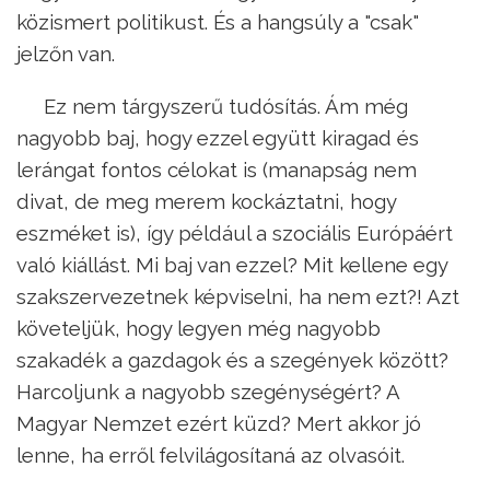
közismert politikust. És a hangsúly a "csak"
jelzőn van.
Ez nem tárgyszerű tudósítás. Ám még
nagyobb baj, hogy ezzel együtt kiragad és
lerángat fontos célokat is (manapság nem
divat, de meg merem kockáztatni, hogy
eszméket is), így például a szociális Európáért
való kiállást. Mi baj van ezzel? Mit kellene egy
szakszervezetnek képviselni, ha nem ezt?! Azt
követeljük, hogy legyen még nagyobb
szakadék a gazdagok és a szegények között?
Harcoljunk a nagyobb szegénységért? A
Magyar Nemzet ezért küzd? Mert akkor jó
lenne, ha erről felvilágosítaná az olvasóit.