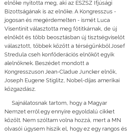
elnöke nyitotta meg, aki az ESZSZ Ifjúsági
Bizottságának is az elnöke. A Kongresszus -
jogosan és megérdemelten - ismét Luca
Visentinit választotta meg főtitkárnak, de új
elnököt és több beosztásban új tisztségviselőt
választott, többek között a térségünkből Josef
Stredula cseh konföderációs elnököt egyik
alelnöknek. Beszédet mondott a
Kongresszuson Jean-Cladue Juncker elnök,
Joseph Eugene Stiglitz, Nobel-díjas amerikai
közgazdász.
Sajnálatosnak tartom, hogy a Magyar
Nemzet erről egy ennyire egyoldalú cikket
közölt. Nem szóltam volna hozzá, mert a MN
olvasói úgysem hiszik el, hogy ez egy rangos és