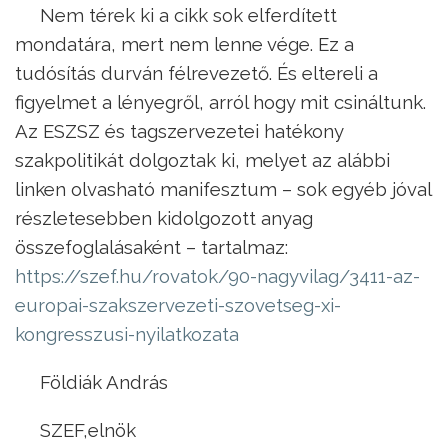
Nem térek ki a cikk sok elferdített
mondatára, mert nem lenne vége. Ez a
tudósítás durván félrevezető. És eltereli a
figyelmet a lényegről, arról hogy mit csináltunk.
Az ESZSZ és tagszervezetei hatékony
szakpolitikát dolgoztak ki, melyet az alábbi
linken olvasható manifesztum – sok egyéb jóval
részletesebben kidolgozott anyag
összefoglalásaként – tartalmaz:
https://szef.hu/rovatok/90-nagyvilag/3411-az-
europai-szakszervezeti-szovetseg-xi-
kongresszusi-nyilatkozata
Földiák András
SZEF,elnök