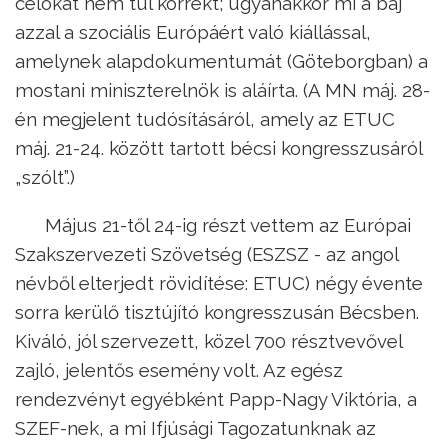
célokat nem túl korrekt; ugyanakkor mi a baj
azzal a szociális Európáért való kiállással,
amelynek alapdokumentumát (Göteborgban) a
mostani miniszterelnök is aláírta. (A MN máj. 28-
én megjelent tudósításáról, amely az ETUC
máj. 21-24. között tartott bécsi kongresszusáról
„szólt”.)
Május 21-től 24-ig részt vettem az Európai
Szakszervezeti Szövetség (ESZSZ - az angol
névből elterjedt rövidítése: ETUC) négy évente
sorra kerülő tisztújító kongresszusán Bécsben.
Kiváló, jól szervezett, közel 700 résztvevővel
zajló, jelentős esemény volt. Az egész
rendezvényt egyébként Papp-Nagy Viktória, a
SZEF-nek, a mi Ifjúsági Tagozatunknak az