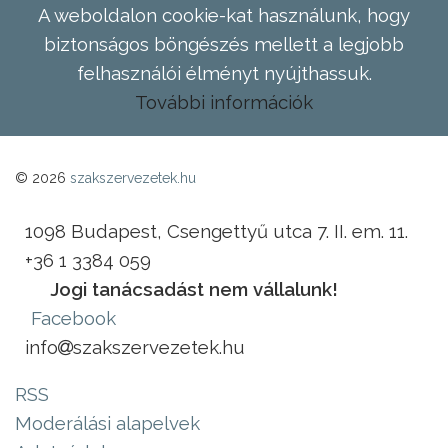
A weboldalon cookie-kat használunk, hogy
biztonságos böngészés mellett a legjobb
felhasználói élményt nyújthassuk.
További információk
© 2026
szakszervezetek.hu
1098 Budapest, Csengettyű utca 7. II. em. 11.
+36 1 3384 059
Jogi tanácsadást nem vállalunk!
Facebook
info
szakszervezetek.hu
RSS
Moderálási alapelvek