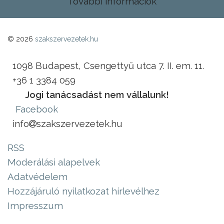
További információk
© 2026
szakszervezetek.hu
1098 Budapest, Csengettyű utca 7. II. em. 11.
+36 1 3384 059
Jogi tanácsadást nem vállalunk!
Facebook
info
szakszervezetek.hu
RSS
Moderálási alapelvek
Adatvédelem
Hozzájáruló nyilatkozat hírlevélhez
Impresszum