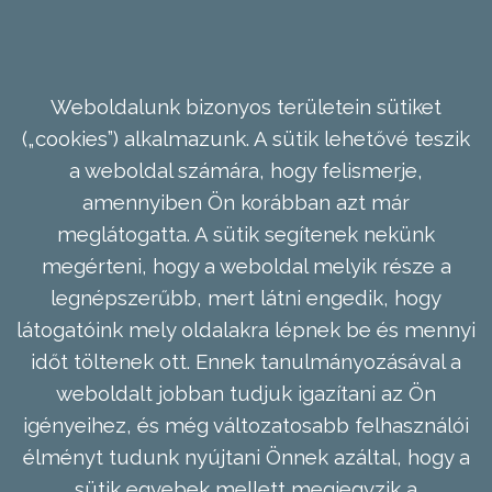
Weboldalunk bizonyos területein sütiket
(„cookies”) alkalmazunk. A sütik lehetővé teszik
a weboldal számára, hogy felismerje,
amennyiben Ön korábban azt már
meglátogatta. A sütik segítenek nekünk
megérteni, hogy a weboldal melyik része a
legnépszerűbb, mert látni engedik, hogy
látogatóink mely oldalakra lépnek be és mennyi
időt töltenek ott. Ennek tanulmányozásával a
weboldalt jobban tudjuk igazítani az Ön
igényeihez, és még változatosabb felhasználói
élményt tudunk nyújtani Önnek azáltal, hogy a
sütik egyebek mellett megjegyzik a