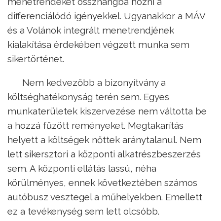
menetrendeket összhangba hozni a
differenciálódó igényekkel. Ugyanakkor a MÁV
és a Volánok integrált menetrendjének
kialakítása érdekében végzett munka sem
sikertörténet.
Nem kedvezőbb a bizonyítvány a
költséghatékonyság terén sem. Egyes
munkaterületek kiszervezése nem váltotta be
a hozzá fűzött reményeket. Megtakarítás
helyett a költségek nőttek aránytalanul. Nem
lett sikersztori a központi alkatrészbeszerzés
sem. A központi ellátás lassú, néha
körülményes, ennek következtében számos
autóbusz vesztegel a műhelyekben. Emellett
ez a tevékenység sem lett olcsóbb.