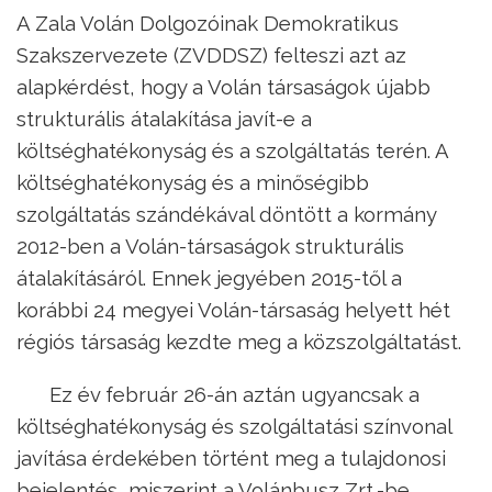
A Zala Volán Dolgozóinak Demokratikus
Szakszervezete (ZVDDSZ) felteszi azt az
alapkérdést, hogy a Volán társaságok újabb
strukturális átalakítása javít-e a
költséghatékonyság és a szolgáltatás terén. A
költséghatékonyság és a minőségibb
szolgáltatás szándékával döntött a kormány
2012-ben a Volán-társaságok strukturális
átalakításáról. Ennek jegyében 2015-től a
korábbi 24 megyei Volán-társaság helyett hét
régiós társaság kezdte meg a közszolgáltatást.
Ez év február 26-án aztán ugyancsak a
költséghatékonyság és szolgáltatási színvonal
javítása érdekében történt meg a tulajdonosi
bejelentés, miszerint a Volánbusz Zrt.-be