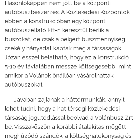
Hasonlóképpen nem jött be a központi
autóbuszbeszerzés. A Közlekedési Központok
ebben a konstrukcióban egy központi
autóbuszellátó kft-n keresztül bérlik a
buszokat, de csak a beígért buszmennyiség
csekély hányadát kapták meg a társaságok.
Józan ésszel belátható, hogy ez a konstrukció
5-10 év távlatában messze költségesebb, mint
amikor a Volánok önállóan vásárolhattak
autóbuszokat.
Javában zajlanak a háttérmunkák, annyit
lehet tudni, hogy a hat térségi közlekedési
társaság jogutódlással beolvad a Volánbusz Zrt-
be. Visszaköszön a korábbi átalakítás mögött
meghúzódó szándék: a költséghatékonyság és