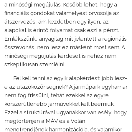
a minőségi megújulás. Később lehet, hogy a
financiális gondokat valamelyest orvosolja az
átszervezés, ám kezdetben egy ilyen, az
alapokat is érintő folyamat csak eszi a pénzt.
Emlékszünk, anyagilag mit jelentett a regionális
összevonás, nem lesz ez másként most sem. A
minőségi megújulás kérdését is nehéz nem
szkeptikusan szemlélni.
Fel kell tenni az egyik alapkérdést: jobb lesz-
e az utazóközönségnek? A járműpark egyhamar
nem fog frissülni, tehát ezekkel az egyre
korszerűtlenebb járművekkel kell beérniük.
Ezzel a struktúrával ugyanakkor van esély, hogy
megtörténjen a MÁV és a Volán
menetrendjének harmonizációja, és valamikor