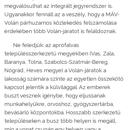
megvalósulhat az integrált jegyrendszer is.
Ugyanakkor fennáll az a veszély, hogy a MÁV-
Volán párhuzamos közlekedés felszámolása
érdekében több Volán-járatot is feláldoznak.
Ne feledjük: az aprófalvas
településszerkezetű megyékben (Vas, Zala,
Baranya, Tolna, Szabolcs-Szatmár-Bereg,
Nógrád, Heves megye) a Volán-járatok a
lakosság számára szinte az egyetlen összekötő
kapcsot jelentik a külvilággal. Az emberek
buszt vesznek igénybe, hogy eljussanak
munkahelyükre, orvoshoz, gyógyszertárba,
bevásárló központokba. Hosszabb szerkezetű
településeken a busz több helyen is megáll,
míg a vonat csupán egy helyen: vagy a