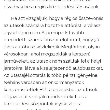
olvadnak be a régiós közlekedési társaságok.
Ha azt vizsgáljuk, hogy a régiós összevonás
az utasok számára hozott-e áttörést, a válasz
egyértelmű nem. A járműpark tovább
öregedett, számtalanszor előfordul, hogy 30
éves autóbusz közlekedik. Megtörtént, olyan
városokban, ahol megszokták a korszerű
járműveket, az utasok nem szálltak fel a helyi
járatokra, látva a kiselejtezendő autóbuszokat.
Az utastájékoztatás is több pénzt igényelne.
Néhány városban az önkormányzatok
korszerűsítették EU-s forrásokból az utasok
eligazítását szolgáló rendszereket, és a
Közlekedési Központok igyekeztek a