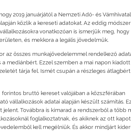
hogy 2019 januárjától a Nemzeti Adó- és Vámhivata
lapján közlik a kereseti adatokat. Az eddig módsze
i vállalkozásokra vonatkozóan is ismerjük meg, hogy
rületen, és mekkora a legális jövedelmük.
ikor az összes munkajövedelemmel rendelkező adat
 és a mediánbért. Ezzel szemben a mai napon kiadott
eletét tárja fel. Ismét csupán a részleges átlagbért
0 forintos bruttó kereset valójában a közszférában
ató vállalkozások adatai alapján készült számítás. E
t jelent. Továbbra is kimarad a rendszerből a több 
lkozásoknál foglalkoztatnak, és akiknek az ott kapot
övedelemből kell megélniük. És akkor mindjárt kider