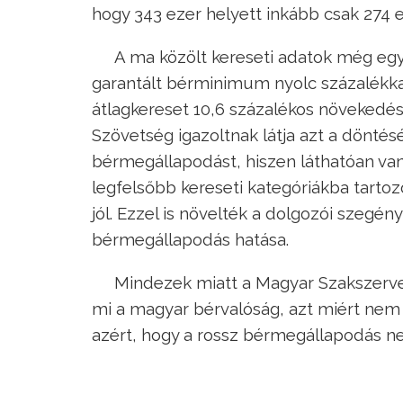
hogy 343 ezer helyett inkább csak 274 e
A ma közölt kereseti adatok még egy 
garantált bérminimum nyolc százalékkal
átlagkereset 10,6 százalékos növekedést
Szövetség igazoltnak látja azt a döntés
bérmegállapodást, hiszen láthatóan van
legfelsőbb kereseti kategóriákba tartoz
jól. Ezzel is növelték a dolgozói szegén
bérmegállapodás hatása.
Mindezek miatt a Magyar Szakszerve
mi a magyar bérvalóság, azt miért nem
azért, hogy a rossz bérmegállapodás ne