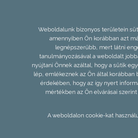
Weboldalunk bizonyos területein süti
amennyiben Ön korábban azt már 
legnépszerűbb, mert látni enge
tanulmányozásával a weboldalt jobba
nyújtani Önnek azáltal, hogy a sütik egy
lép, emlékeznek az Ön által korábban b
érdekében, hogy az így nyert inform
mértékben az Ön elvárásai szerint 
A weboldalon cookie-kat használu