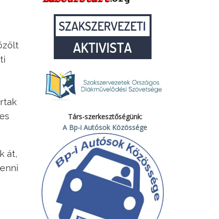
özölt
ti
rtak
-es
Társ-szerkesztőségünk:
A Bp-i Autósok Közössége
 át,
tenni