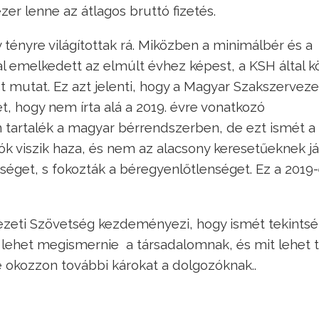
zer lenne az átlagos bruttó fizetés.
tényre világítottak rá. Miközben a minimálbér és a
 emelkedett az elmúlt évhez képest, a KSH által k
 mutat. Ez azt jelenti, hogy a Magyar Szakszerveze
ét, hogy nem írta alá a 2019. évre vonatkozó
 tartalék a magyar bérrendszerben, de ezt ismét a
ók viszik haza, és nem az alacsony keresetűeknek já
ységet, s fokozták a béregyenlőtlenséget. Ez a 2019
zeti Szövetség kezdeményezi, hogy ismét tekintsék
 lehet megismernie a társadalomnak, és mit lehet 
 okozzon további károkat a dolgozóknak..