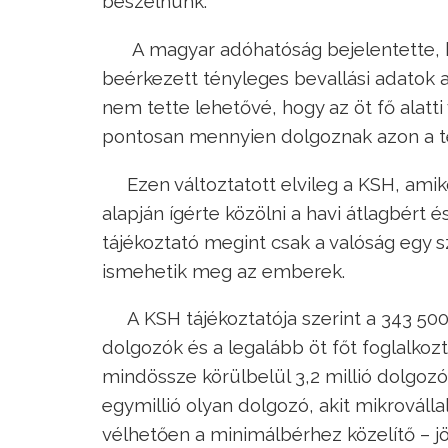
beszélnünk.
A magyar adóhatóság bejelentette, 
beérkezett tényleges bevallási adatok a
nem tette lehetővé, hogy az öt fő alatt
pontosan mennyien dolgoznak azon a te
Ezen változtatott elvileg a KSH, am
alapján ígérte közölni a havi átlagbért
tájékoztató megint csak a valóság egy sz
ismehetik meg az emberek.
A KSH tájékoztatója szerint a 343 50
dolgozók és a legalább öt főt foglalkozt
mindössze körülbelül 3,2 millió dolgozó
egymillió olyan dolgozó, akit mikroválla
vélhetően a minimálbérhez közelítő – j