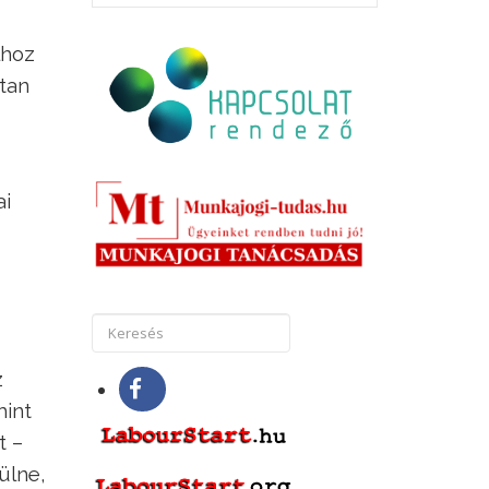
lhoz
rtan
ai
z
mint
t –
ülne,