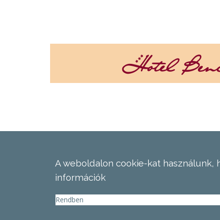
A weboldalon cookie-kat használunk, 
információk
Rendben