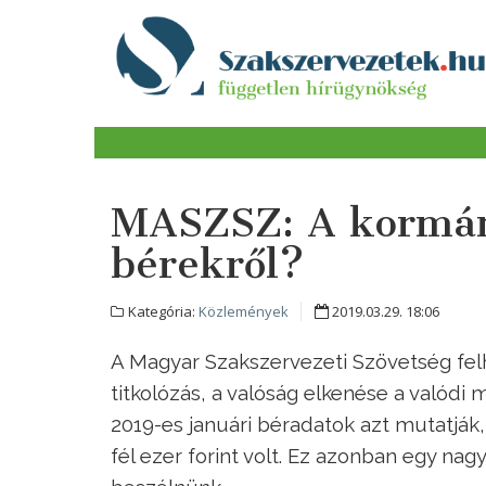
MASZSZ: A kormány
bérekről?
Kategória:
Közlemények
2019.03.29. 18:06
A Magyar Szakszervezeti Szövetség felhá
titkolózás, a valóság elkenése a valódi m
2019-es januári béradatok azt mutatják
fél ezer forint volt. Ez azonban egy nag