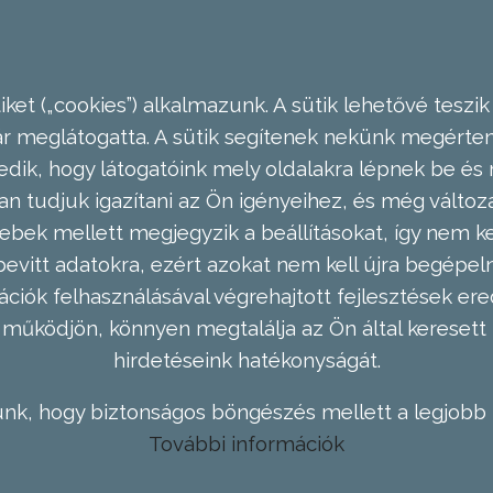
ket („cookies”) alkalmazunk. A sütik lehetővé teszik
meglátogatta. A sütik segítenek nekünk megérteni
dik, hogy látogatóink mely oldalakra lépnek be és 
n tudjuk igazítani az Ön igényeihez, és még válto
ebek mellett megjegyzik a beállításokat, így nem kel
evitt adatokra, ezért azokat nem kell újra begépel
ációk felhasználásával végrehajtott fejlesztések 
működjön, könnyen megtalálja az Ön által keresett 
hirdetéseink hatékonyságát.
nk, hogy biztonságos böngészés mellett a legjobb 
További információk