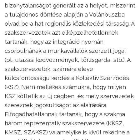
bizonytalanságot generált az a helyet, miszerint
a tulajdonos döntése alapján a Volánbuszba
olvad be a hat regionális közlekedési társaság. A
szakszervezetek azt elképzelhetetlennek
tartanák, hogy az integráció nyomán
csorbulnának a munkavállalók szerzett jogai
(pl.: utazási kedvezmények, törzsgárda, stb.). A
szakszervezetek számára eleve
kulcsfontosságú kérdés a Kollektív Szerződés
(KSZ). Nem mellékes számukra, hogy milyen
KSZ köttetik az új cégben, és mely szervezetek
szereznek jogosultságot az aláírására.
Elfogadhatatlannak tartanák, hogy a szakma
három reprezentatív szakszervezete (KKSZ,
KMSZ, SZAKSZ) valamelyike is kívül rekedne a