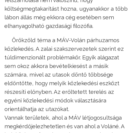
felszámolása nem valószínű, hogy
költségmegtakarítást hozna, ugyanakkor a több
lábon állás még ekkora cég esetében sem
elhanyagolható gazdasági filozófia.
Örökzöld téma a MÁV-Volán párhuzamos
közlekedés. A zalai szakszervezetek szerint ez
túldimenzionált problémakör. Egyik alágazat
sem okoz akkora bevételkiesést a másik
számára, mivel az utasok döntő többsége
eldöntötte, hogy melyik közlekedési eszközt
részesíti előnyben. Az erőltetett terelés az
egyéni közlekedési módok választására
orientálhatja az utazókat.
Vannak területek, ahol a MÁV létjogosultsága
megkérdőjelezhetetlen és van ahol a Voláné. A