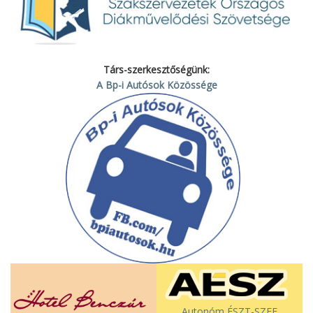
Társ-szerkesztőségünk:
A Bp-i Autósok Közössége
Autonóm ÉSZT-SZEF