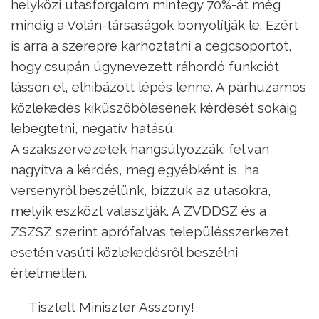
helyközi utasforgalom mintegy 70%-át még
mindig a Volán-társaságok bonyolítják le. Ezért
is arra a szerepre kárhoztatni a cégcsoportot,
hogy csupán úgynevezett ráhordó funkciót
lásson el, elhibázott lépés lenne. A párhuzamos
közlekedés kiküszöbölésének kérdését sokáig
lebegtetni, negatív hatású.
A szakszervezetek hangsúlyozzák: fel van
nagyítva a kérdés, meg egyébként is, ha
versenyről beszélünk, bízzuk az utasokra,
melyik eszközt választják. A ZVDDSZ és a
ZSZSZ szerint aprófalvas településszerkezet
esetén vasúti közlekedésről beszélni
értelmetlen.
Tisztelt Miniszter Asszony!