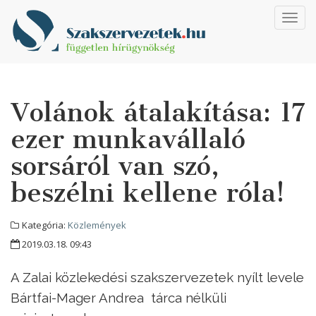
Toggl
navig
Volánok átalakítása: 17
ezer munkavállaló
sorsáról van szó,
beszélni kellene róla!
Kategória:
Közlemények
2019.03.18. 09:43
A Zalai közlekedési szakszervezetek nyílt levele
Bártfai-Mager Andrea tárca nélküli