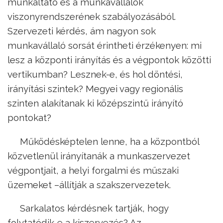
munkáltató és a munkavállalók
viszonyrendszerének szabályozásából.
Szervezeti kérdés, ám nagyon sok
munkavállaló sorsát érintheti érzékenyen: mi
lesz a központi irányítás és a végpontok közötti
vertikumban? Lesznek-e, és hol döntési,
irányítási szintek? Megyei vagy regionális
szinten alakítanak ki középszintű irányító
pontokat?
Működésképtelen lenne, ha a központból
közvetlenül irányítanák a munkaszervezet
végpontjait, a helyi forgalmi és műszaki
üzemeket –állítják a szakszervezetek.
Sarkalatos kérdésnek tartják, hogy
folytatódik-e a kiszervezés? Az