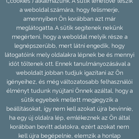
(„cookies”) alkalmazunk. A sütik lehetővé teszik
a weboldal számára, hogy felismerje,
amennyiben Ön korábban azt már
meglátogatta. A sütik segítenek nekünk
megérteni, hogy a weboldal melyik része a
legnépszerűbb, mert látni engedik, hogy
látogatóink mely oldalakra lépnek be és mennyi
időt töltenek ott. Ennek tanulmányozásával a
weboldalt jobban tudjuk igazítani az Ön
igényeihez, és még változatosabb felhasználói
élményt tudunk nyújtani Önnek azáltal, hogy a
sütik egyebek mellett megjegyzik a
beállításokat, így nem kell azokat újra bevinnie,
ha egy új oldalra lép, emlékeznek az Ön által
korábban bevitt adatokra, ezért azokat nem
kell újra begépelnie, elemzik a honlap