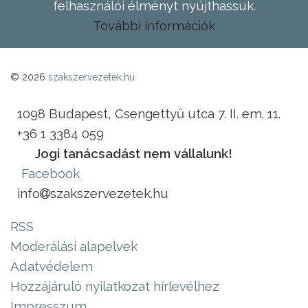
felhasználói élményt nyújthassuk.
További információk
© 2026
szakszervezetek.hu
1098 Budapest, Csengettyű utca 7. II. em. 11.
+36 1 3384 059
Jogi tanácsadást nem vállalunk!
Facebook
info
szakszervezetek.hu
RSS
Moderálási alapelvek
Adatvédelem
Hozzájáruló nyilatkozat hírlevélhez
Impresszum