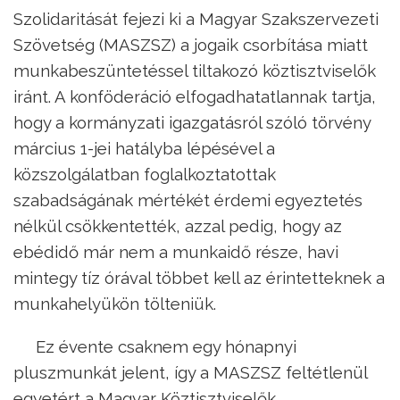
Szolidaritását fejezi ki a Magyar Szakszervezeti
Szövetség (MASZSZ) a jogaik csorbítása miatt
munkabeszüntetéssel tiltakozó köztisztviselők
iránt. A konföderáció elfogadhatatlannak tartja,
hogy a kormányzati igazgatásról szóló törvény
március 1-jei hatályba lépésével a
közszolgálatban foglalkoztatottak
szabadságának mértékét érdemi egyeztetés
nélkül csökkentették, azzal pedig, hogy az
ebédidő már nem a munkaidő része, havi
mintegy tíz órával többet kell az érintetteknek a
munkahelyükön tölteniük.
Ez évente csaknem egy hónapnyi
pluszmunkát jelent, így a MASZSZ feltétlenül
egyetért a Magyar Köztisztviselők,