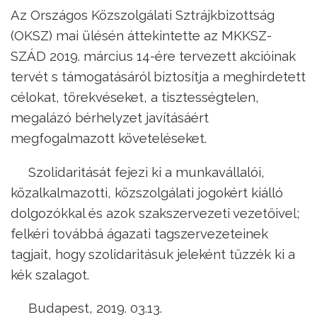
Az Országos Közszolgálati Sztrájkbizottság
(OKSZ) mai ülésén áttekintette az MKKSZ-
SZÁD 2019. március 14-ére tervezett akcióinak
tervét s támogatásáról biztosítja a meghirdetett
célokat, törekvéseket, a tisztességtelen,
megalázó bérhelyzet javításáért
megfogalmazott követeléseket.
Szolidaritását fejezi ki a munkavállalói,
közalkalmazotti, közszolgálati jogokért kiálló
dolgozókkal és azok szakszervezeti vezetőivel;
felkéri továbbá ágazati tagszervezeteinek
tagjait, hogy szolidaritásuk jeleként tűzzék ki a
kék szalagot.
Budapest, 2019. 03.13.