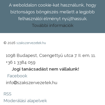
A weboldalon cookie-kat használunk, hogy
biztonságos böngészés mellett a legjobb
felhasználói élményt nyújthassuk.
További információk
© 2026
szakszervezetek.hu
1098 Budapest, Csengettyű utca 7. II. em. 11.
+36 1 3384 059
Jogi tanácsadást nem vállalunk!
Facebook
info
szakszervezetek.hu
RSS
Moderálási alapelvek