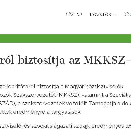
CÍMLAP
ROVATOK
KÖ
áról biztosítja az MKKSZ-
idaritásáról biztosítja a Magyar Köztisztviselők,
ozók Szakszervezetét (MKKSZ), valamint a Szociális
ZÁD), a szakszervezetek vezetőit. Támogatja a do
tek eredményre a tárgyalások.
tviselői és szociális ágazati sztrájk eredményes le