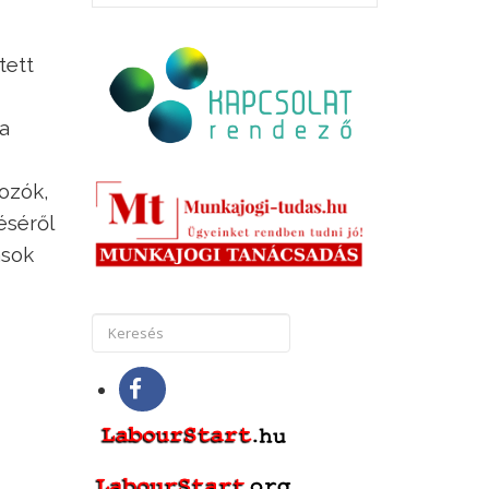
tett
 a
ozók,
éséről
ások