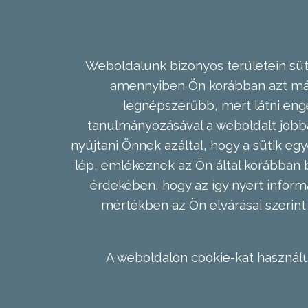
Weboldalunk bizonyos területein süti
amennyiben Ön korábban azt már 
legnépszerűbb, mert látni enge
tanulmányozásával a weboldalt jobba
nyújtani Önnek azáltal, hogy a sütik egy
lép, emlékeznek az Ön által korábban b
érdekében, hogy az így nyert inform
mértékben az Ön elvárásai szerint 
A weboldalon cookie-kat használu