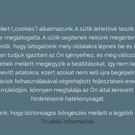
ket („cookies”) alkalmazunk. A sütik lehetővé teszik
meglátogatta. A sütik segítenek nekünk megérteni
dik, hogy látogatóink mely oldalakra lépnek be és 
n tudjuk igazítani az Ön igényeihez, és még válto
ebek mellett megjegyzik a beállításokat, így nem kel
evitt adatokra, ezért azokat nem kell újra begépel
ációk felhasználásával végrehajtott fejlesztések 
működjön, könnyen megtalálja az Ön által keresett 
hirdetéseink hatékonyságát.
nk, hogy biztonságos böngészés mellett a legjobb 
További információk