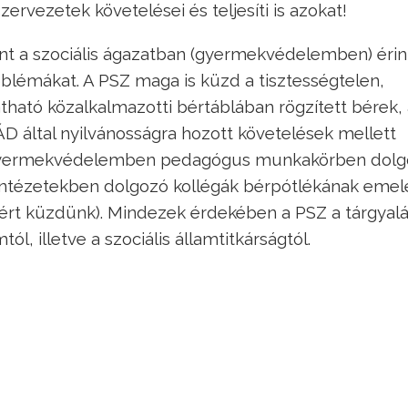
ervezetek követelései és teljesíti is azokat!
t a szociális ágazatban (gyermekvédelemben) érin
oblémákat. A PSZ maga is küzd a tisztességtelen,
átható közalkalmazotti bértáblában rögzített bérek,
ÁD által nyilvánosságra hozott követelések mellett
s a gyermekvédelemben pedagógus munkakörben dolg
óintézetekben dolgozó kollégák bérpótlékának emel
éért küzdünk). Mindezek érdekében a PSZ a tárgyal
l, illetve a szociális államtitkárságtól.