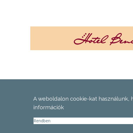
A weboldalon cookie-kat használunk, 
információk
Rendben