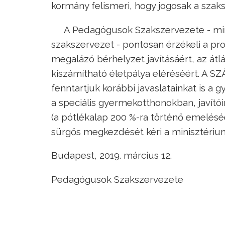
kormány felismeri, hogy jogosak a szaksz
A Pedagógusok Szakszervezete - min
szakszervezet - pontosan érzékeli a pr
megalázó bérhelyzet javításáért, az átl
kiszámítható életpálya eléréséért. A SZ
fenntartjuk korábbi javaslatainkat i
a speciális gyermekotthonokban, javít
(a pótlékalap 200 %-ra történő emelés
sürgős megkezdését kéri a minisztériumtó
Budapest, 2019. március 12.
Pedagógusok Szakszervezete