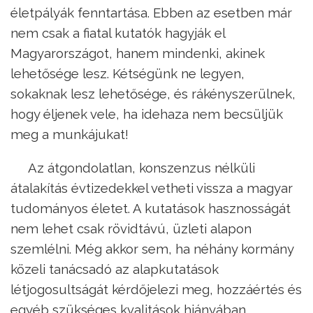
életpályák fenntartása. Ebben az esetben már
nem csak a fiatal kutatók hagyják el
Magyarországot, hanem mindenki, akinek
lehetősége lesz. Kétségünk ne legyen,
sokaknak lesz lehetősége, és rákényszerülnek,
hogy éljenek vele, ha idehaza nem becsüljük
meg a munkájukat!
Az átgondolatlan, konszenzus nélküli
átalakítás évtizedekkel vetheti vissza a magyar
tudományos életet. A kutatások hasznosságát
nem lehet csak rövidtávú, üzleti alapon
szemlélni. Még akkor sem, ha néhány kormány
közeli tanácsadó az alapkutatások
létjogosultságát kérdőjelezi meg, hozzáértés és
egyéb szükséges kvalitások hiányában.