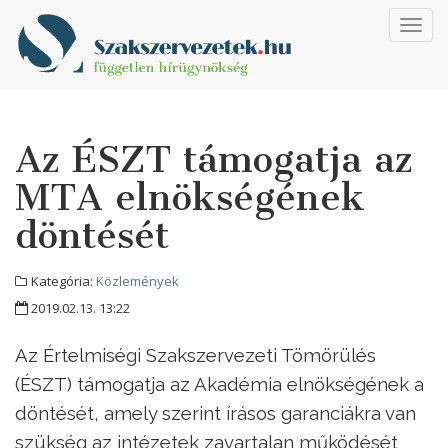
Toggl
navig
Az ÉSZT támogatja az
MTA elnökségének
döntését
Kategória:
Közlemények
2019.02.13. 13:22
Az Értelmiségi Szakszervezeti Tömörülés
(ÉSZT) támogatja az Akadémia elnökségének a
döntését, amely szerint írásos garanciákra van
szükség az intézetek zavartalan működését