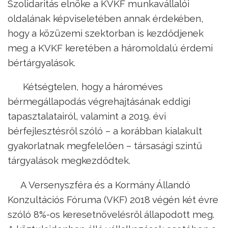
Szolidaritás elnöke a KVKF munkavállalói
oldalának képviseletében annak érdekében,
hogy a közüzemi szektorban is kezdődjenek
meg a KVKF keretében a háromoldalú érdemi
bértárgyalások.
Kétségtelen, hogy a hároméves
bérmegállapodás végrehajtásának eddigi
tapasztalatairól, valamint a 2019. évi
bérfejlesztésről szóló – a korábban kialakult
gyakorlatnak megfelelően – társasági szintű
tárgyalások megkezdődtek.
A Versenyszféra és a Kormány Állandó
Konzultációs Fóruma (VKF) 2018 végén két évre
szóló 8%-os keresetnövelésről állapodott meg.