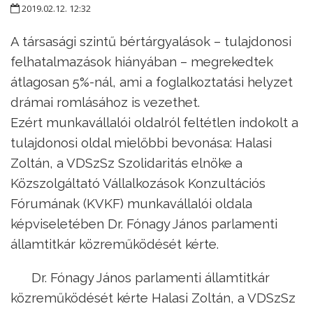
2019.02.12. 12:32
A társasági szintű bértárgyalások – tulajdonosi
felhatalmazások hiányában – megrekedtek
átlagosan 5%-nál, ami a foglalkoztatási helyzet
drámai romlásához is vezethet.
Ezért munkavállalói oldalról feltétlen indokolt a
tulajdonosi oldal mielőbbi bevonása: Halasi
Zoltán, a VDSzSz Szolidaritás elnöke a
Közszolgáltató Vállalkozások Konzultációs
Fórumának (KVKF) munkavállalói oldala
képviseletében Dr. Fónagy János parlamenti
államtitkár közreműködését kérte.
Dr. Fónagy János parlamenti államtitkár
közreműködését kérte Halasi Zoltán, a VDSzSz