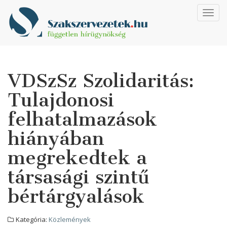
Toggl
navig
VDSzSz Szolidaritás:
Tulajdonosi
felhatalmazások
hiányában
megrekedtek a
társasági szintű
bértárgyalások
Kategória:
Közlemények