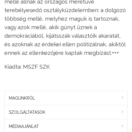
mellé állnak az országos méretűvé
terebélyesedő osztályküzdelemben: a dolgozó
többség mellé, melyhez maguk is tartoznak,
vagy azok mellé, akik gúnyt űznek a
demokráciából, kijátsszák választóik akaratát,
és azoknak az érdekei ellen politizálnak, akiktől
ennek az ellenkezőjére kaptak megbízást.+++
Kiadta: MSZF SZK
MAGUNKRÓL
SZOLGÁLTATÁSOK
MÉDIAAJÁNLAT