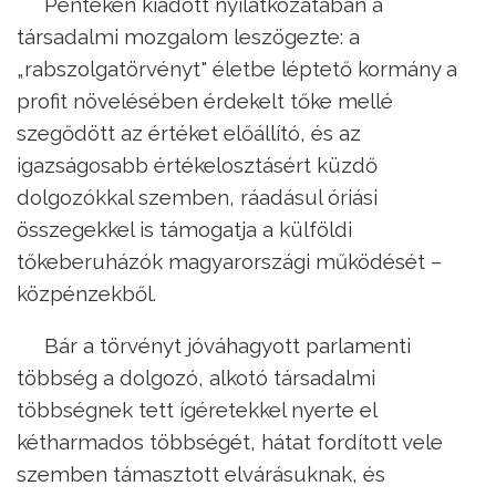
Pénteken kiadott nyilatkozatában a
társadalmi mozgalom leszögezte: a
„rabszolgatörvényt" életbe léptető kormány a
profit növelésében érdekelt tőke mellé
szegődött az értéket előállító, és az
igazságosabb értékelosztásért küzdő
dolgozókkal szemben, ráadásul óriási
összegekkel is támogatja a külföldi
tőkeberuházók magyarországi működését –
közpénzekből.
Bár a törvényt jóváhagyott parlamenti
többség a dolgozó, alkotó társadalmi
többségnek tett ígéretekkel nyerte el
kétharmados többségét, hátat fordított vele
szemben támasztott elvárásuknak, és