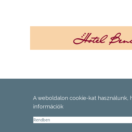
A weboldalon cookie-kat használunk, 
információk
Rendben