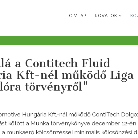
CÍMLAP
ROVATOK
KÖ
lá a Contitech Fluid
ia Kft-nél működő Liga
lóra törvényről"
omotive Hungária Kft.-nál mőködő ContiTech Dolgo
st kötött a Munka törvénykönyve december 12-én
 a munkaerő kölcsönzéssel minimális kölcsönzési dí