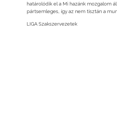
határolódik el a Mi hazánk mozgalom á
pártsemleges, így az nem tisztán a munk
LIGA Szakszervezetek