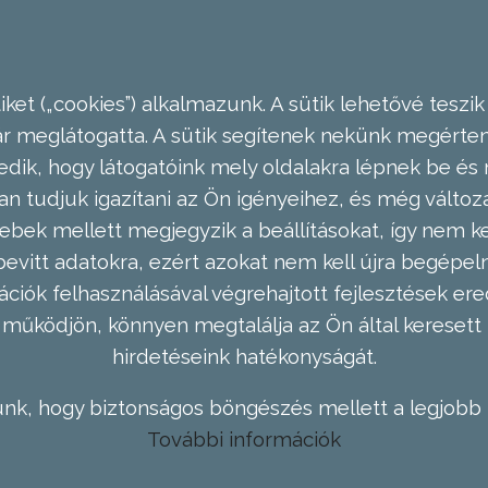
ket („cookies”) alkalmazunk. A sütik lehetővé teszik
meglátogatta. A sütik segítenek nekünk megérteni
dik, hogy látogatóink mely oldalakra lépnek be és 
n tudjuk igazítani az Ön igényeihez, és még válto
ebek mellett megjegyzik a beállításokat, így nem kel
evitt adatokra, ezért azokat nem kell újra begépel
ációk felhasználásával végrehajtott fejlesztések 
működjön, könnyen megtalálja az Ön által keresett 
hirdetéseink hatékonyságát.
nk, hogy biztonságos böngészés mellett a legjobb 
További információk