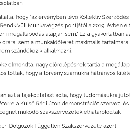
csolatban.
lta, hogy "az érvényben lévő Kollektív Szerződés 7
 Rendkívüli Munkavégzés pontjától a 2019. évben el
éni megállapodás alapján sem." Ez a gyakorlatban a
0 órára, sem a munkaidőkeret maximális tartalmára
 nem szándékozik alkalmazni.
öke elmondta, nagy előrelépésnek tartja a megálla
sítottak, hogy a törvény számukra hátrányos kitéte
n azt a tájékoztatást adta, hogy tudomásukra jutot
éterre a Külső Rádi úton demonstrációt szervez, és
a cégnél működő szakszervezetek elhatárolódtak.
tech Dolgozók Független Szakszervezete azért