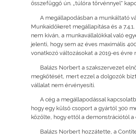
összefüggő ún. „túlóra törvénnyel" kap
A megállapodásban a munkáltató válla
Munkaidőkeret megállapítása és a 7.4.1.
nem kíván, a munkavállalókkal való egy
jelenti, hogy sem az éves maximális 40
vonatkozó változásokat a 2019-es évre
Balázs Norbert a szakszervezet eln
megkötését, mert ezzel a dolgozók bizto
vállalat nem érvényesíti.
A cég a megállapodással kapcsolatba
hogy egy külső csoport a gyártól 300 m
közölte, hogy ettől a demonstrációtól 
Balázs Norbert hozzátette, a Conti