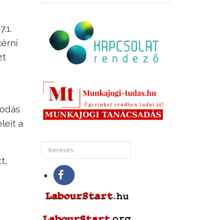
.1.
térni
zt
podás
leit a
t,