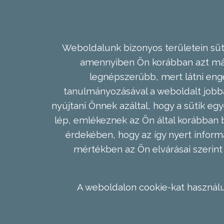
Weboldalunk bizonyos területein süti
amennyiben Ön korábban azt már 
legnépszerűbb, mert látni enge
tanulmányozásával a weboldalt jobba
nyújtani Önnek azáltal, hogy a sütik egy
lép, emlékeznek az Ön által korábban b
érdekében, hogy az így nyert inform
mértékben az Ön elvárásai szerint 
A weboldalon cookie-kat használu