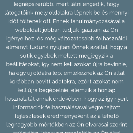
legnépszerűbb, mert látni engedik, hogy
látogatóink mely oldalakra lépnek be és mennyi
időt töltenek ott. Ennek tanulmányozásával a
weboldalt jobban tudjuk igazítani az Ön
igényeihez, és még változatosabb felhasználói
élményt tudunk nyújtani Önnek azáltal, hogy a
sütik egyebek mellett megjegyzik a
beállításokat, így nem kell azokat újra bevinnie,
ha egy új oldalra lép, emlékeznek az Ön által
korábban bevitt adatokra, ezért azokat nem
kell újra begépelnie, elemzik a honlap
használatát annak érdekében, hogy az így nyert
információk felhasználásával végrehajtott
fejlesztések eredményeként az a lehető
legnagyobb mértékben az Ön elvárásai szerint
működjön, könnyen megtalálja az Ön által