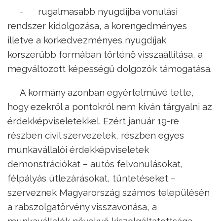
- rugalmasabb nyugdíjba vonulási
rendszer kidolgozása, a korengedményes
illetve a korkedvezményes nyugdíjak
korszerűbb formában történő visszaállítása, a
megváltozott képességű dolgozók támogatása.
A kormány azonban egyértelművé tette,
hogy ezekről a pontokról nem kíván tárgyalni az
érdekképviseletekkel. Ezért január 19-re
részben civil szervezetek, részben egyes
munkavállalói érdekképviseletek
demonstrációkat – autós felvonulásokat,
félpályás útlezárásokat, tüntetéseket –
szerveznek Magyarország számos településén
a rabszolgatörvény visszavonása, a
munkavállalók növekvő kiszolgáltatottsága