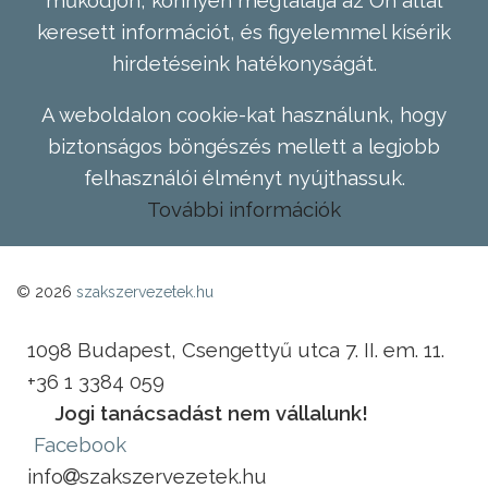
keresett információt, és figyelemmel kísérik
hirdetéseink hatékonyságát.
A weboldalon cookie-kat használunk, hogy
biztonságos böngészés mellett a legjobb
felhasználói élményt nyújthassuk.
További információk
© 2026
szakszervezetek.hu
1098 Budapest, Csengettyű utca 7. II. em. 11.
+36 1 3384 059
Jogi tanácsadást nem vállalunk!
Facebook
info
szakszervezetek.hu