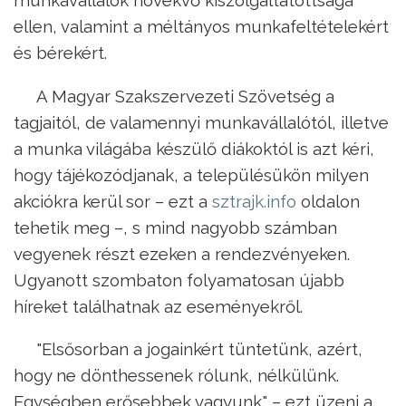
ellen, valamint a méltányos munkafeltételekért
és bérekért.
A Magyar Szakszervezeti Szövetség a
tagjaitól, de valamennyi munkavállalótól, illetve
a munka világába készülő diákoktól is azt kéri,
hogy tájékozódjanak, a településükön milyen
akciókra kerül sor – ezt a
sztrajk.info
oldalon
tehetik meg –, s mind nagyobb számban
vegyenek részt ezeken a rendezvényeken.
Ugyanott szombaton folyamatosan újabb
híreket találhatnak az eseményekről.
"Elsősorban a jogainkért tüntetünk, azért,
hogy ne dönthessenek rólunk, nélkülünk.
Egységben erősebbek vagyunk" – ezt üzeni a