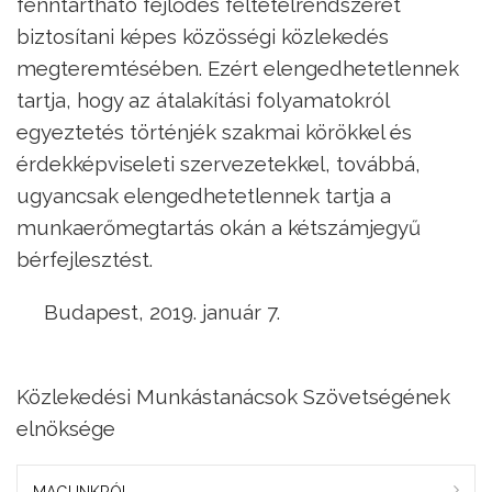
fenntartható fejlődés feltételrendszerét
biztosítani képes közösségi közlekedés
megteremtésében. Ezért elengedhetetlennek
tartja, hogy az átalakítási folyamatokról
egyeztetés történjék szakmai körökkel és
érdekképviseleti szervezetekkel, továbbá,
ugyancsak elengedhetetlennek tartja a
munkaerőmegtartás okán a kétszámjegyű
bérfejlesztést.
Budapest, 2019. január 7.
Közlekedési Munkástanácsok Szövetségének
elnöksége