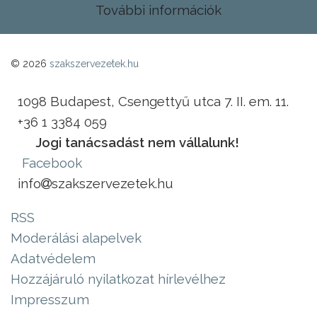
További információk
© 2026
szakszervezetek.hu
1098 Budapest, Csengettyű utca 7. II. em. 11.
+36 1 3384 059
Jogi tanácsadást nem vállalunk!
Facebook
info
szakszervezetek.hu
RSS
Moderálási alapelvek
Adatvédelem
Hozzájáruló nyilatkozat hírlevélhez
Impresszum