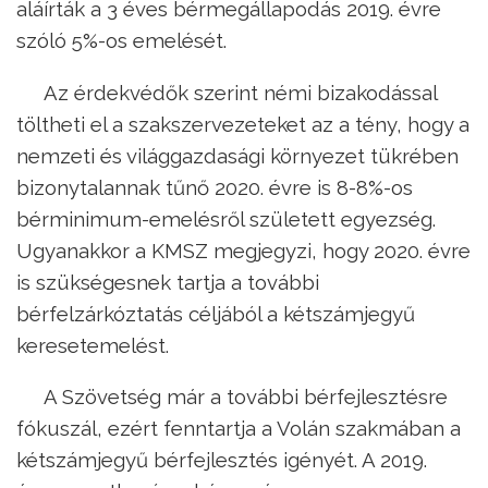
aláírták a 3 éves bérmegállapodás 2019. évre
szóló 5%-os emelését.
Az érdekvédők szerint némi bizakodással
töltheti el a szakszervezeteket az a tény, hogy a
nemzeti és világgazdasági környezet tükrében
bizonytalannak tűnő 2020. évre is 8-8%-os
bérminimum-emelésről született egyezség.
Ugyanakkor a KMSZ megjegyzi, hogy 2020. évre
is szükségesnek tartja a további
bérfelzárkóztatás céljából a kétszámjegyű
keresetemelést.
A Szövetség már a további bérfejlesztésre
fókuszál, ezért fenntartja a Volán szakmában a
kétszámjegyű bérfejlesztés igényét. A 2019.