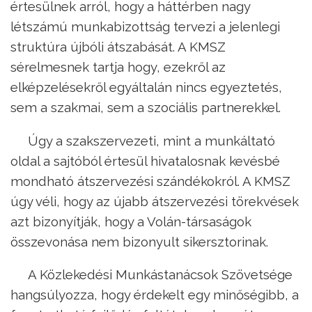
értesülnek arról, hogy a háttérben nagy
létszámú munkabizottság tervezi a jelenlegi
struktúra újbóli átszabását. A KMSZ
sérelmesnek tartja hogy, ezekről az
elképzelésekről egyáltalán nincs egyeztetés,
sem a szakmai, sem a szociális partnerekkel.
Úgy a szakszervezeti, mint a munkáltató
oldal a sajtóból értesül hivatalosnak kevésbé
mondható átszervezési szándékokról. A KMSZ
úgy véli, hogy az újabb átszervezési törekvések
azt bizonyítják, hogy a Volán-társaságok
összevonása nem bizonyult sikersztorinak.
A Közlekedési Munkástanácsok Szövetsége
hangsúlyozza, hogy érdekelt egy minőségibb, a