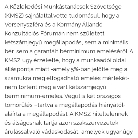
A Közlekedési Munkástanácsok Szövetsége
(KMSZ) sajnálattal vette tudomásul, hogy a
Versenyszféra és a Kormány Állandó
Konzultációs Fórumán nem született
kétszámjegyű megállapodás, sem a minimális
bér, sem a garantált bérminimum emeléséről. A
KMSZ úgy érzékelte, hogy a munkaadói oldal
álláspontja miatt -amely 5%-ban jelölte meg a
számukra még elfogadható emelés mértékét-
nem történt meg a várt kétszámjegyű
bérminimum-emelés. Végül is két országos
tömörülés –tartva a megállapodás hiányától-
aláírta a megállapodást. A KMSZ hiteltelennek
és álságosnak tartja azon szakszervezetek
árulással való vádaskodását, amelyek ugyanúgy