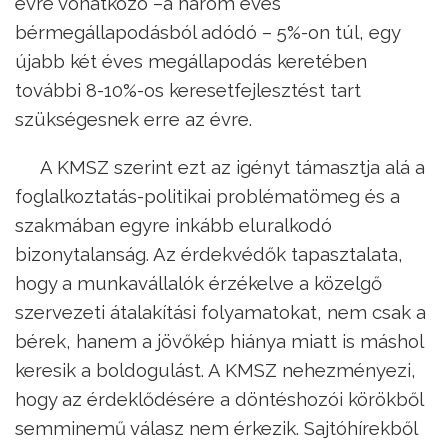
évre vonatkozó –a három éves
bérmegállapodásból adódó – 5%-on túl, egy
újabb két éves megállapodás keretében
további 8-10%-os keresetfejlesztést tart
szükségesnek erre az évre.
A KMSZ szerint ezt az igényt támasztja alá a
foglalkoztatás-politikai problématömeg és a
szakmában egyre inkább eluralkodó
bizonytalanság. Az érdekvédők tapasztalata,
hogy a munkavállalók érzékelve a közelgő
szervezeti átalakítási folyamatokat, nem csak a
bérek, hanem a jövőkép hiánya miatt is máshol
keresik a boldogulást. A KMSZ nehezményezi,
hogy az érdeklődésére a döntéshozói körökből
semminemű válasz nem érkezik. Sajtóhírekből