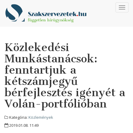
Toggl
navig
Közlekedési
Munkástanácsok:
fenntartjuk a
kétszámjegyű
bérfejlesztés igényét a
Volán-portfólióban
Kategória:
Közlemények
2019.01.08. 11:49