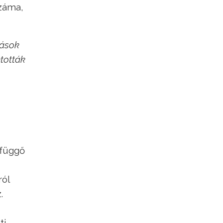
száma,
tások
tották
efüggő
ról
.
ti