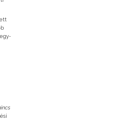
ett
bb
 egy-
nincs
ési