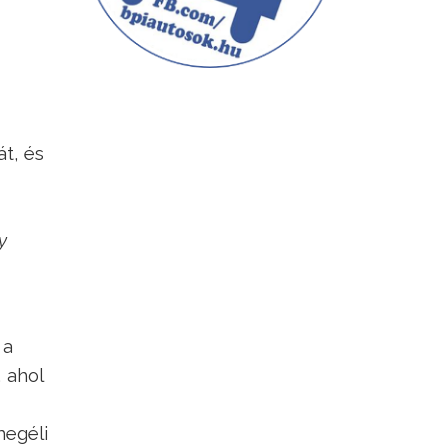
t, és
y
 a
, ahol
megéli