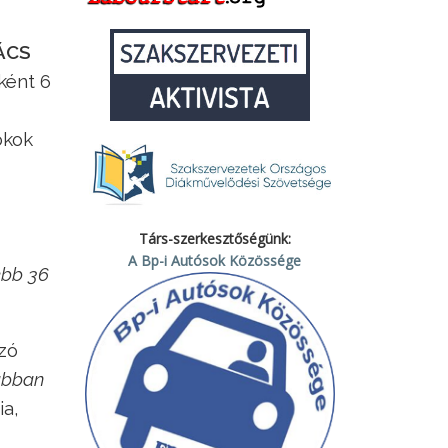
ÁCS
ként 6
okok
Társ-szerkesztőségünk:
A Bp-i Autósok Közössége
ebb 36
zó
ábban
ia,