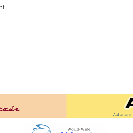
:
Autonóm É