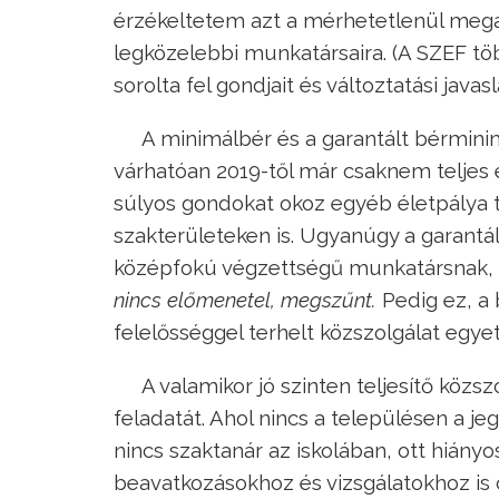
érzékeltetem azt a mérhetetlenül megal
legközelebbi munkatársaira. (A SZEF tö
sorolta fel gondjait és változtatási jav
A minimálbér és a garantált bérmin
várhatóan 2019-től már csaknem teljes e
súlyos gondokat okoz egyéb életpálya tö
szakterületeken is. Ugyanúgy a garant
középfokú végzettségű munkatársnak, 
nincs előmenetel, megszűnt.
Pedig ez, a
felelősséggel terhelt közszolgálat egyet
A valamikor jó szinten teljesítő köz
feladatát. Ahol nincs a településen a je
nincs szaktanár az iskolában, ott hiányos
beavatkozásokhoz és vizsgálatokhoz is 