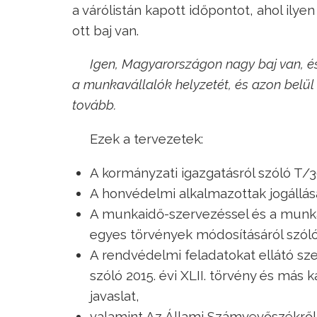
a várólistán kapott időpontot, ahol ily
ott baj van.
Igen, Magyarországon nagy baj van, é
a munkavállalók helyzetét, és azon belül
tovább.
Ezek a tervezetek:
A kormányzati igazgatásról szóló T/36
A honvédelmi alkalmazottak jogállásár
A munkaidő-szervezéssel és a munka
egyes törvények módosításáról szóló 
A rendvédelmi feladatokat ellátó sze
szóló 2015. évi XLII. törvény és más
javaslat,
valamint Az Állami Számvevőszékről s