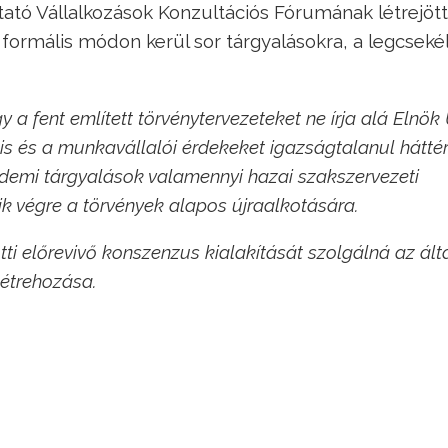
tató Vállalkozások Konzultációs Fórumának létrejött
 formális módon kerül sor tárgyalásokra, a legcsek
y a fent említett törvénytervezeteket ne írja alá Elnök 
ális és a munkavállalói érdekeket igazságtalanul hátté
rdemi tárgyalások valamennyi hazai szakszervezeti
k végre a törvények alapos újraalkotására.
ötti előrevivő konszenzus kialakítását szolgálná az ált
létrehozása.