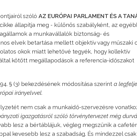
ntjairól szóló
AZ EURÓPAI PARLAMENT ÉS A TAN
. cikke állapítja meg - különös szabályként, az egyéb
agállamok a munkavállalók biztonság- és
os elvek betartása mellett objektív vagy műszaki 
atos okok miatt lehetővé tegyék, hogy kollektív
által kötött megállapodások a referencia-időszakot
 94. § (3) bekezdésének módosítása szerint
a legfelj
ópai irányelvvel.
elyzetét nem csak a munkaidő-szervezésre vonatko
nyzati igazgatásról szóló törvénytervezet még durv
abb lesz a bértáblájuk, végleg megszűnik a cafetér
nappal kevesebb lesz a szabadság. És mindezzel csak