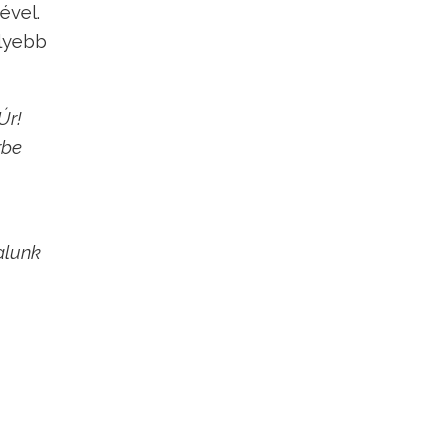
ével.
élyebb
Úr!
rbe
alunk