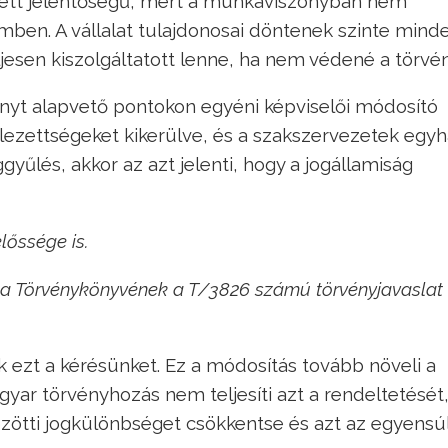
ett jelentőségű, mert a munkaviszonyban nem
ben. A vállalat tulajdonosai döntenek szinte mind
jesen kiszolgáltatott lenne, ha nem védené a törvén
nyt alapvető pontokon egyéni képviselői módosító
telezettségeket kikerülve, és a szakszervezetek egy
gyűlés, akkor az azt jelenti, hogy a jogállamiság
lőssége is.
unka Törvénykönyvének a
T/3826 számú törvényjavaslat
k ezt a kérésünket. Ez a módosítás tovább növeli a
gyar törvényhozás nem teljesíti azt a rendeltetését
ötti jogkülönbséget csökkentse és azt az egyensúl