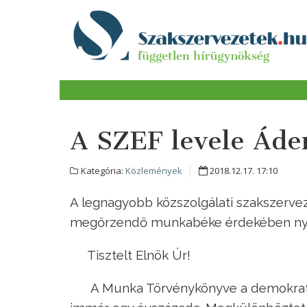
A SZEF levele Áde
Kategória:
Közlemények
2018.12.17. 17:10
A legnagyobb közszolgálati szakszerveze
megőrzendő munkabéke érdekében nyílt
Tisztelt Elnök Úr!
A Munka Törvénykönyve a demokrati