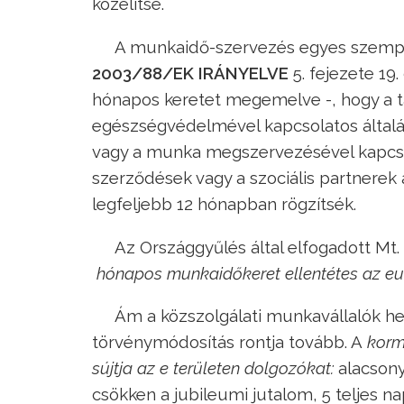
közelítse.
A munkaidő-szervezés egyes szempo
2003/88/EK IRÁNYELVE
5. fejezete 19
hónapos keretet megemelve -, hogy a t
egészségvédelmével kapcsolatos általán
vagy a munka megszervezésével kapcsol
szerződések vagy a szociális partnerek 
legfeljebb 12 hónapban rögzítsék.
Az Országgyűlés által elfogadott Mt.
hónapos munkaidőkeret ellentétes az eur
Ám a közszolgálati munkavállalók h
törvénymódosítás rontja tovább. A
kormá
sújtja az e területen dolgozókat:
alacsony
csökken a jubileumi jutalom, 5 teljes 