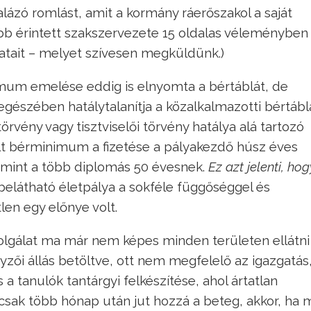
ázó romlást, amit a kormány ráerőszakol a saját
bb érintett szakszervezete 15 oldalas véleményben
aslatait – melyet szívesen megküldünk.)
imum emelése eddig is elnyomta a bértáblát, de
gészében hatálytalanítja a közalkalmazotti bértáblá
rvény vagy tisztviselői törvény hatálya alá tartozó
ált bérminimum a fizetése a pályakezdő húsz éves
mint a több diplomás 50 évesnek.
Ez azt jelenti, hog
 belátható életpálya a sokféle függőséggel és
len egy előnye volt.
szolgálat ma már nem képes minden területen ellátni
gyzői állás betöltve, ott nem megfelelő az igazgatás
 a tanulók tantárgyi felkészítése, ahol ártatlan
csak több hónap után jut hozzá a beteg, akkor, ha 