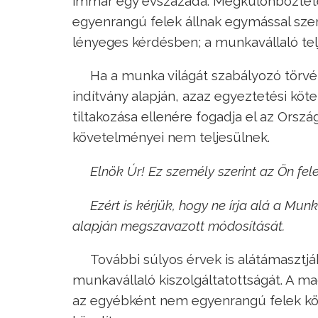
immár egy évszázada. Megkülönböztet
egyenrangú felek állnak egymással szem
lényeges kérdésben; a munkavállaló tel
Ha a munka világát szabályozó törvé
indítvány alapján, azaz egyeztetési kö
tiltakozása ellenére fogadja el az Ország
követelményei nem teljesülnek.
Elnök Úr! Ez személy szerint az Ön fele
Ezért is kérjük, hogy ne írja alá a M
alapján megszavazott módosítását.
További súlyos érvek is alátámasztjá
munkavállaló kiszolgáltatottságát. A ma
az egyébként nem egyenrangú felek köz