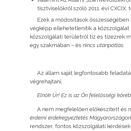
tisztviselőkről szóló 2011. évi CXCIX.
Ezek a módosítások összességében h
végképp ellehetetlenítik a közszolgála
közszolgálati területről tíz és tízezrek
egy szakmában – és
nincs utánpótlás.
Az állam saját legfontosabb feladatá
végrehajtani.
Elnök Úr! Ez is az Ön felelősségi köréb
A nem megfelelően előkészített és 
érdemi érdekegyeztetés Magyarországon
rendszer, fontos közszolgálati kérdések