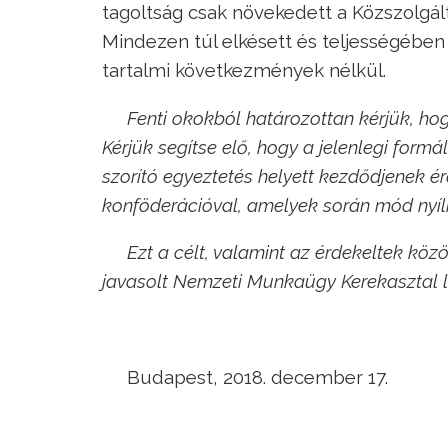
tagoltság csak növekedett a Közszolgál
Mindezen túl elkésett és teljességében
tartalmi következmények nélkül.
Fenti okokból h
atározottan kérjük, hog
Kérjük segítse elő, hogy a jelenlegi form
szorító egyeztetés helyett kezdődjenek é
konföderációval, amelyek során mód nyíli
Ezt a célt, valamint az érdekeltek köz
javasolt Nemzeti Munkaügy Kerekasztal 
Budapest, 2018. december 17.