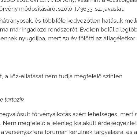
 törvény módosításáról szóló T/3633. sz. javaslat.
átrányosak, és többféle kedvezőtlen hatásuk mell
t ma már ingadozó rendszerét. Éveken belül a legtö
 mennek nyugdíjba, mert 50 év fölötti az átlagéletkor
t, a köz-ellátását nem tudja megfelelő szinten
e tartozik.
megvalósult törvényalkotás azért lehetséges, mert
.
Nem megfelelő a jelenleg kialakult érdekegyeztet
 a versenyszféra fórumán kerülnek tárgyalásra, és a