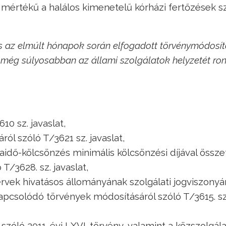
en mértékű a halálos kimenetelű kórházi fertőzések 
s az elmúlt hónapok során elfogadott törvénymódosí
 még súlyosabban az állami szolgálatok helyzetét ron
10 sz. javaslat,
ól szóló T/3621 sz. javaslat,
idő-kölcsönzés minimális kölcsönzési díjával össz
T/3628. sz. javaslat,
rvek hivatásos állományának szolgálati jogviszonyá
 kapcsolódó törvények módosításáról szóló T/3615. sz
zóló 2011. évi LXVI. törvény, valamint a közszolgála