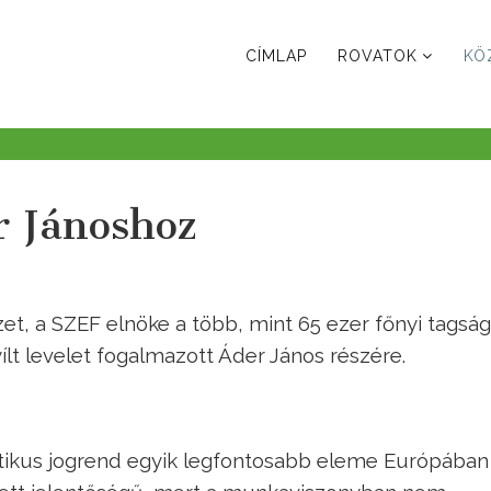
CÍMLAP
ROVATOK
KÖ
r Jánoshoz
t, a SZEF elnöke a több, mint 65 ezer főnyi tagság
 levelet fogalmazott Áder János részére.
kus jogrend egyik legfontosabb eleme Európában