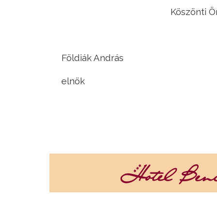
Köszönti Önt
Földiák András
elnök