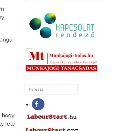
en
y.
hangú
, hogy
y felé