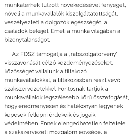
munkaterhek túlzott növekedésével fenyeget,
növeli a munkavállalók kiszolgáltatottságát,
veszélyezteti a dolgozók egészségét, a
családok békéjét. Emeli a munka világában a
bizonytalanságot.
Az FDSZ támogatja a „rabszolgatörvény”
visszavonását célzó kezdeményezéseket,
közösséget vállalunk a tiltakozó
munkavállalókkal, a tiltakozásban részt vevő
szakszervezetekkel. Fontosnak tartjuk a
munkavállalók legszélesebb körű összefogását,
hogy eredményesen és hatékonyan legyenek
képesek fellépni érdekeik és jogaik
védelmében. Ennek elengedhetetlen feltétele
a szakszervezeti mozgalom egysége, a