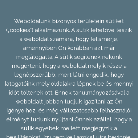
Weboldalunk bizonyos területein sütiket
(„cookies”) alkalmazunk. A sütik lehetővé teszik
a weboldal számára, hogy felismerje,
amennyiben Ön korábban azt már
meglátogatta. A sütik segítenek nekünk
megérteni, hogy a weboldal melyik része a
legnépszerűbb, mert látni engedik, hogy
látogatóink mely oldalakra lépnek be és mennyi
időt töltenek ott. Ennek tanulmányozásával a
weboldalt jobban tudjuk igazítani az Ön
igényeihez, és még változatosabb felhasználói
élményt tudunk nyújtani Önnek azáltal, hogy a
sütik egyebek mellett megjegyzik a
beállításokat, így nem kell azokat újra bevinnie,