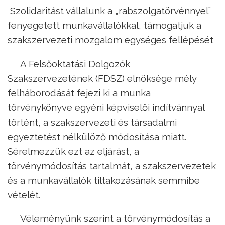
Szolidaritást vállalunk a „rabszolgatörvénnyel”
fenyegetett munkavállalókkal, támogatjuk a
szakszervezeti mozgalom egységes fellépését
A Felsőoktatási Dolgozók
Szakszervezetének (FDSZ) elnöksége mély
felháborodását fejezi ki a munka
törvénykönyve egyéni képviselői indítvánnyal
történt, a szakszervezeti és társadalmi
egyeztetést nélkülöző módosítása miatt.
Sérelmezzük ezt az eljárást, a
törvénymódosítás tartalmát, a szakszervezetek
és a munkavállalók tiltakozásának semmibe
vételét.
Véleményünk szerint a törvénymódosítás a