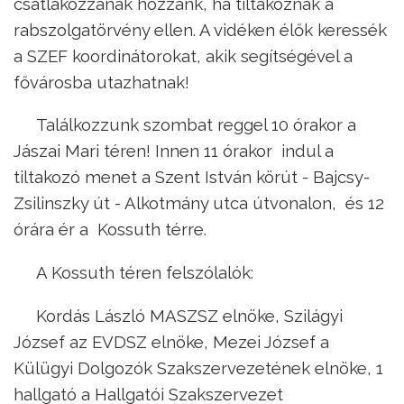
csatlakozzanak hozzánk, ha tiltakoznak a
rabszolgatörvény ellen. A vidéken élők keressék
a SZEF koordinátorokat, akik segítségével a
fővárosba utazhatnak!
Találkozzunk szombat reggel 10 órakor a
Jászai Mari téren! Innen 11 órakor indul a
tiltakozó menet a Szent István körút - Bajcsy-
Zsilinszky út - Alkotmány utca útvonalon, és 12
órára ér a Kossuth térre.
A Kossuth téren felszólalók:
Kordás László MASZSZ elnöke, Szilágyi
József az EVDSZ elnöke, Mezei József a
Külügyi Dolgozók Szakszervezetének elnöke, 1
hallgató a Hallgatói Szakszervezet