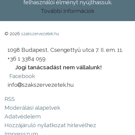
felhasználói élményt nyújthassuk.
További információk
© 2026
szakszervezetek.hu
1098 Budapest, Csengettyű utca 7. II. em. 11.
+36 1 3384 059
Jogi tanácsadást nem vállalunk!
Facebook
info
szakszervezetek.hu
RSS
Moderálási alapelvek
Adatvédelem
Hozzájáruló nyilatkozat hírlevélhez
Impresszum