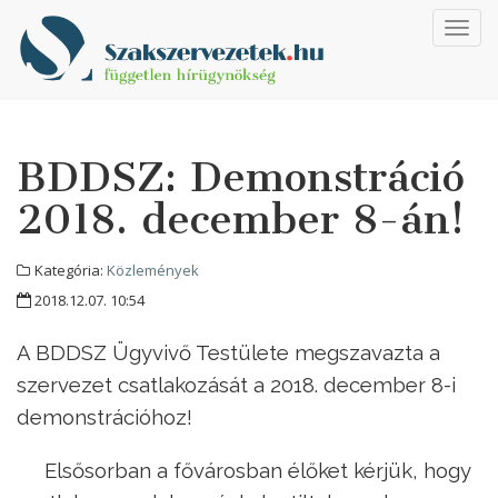
Toggl
navig
BDDSZ: Demonstráció
2018. december 8-án!
Kategória:
Közlemények
2018.12.07. 10:54
A BDDSZ Ügyvivő Testülete megszavazta a
szervezet csatlakozását a 2018. december 8-i
demonstrációhoz!
Elsősorban a fővárosban élőket kérjük, hogy