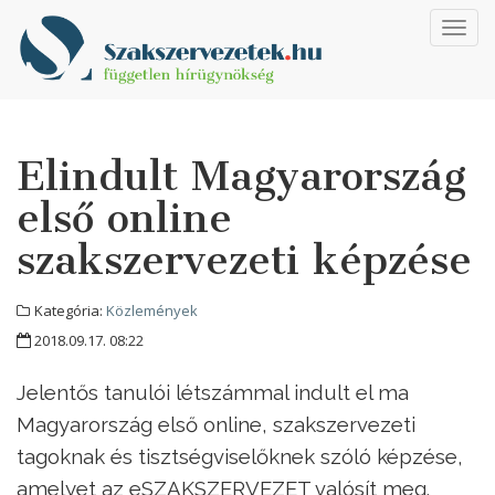
Toggl
navig
Elindult Magyarország
első online
szakszervezeti képzése
Kategória:
Közlemények
2018.09.17. 08:22
Jelentős tanulói létszámmal indult el ma
Magyarország első online, szakszervezeti
tagoknak és tisztségviselőknek szóló képzése,
amelyet az eSZAKSZERVEZET valósít meg.