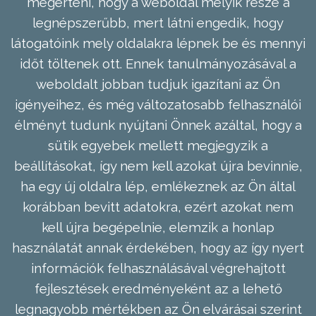
megérteni, hogy a weboldal melyik része a
legnépszerűbb, mert látni engedik, hogy
látogatóink mely oldalakra lépnek be és mennyi
időt töltenek ott. Ennek tanulmányozásával a
weboldalt jobban tudjuk igazítani az Ön
igényeihez, és még változatosabb felhasználói
élményt tudunk nyújtani Önnek azáltal, hogy a
sütik egyebek mellett megjegyzik a
beállításokat, így nem kell azokat újra bevinnie,
ha egy új oldalra lép, emlékeznek az Ön által
korábban bevitt adatokra, ezért azokat nem
kell újra begépelnie, elemzik a honlap
használatát annak érdekében, hogy az így nyert
információk felhasználásával végrehajtott
fejlesztések eredményeként az a lehető
legnagyobb mértékben az Ön elvárásai szerint