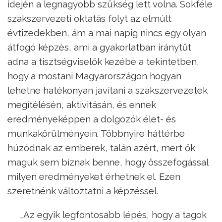
idején a legnagyobb szükség lett volna. Sokféle
szakszervezeti oktatás folyt az elmúlt
évtizedekben, ám a mai napig nincs egy olyan
átfogó képzés, ami a gyakorlatban iránytűt
adna a tisztségviselők kezébe a tekintetben,
hogy a mostani Magyarországon hogyan
lehetne hatékonyan javítani a szakszervezetek
megítélésén, aktivitásán, és ennek
eredményeképpen a dolgozók élet- és
munkakörülményein. Többnyire háttérbe
húzódnak az emberek, talán azért, mert ők
maguk sem bíznak benne, hogy összefogással
milyen eredményeket érhetnek el. Ezen
szeretnénk változtatni a képzéssel.
„Az egyik legfontosabb lépés, hogy a tagok