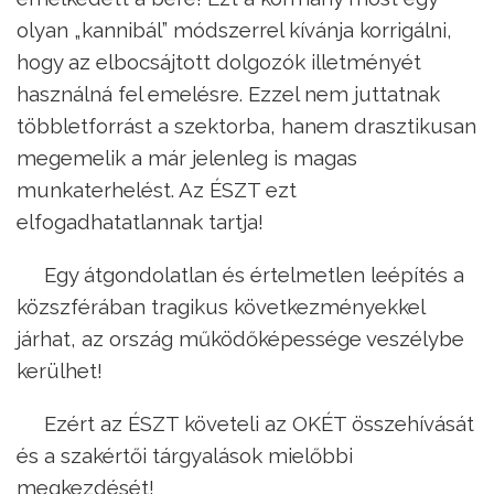
olyan „kannibál” módszerrel kívánja korrigálni,
hogy az elbocsájtott dolgozók illetményét
használná fel emelésre. Ezzel nem juttatnak
többletforrást a szektorba, hanem drasztikusan
megemelik a már jelenleg is magas
munkaterhelést. Az ÉSZT ezt
elfogadhatatlannak tartja!
Egy átgondolatlan és értelmetlen leépítés a
közszférában tragikus következményekkel
járhat, az ország működőképessége veszélybe
kerülhet!
Ezért az ÉSZT követeli az OKÉT összehívását
és a szakértői tárgyalások mielőbbi
megkezdését!