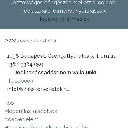
biztonságos böngészés mellett a legjobb
felhasználói élményt nyújthassuk.
További információk
© 2026
szakszervezetek.hu
1098 Budapest, Csengettyű utca 7. II. em. 11.
+36 1 3384 059
Jogi tanácsadást nem vállalunk!
Facebook
info
szakszervezetek.hu
RSS
Moderálási alapelvek
Adatvédelem
Hozzájáruló nyilatkozat hírlevélhez