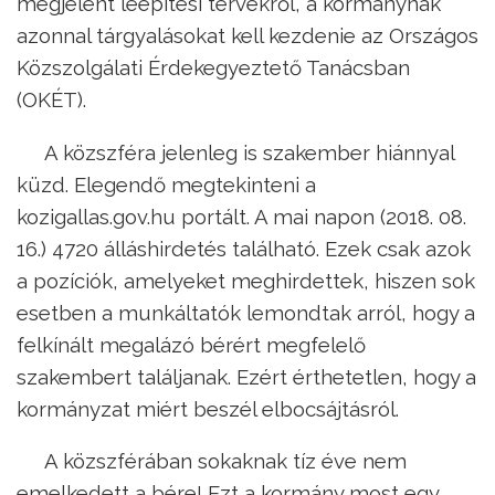
megjelent leépítési tervekről, a kormánynak
azonnal tárgyalásokat kell kezdenie az Országos
Közszolgálati Érdekegyeztető Tanácsban
(OKÉT).
A közszféra jelenleg is szakember hiánnyal
küzd. Elegendő megtekinteni a
kozigallas.gov.hu portált. A mai napon (2018. 08.
16.) 4720 álláshirdetés található. Ezek csak azok
a pozíciók, amelyeket meghirdettek, hiszen sok
esetben a munkáltatók lemondtak arról, hogy a
felkínált megalázó bérért megfelelő
szakembert találjanak. Ezért érthetetlen, hogy a
kormányzat miért beszél elbocsájtásról.
A közszférában sokaknak tíz éve nem
emelkedett a bére! Ezt a kormány most egy