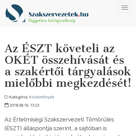
Toggl
navig
Az ÉSZT követeli az
OKÉT összehívását és
a szakértői tárgyalások
mielőbbi megkezdését!
Kategória:
Közlemények
2018.08.16. 13:23
Az Értelmiségi Szakszervezeti Tömörülés
(ÉSZT) álláspontja szerint, a sajtóban is