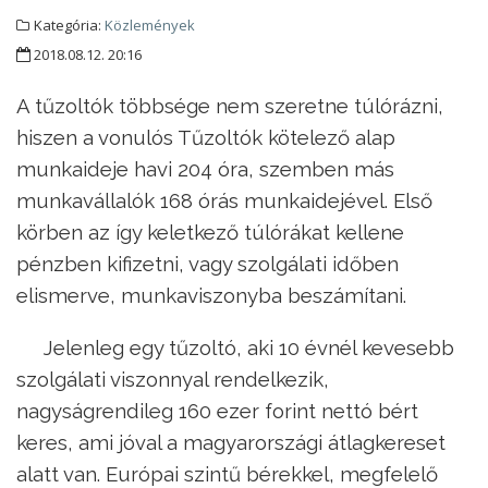
Kategória:
Közlemények
2018.08.12. 20:16
A tűzoltók többsége nem szeretne túlórázni,
hiszen a vonulós Tűzoltók kötelező alap
munkaideje havi 204 óra, szemben más
munkavállalók 168 órás munkaidejével. Első
körben az így keletkező túlórákat kellene
pénzben kifizetni, vagy szolgálati időben
elismerve, munkaviszonyba beszámítani.
Jelenleg egy tűzoltó, aki 10 évnél kevesebb
szolgálati viszonnyal rendelkezik,
nagyságrendileg 160 ezer forint nettó bért
keres, ami jóval a magyarországi átlagkereset
alatt van. Európai szintű bérekkel, megfelelő