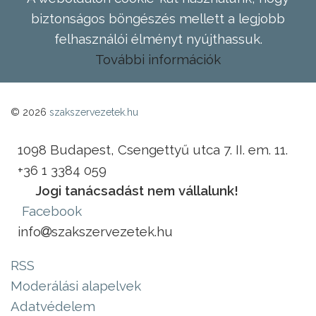
biztonságos böngészés mellett a legjobb
felhasználói élményt nyújthassuk.
További információk
© 2026
szakszervezetek.hu
1098 Budapest, Csengettyű utca 7. II. em. 11.
+36 1 3384 059
Jogi tanácsadást nem vállalunk!
Facebook
info
szakszervezetek.hu
RSS
Moderálási alapelvek
Adatvédelem