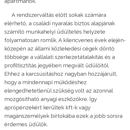
apartmanok.
A rendszerváltás előtt sokak számára
elérhető, a családi nyaralás biztos alapjának
számító munkahelyi üdültetés helyzete
folyamatosan romlik. A kilencvenes évek elején-
közepén az állami közlekedési cégek döntő
többsége a vállalati szerkezetátalakítás és a
profiltisztítás jegyében megvált üdülőitől.
Ehhez a karcsúsításhoz nagyban hozzájárult,
hogy a mindennapi működéshez
elengedhetetlenül szükség volt az azonnal
mozgósítható anyagi eszközökre. Így
aprópénzekért kerültek kft-k vagy
magánszemélyek birtokába ezek a jobb sorsra
érdemes üdülők.