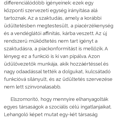
differenciálódóbb igényeinek: ezek egy
központi szervezeti egység irányítása alá
tartoznak. Az a szaktudás, amely a korábbi
üdültetésben megtestesült, a piacérzékenység
és a vendéglátói affinitás, kárba veszett. Az új
rendszerű működtetés nem tart igényt a
szaktudásra, a piackonformitást is mellőzik. A
lényeg: ez a funkció is ki van pipálva. Azon
üdülővezetők munkája, akik hozzáértéssel és
nagy odaadással tették a dolgukat, kulcsátadó
funkcióvá silányult, és az üdültetés szervezése
nem lett színvonalasabb.
Elszomorító, hogy mennyire elhanyagolták
egyes társaságok a szociális célú ingatlanjaikat.
Lehangoló képet mutat egy-két társaság