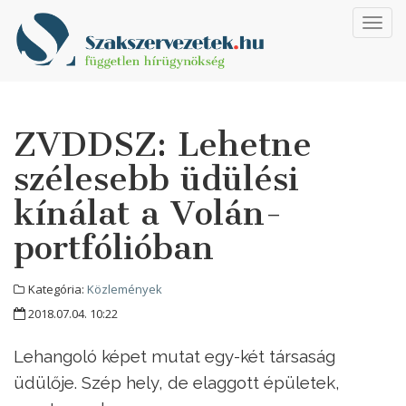
Toggl
navig
ZVDDSZ: Lehetne
szélesebb üdülési
kínálat a Volán-
portfólióban
Kategória:
Közlemények
2018.07.04. 10:22
Lehangoló képet mutat egy-két társaság
üdülője. Szép hely, de elaggott épületek,