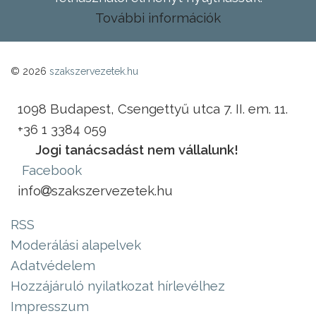
További információk
© 2026
szakszervezetek.hu
1098 Budapest, Csengettyű utca 7. II. em. 11.
+36 1 3384 059
Jogi tanácsadást nem vállalunk!
Facebook
info
szakszervezetek.hu
RSS
Moderálási alapelvek
Adatvédelem
Hozzájáruló nyilatkozat hírlevélhez
Impresszum