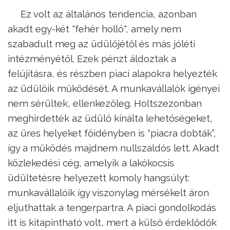
Ez volt az általános tendencia, azonban
akadt egy-két "fehér holló", amely nem
szabadult meg az üdülőjétől és más jóléti
intézményétől. Ezek pénzt áldoztak a
felújításra, és részben piaci alapokra helyezték
az üdülőik működését. A munkavállalók igényei
nem sérültek, ellenkezőleg. Holtszezonban
meghirdették az üdülő kínálta lehetőségeket,
az üres helyeket főidényben is "piacra dobták”,
így a működés majdnem nullszaldós lett. Akadt
közlekedési cég, amelyik a lakókocsis
üdültetésre helyezett komoly hangsúlyt:
munkavállalóik így viszonylag mérsékelt áron
eljuthattak a tengerpartra. A piaci gondolkodás
itt is kitapintható volt, mert a külső érdeklődők