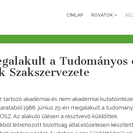
CÍMLAP
ROVATOK
KÖ
egalakult a Tudományos 
k Szakszervezete
 tartozó akadémiai és nem akadémiai kutatóintéze
aratából 1988. június 25-én megalakult a tudomán
OSZ. Az alakuló ülésen a résztvevő küldöttek
ből létrehozott bizottság által előzetesen készítet