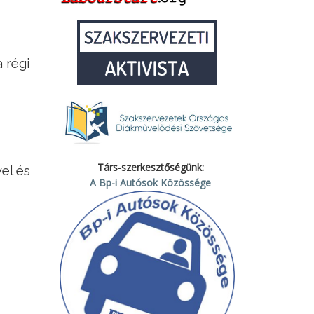
 régi
Társ-szerkesztőségünk:
el és
A Bp-i Autósok Közössége