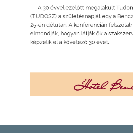
A 30 évvel ezelőtt megalakult Tudo
(TUDOSZ) a születésnapját egy a Benc
25-én délután. A konferencián felszólal
elmondják, hogyan látják ők a szaksze
képzelik el a követező 30 évet.