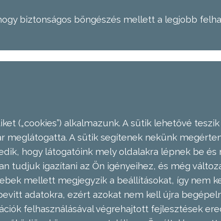
hogy biztonságos böngészés mellett a legjobb felh
ket („cookies”) alkalmazunk. A sütik lehetővé teszik
meglátogatta. A sütik segítenek nekünk megérteni
dik, hogy látogatóink mely oldalakra lépnek be és 
n tudjuk igazítani az Ön igényeihez, és még válto
ebek mellett megjegyzik a beállításokat, így nem kel
evitt adatokra, ezért azokat nem kell újra begépel
ációk felhasználásával végrehajtott fejlesztések 