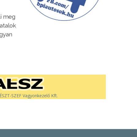
li meg
atalok
ogyan
SZT-SZEF Vagyonkezelő Kft.