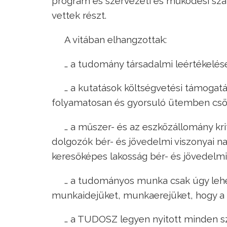
program és szervezeti és működési szab
vettek részt.
A vitában elhangzottak:
… a tudomány társadalmi leértékelé
… a kutatások költségvetési támogat
folyamatosan és gyorsuló ütemben csökk
… a műszer- és az eszközállomány kri
dolgozók bér- és jövedelmi viszonyai n
keresőképes lakosság bér- és jövedelmi
… a tudományos munka csak úgy lehe
munkaidejüket, munkaerejüket, hogy a
… a TUDOSZ legyen nyitott minden s