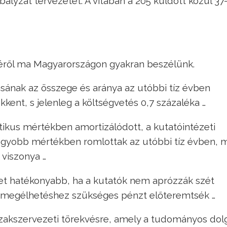
ályzat tervezetet. A vitában a 205 küldött közül 37
séről ma Magyarországon gyakran beszélünk.
ásának az összege és aránya az utóbbi tíz évben
ent, s jelenleg a költségvetés 0,7 százaléka …
tikus mértékben amortizálódott, a kutatóintézeti
agyobb mértékben romlottak az utóbbi tíz évben, m
 viszonya …
t hatékonyabb, ha a kutatók nem aprózzák szét
 megélhetéshez szükséges pénzt előteremtsék …
zakszervezeti törekvésre, amely a tudományos do