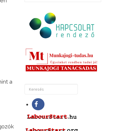
-en
int a
lgozók