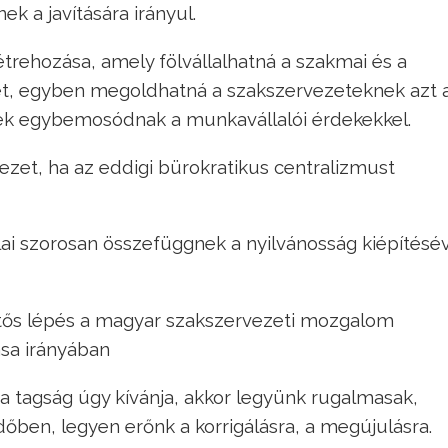
 a javítására irányul.
trehozása, amely fölvállalhatná a szakmai és a
ét, egyben megoldhatná a szakszervezeteknek azt a
ek egybemosódnak a munkavállalói érdekekkel.
ezet, ha az eddigi bürokratikus centralizmust
lai szorosan összefüggnek a nyilvánosság kiépítésév
lentős lépés a magyar szakszervezeti mozgalom
sa irányában
, a tagság úgy kívánja, akkor legyünk rugalmasak,
dőben, legyen erőnk a korrigálásra, a megújulásra.