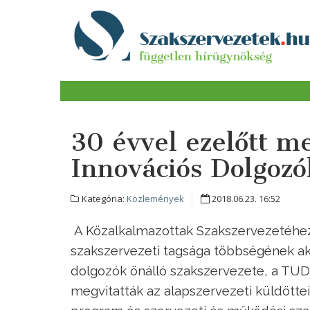
30 évvel ezelőtt m
Innovációs Dolgozó
Kategória:
Közlemények
2018.06.23. 16:52
A Közalkalmazottak Szakszervezetéhez
szakszervezeti tagsága többségének ak
dolgozók önálló szakszervezete, a TUD
megvitatták az alapszervezeti küldötteik