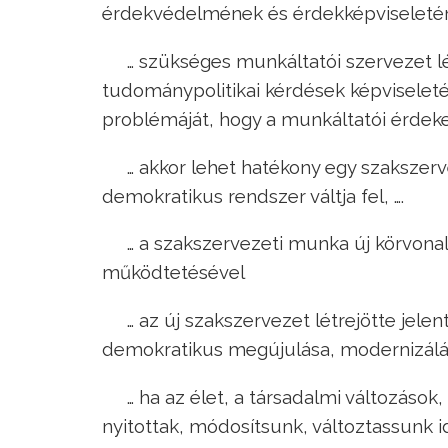
érdekvédelmének és érdekképviseletének
… szükséges munkáltatói szervezet lé
tudománypolitikai kérdések képviselet
problémáját, hogy a munkáltatói érdek
… akkor lehet hatékony egy szakszerv
demokratikus rendszer váltja fel, ….
… a szakszervezeti munka új körvona
működtetésével
… az új szakszervezet létrejötte je
demokratikus megújulása, modernizálá
… ha az élet, a társadalmi változások
nyitottak, módosítsunk, változtassunk i