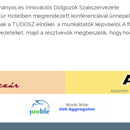
mányos és Innovációs Dolgozók Szakszervezete
zúr Hotelben megrendezett konferenciával ünnepe
nak a TUDOSZ elnökei, a munkáltatók képviselői. A fi
rvezeteket, majd a résztvevők megbeszélik, hogy h
Autonóm É