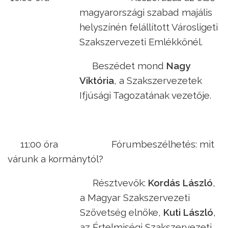
magyarországi szabad majális
helyszínén felállított Városligeti
Szakszervezeti Emlékkőnél.
Beszédet mond
Nagy
Viktória
, a Szakszervezetek
Ifjúsági Tagozatának vezetője.
11:00 óra
Fórumbeszélhetés: mit
várunk a kormánytól?
Résztvevők:
Kordás László
,
a Magyar Szakszervezeti
Szövetség elnöke,
Kuti László
,
az Értelmiségi Szakszervezeti