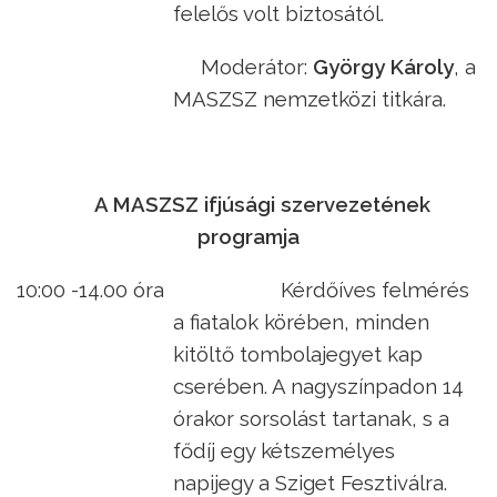
felelős volt biztosától.
Moderátor:
György Károly
, a
MASZSZ nemzetközi titkára.
A MASZSZ ifjúsági szervezetének
programja
10:00 -14.00 óra
K
érdőíves felmérés
a fiatalok körében, minden
kitöltő tombolajegyet kap
cserében. A nagyszínpadon 14
órakor sorsolást tartanak, s a
fődíj egy kétszemélyes
napijegy a Sziget Fesztiválra.