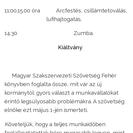
11:00.15.00 óra
Arcfestés, csillámtetoválás,
lufihajtogatás.
14.30
Zumba.
Kiáltvány
Magyar Szakszervezeti Szövetség Fehér
könyvben foglalta össze, mit vár az új
kormánytól: gyors választ a munkavállalókat
érintő legsúlyosabb problémákra. A szövetség
elnöke ezt május 1-jén ismerteti.
–
Követeljük, hogy a teljes munkaidőben
foglalkoztatottak bére magasabb legyen, mint