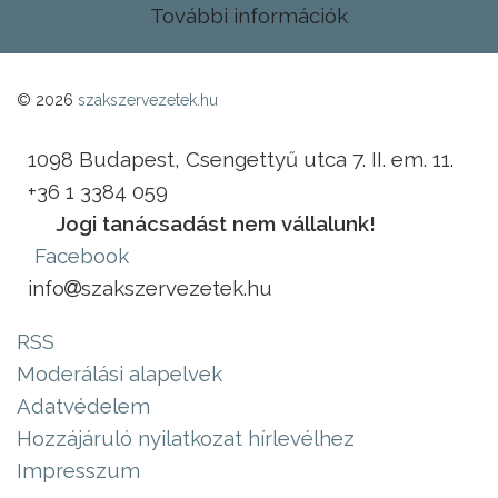
További információk
© 2026
szakszervezetek.hu
1098 Budapest, Csengettyű utca 7. II. em. 11.
+36 1 3384 059
Jogi tanácsadást nem vállalunk!
Facebook
info
szakszervezetek.hu
RSS
Moderálási alapelvek
Adatvédelem
Hozzájáruló nyilatkozat hírlevélhez
Impresszum