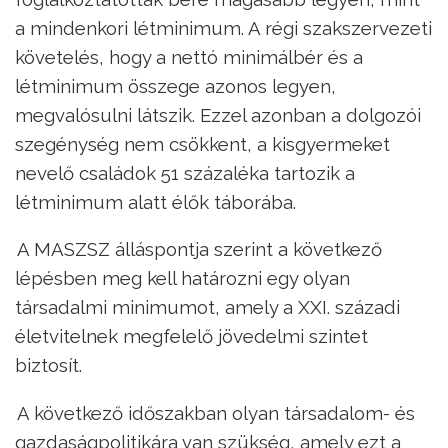
a mindenkori létminimum. A régi szakszervezeti
követelés, hogy a nettó minimálbér és a
létminimum összege azonos legyen,
megvalósulni látszik. Ezzel azonban a dolgozói
szegénység nem csökkent, a kisgyermeket
nevelő családok 51 százaléka tartozik a
létminimum alatt élők táborába.
–
A MASZSZ álláspontja szerint a következő
lépésben meg kell határozni egy olyan
társadalmi minimumot, amely a XXI. századi
életvitelnek megfelelő jövedelmi szintet
biztosít.
–
A következő időszakban olyan társadalom- és
gazdaságpolitikára van szükség, amely ezt a