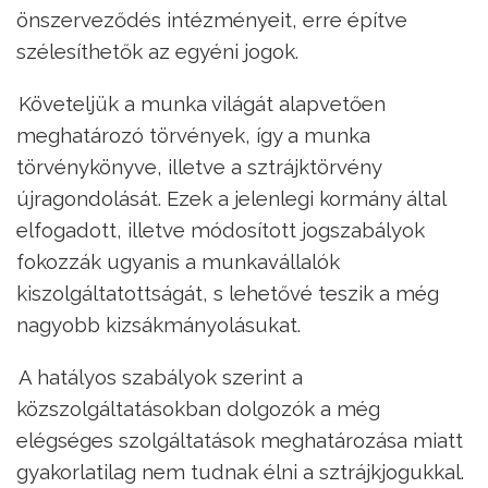
önszerveződés intézményeit, erre építve
szélesíthetők az egyéni jogok.
–
Követeljük a munka világát alapvetően
meghatározó törvények, így
a munka
törvénykönyve, illetve a sztrájktörvény
újragondolását. Ezek a jelenlegi kormány által
elfogadott, illetve módosított jogszabályok
fokozzák ugyanis a munkavállalók
kiszolgáltatottságát, s lehetővé teszik a még
nagyobb kizsákmányolásukat.
–
A hatályos szabályok szerint a
közszolgáltatásokban dolgozók a még
elégséges szolgáltatások meghatározása miatt
gyakorlatilag nem tudnak élni a sztrájkjogukkal.