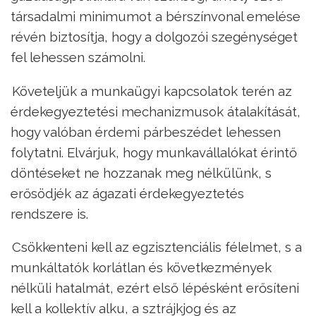
társadalmi minimumot a bérszínvonal emelése
révén biztosítja, hogy a dolgozói szegénységet
fel lehessen számolni.
–
Követeljük a munkaügyi kapcsolatok terén az
érdekegyeztetési mechanizmusok átalakítását,
hogy valóban érdemi párbeszédet lehessen
folytatni. Elvárjuk, hogy munkavállalókat érintő
döntéseket ne hozzanak meg nélkülünk, s
erősödjék az ágazati érdekegyeztetés
rendszere is.
–
Csökkenteni kell az egzisztenciális félelmet, s a
munkáltatók korlátlan és következmények
nélküli hatalmát, ezért első lépésként erősíteni
kell a kollektív alku, a sztrájkjog és az