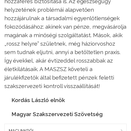
hozzáférés biztosítása is. Az egészségügy
helyzetének problémái alapvetően
hozzájárulnak a társadalmi egyenlőtlenségek
fokozódásához: akinek van pénze, megvásárolja
magának a minőségi szolgáltatást. Mások, akik
„rossz helyre” születnek, még háziorvoshoz
sem tudnak eljutni, annyi a betöltetlen praxis.
Így évekkel, akár évtizeddel rosszabbak az
életkilátásaik. A MASZSZ követeli a
járulékfizetők által befizetett pénzek feletti
szakszervezeti kontroll visszaállítását!
Kordás László elnök
Magyar Szakszervezeti Szövetség