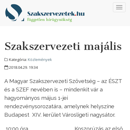
Toggl
navig
Szakszervezeti majális
Kategória:
Közlemények
2018.04.29. 19:34
A Magyar Szakszervezeti Szövetség – az ÉSZT
és a SZEF nevében is – mindenkit vár a
hagyományos május 1-jei
rendezvénysorozatára, amelynek helyszíne
Budapest XIV. kerület Városligeti nagysátor.
10:00 óra
Koszorúzás az első