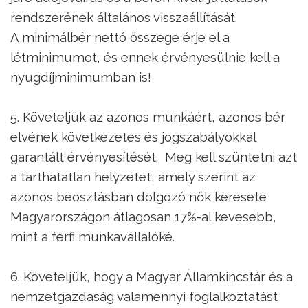
rendszerének általános visszaállítását.
A minimálbér nettó összege érje el a
létminimumot, és ennek érvényesülnie kell a
nyugdíjminimumban is!
5. Követeljük az azonos munkáért, azonos bér
elvének következetes és jogszabályokkal
garantált érvényesítését. Meg kell szüntetni azt
a tarthatatlan helyzetet, amely szerint az
azonos beosztásban dolgozó nők keresete
Magyarországon átlagosan 17%-al kevesebb,
mint a férfi munkavállalóké.
6. Követeljük, hogy a Magyar Államkincstár és a
nemzetgazdaság valamennyi foglalkoztatást