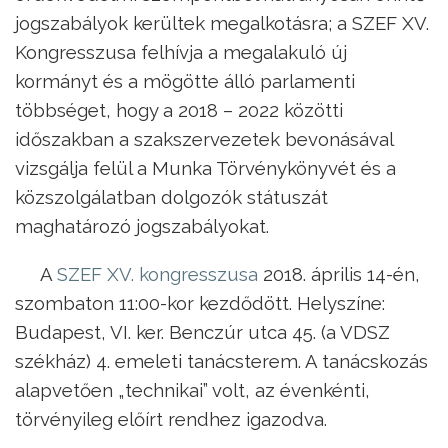
jogszabályok kerültek megalkotásra; a SZEF XV.
Kongresszusa felhívja a megalakuló új
kormányt és a mögötte álló parlamenti
többséget, hogy a 2018 – 2022 közötti
időszakban a szakszervezetek bevonásával
vizsgálja felül a Munka Törvénykönyvét és a
közszolgálatban dolgozók státuszát
maghatározó jogszabályokat.
A
SZEF XV. kongresszusa
2018. április 14-én,
szombaton 11:00-kor kezdődött. Helyszíne:
Budapest, VI. ker. Benczúr utca 45. (a VDSZ
székház) 4. emeleti tanácsterem. A tanácskozás
alapvetően „technikai” volt, az évenkénti,
törvényileg előírt rendhez igazodva.