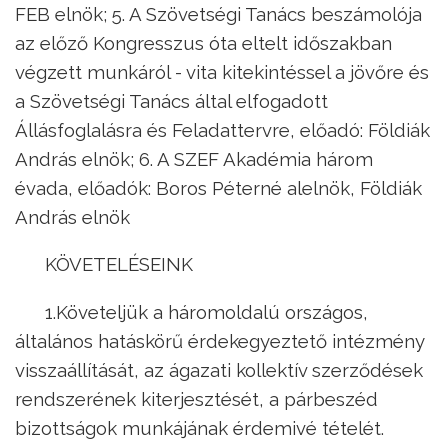
FEB elnök; 5. A Szövetségi Tanács beszámolója
az előző Kongresszus óta eltelt időszakban
végzett munkáról - vita kitekintéssel a jövőre és
a Szövetségi Tanács által elfogadott
Állásfoglalásra és Feladattervre, előadó: Földiák
András elnök; 6. A SZEF Akadémia három
évada, előadók: Boros Péterné alelnök, Földiák
András elnök
KÖVETELÉSEINK
1.Követeljük a háromoldalú országos,
általános hatáskörű érdekegyeztető intézmény
visszaállítását, az ágazati kollektív szerződések
rendszerének kiterjesztését, a párbeszéd
bizottságok munkájának érdemivé tételét.