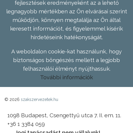
fejlesztések eredményeként az a lehető
legnagyobb mértékben az Ön elvárásai szerint
működjön, könnyen megtalálja az Ön által
keresett információt, és figyelemmel kísérik
hirdetéseink hatékonyságát.
A weboldalon cookie-kat használunk, hogy
biztonságos böngészés mellett a legjobb
felhasználói élményt nyújthassuk.
További információk
© 2026
szakszervezetek.hu
1098 Budapest, Csengettyű utca 7. II. em. 11.
+36 1 3384 059
Jogi tanácsadást nem vállalunk!