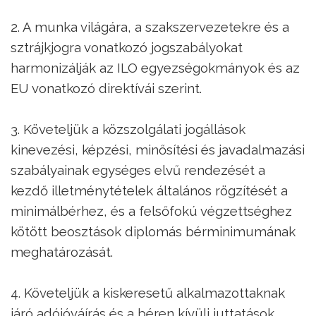
2. A munka világára, a szakszervezetekre és a
sztrájkjogra vonatkozó jogszabályokat
harmonizálják az ILO egyezségokmányok és az
EU vonatkozó direktívái szerint.
3. Követeljük a közszolgálati jogállások
kinevezési, képzési, minősítési és javadalmazási
szabályainak egységes elvű rendezését a
kezdő illetménytételek általános rögzítését a
minimálbérhez, és a felsőfokú végzettséghez
kötött beosztások diplomás bérminimumának
meghatározását.
4. Követeljük a kiskeresetű alkalmazottaknak
járó adójóváírás és a béren kívüli juttatások