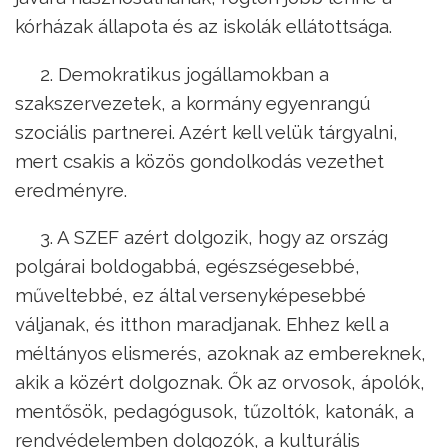
kórházak állapota és az iskolák ellátottsága.
2. Demokratikus jogállamokban a
szakszervezetek, a kormány egyenrangú
szociális partnerei. Azért kell velük tárgyalni,
mert csakis a közös gondolkodás vezethet
eredményre.
3. A SZEF azért dolgozik, hogy az ország
polgárai boldogabbá, egészségesebbé,
műveltebbé, ez által versenyképesebbé
váljanak, és itthon maradjanak. Ehhez kell a
méltányos elismerés, azoknak az embereknek,
akik a közért dolgoznak. Ők az orvosok, ápolók,
mentősök, pedagógusok, tűzoltók, katonák, a
rendvédelemben dolgozók, a kulturális