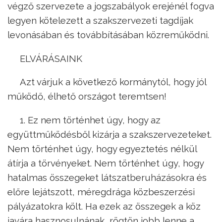
végző szervezete a jogszabályok erejénél fogva
legyen kötelezett a szakszervezeti tagdíjak
levonásában és továbbításában közreműködni.
ELVÁRÁSAINK
Azt várjuk a következő kormánytól, hogy jól
működő, élhető országot teremtsen!
1. Ez nem történhet úgy, hogy az
együttműködésből kizárja a szakszervezeteket.
Nem történhet úgy, hogy egyeztetés nélkül
átírja a törvényeket. Nem történhet úgy, hogy
hatalmas összegeket látszatberuházásokra és
előre lejátszott, méregdrága közbeszerzési
pályázatokra költ. Ha ezek az összegek a köz
javára hasznosulnának, rögtön jobb lenne a