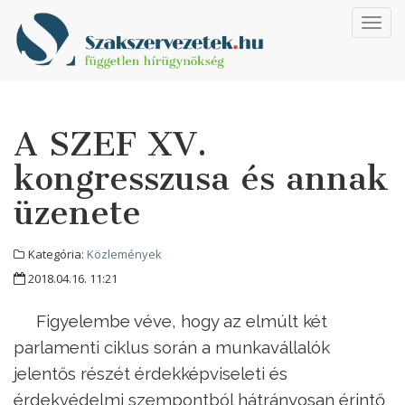
Toggl
navig
A SZEF XV.
kongresszusa és annak
üzenete
Kategória:
Közlemények
2018.04.16. 11:21
Figyelembe véve, hogy az elmúlt két
parlamenti ciklus során a munkavállalók
jelentős részét érdekképviseleti és
érdekvédelmi szempontból hátrányosan érintő