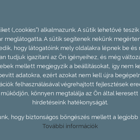
ket („cookies”) alkalmazunk. A sütik lehetővé teszik
meglátogatta. A sütik segítenek nekünk megérteni
dik, hogy látogatóink mely oldalakra lépnek be és 
n tudjuk igazítani az Ön igényeihez, és még válto
ebek mellett megjegyzik a beállításokat, így nem kel
evitt adatokra, ezért azokat nem kell újra begépel
ációk felhasználásával végrehajtott fejlesztések 
működjön, könnyen megtalálja az Ön által keresett 
hirdetéseink hatékonyságát.
nk, hogy biztonságos böngészés mellett a legjobb 
További információk