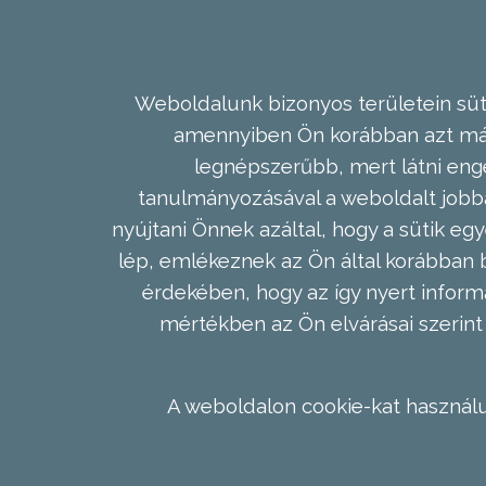
Weboldalunk bizonyos területein süti
amennyiben Ön korábban azt már 
legnépszerűbb, mert látni enge
tanulmányozásával a weboldalt jobba
nyújtani Önnek azáltal, hogy a sütik egy
lép, emlékeznek az Ön által korábban b
érdekében, hogy az így nyert inform
mértékben az Ön elvárásai szerint 
A weboldalon cookie-kat használu