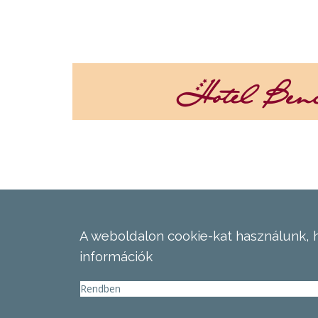
A weboldalon cookie-kat használunk, 
információk
Rendben