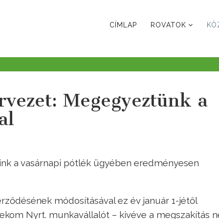
CÍMLAP
ROVATOK
KÖ
ervezet: Megegyeztünk a
al
ink a vasárnapi pótlék ügyében eredményesen
erződésének módosításával ez év január 1-jétől
om Nyrt. munkavállalót – kivéve a megszakítás né