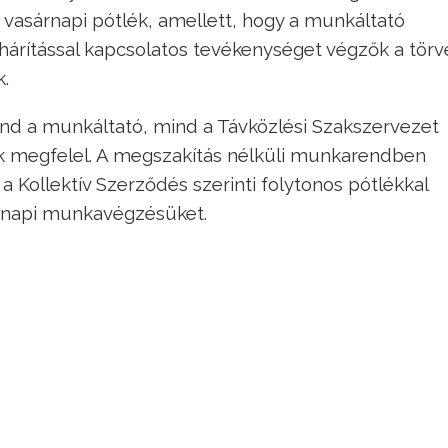
vasárnapi pótlék, amellett, hogy a munkáltató
elhárítással kapcsolatos tevékenységet végzők a törv
k.
nd a munkáltató, mind a Távközlési Szakszervezet
ek megfelel. A megszakítás nélküli munkarendben
a Kollektív Szerződés szerinti folytonos pótlékkal
sárnapi munkavégzésüket.