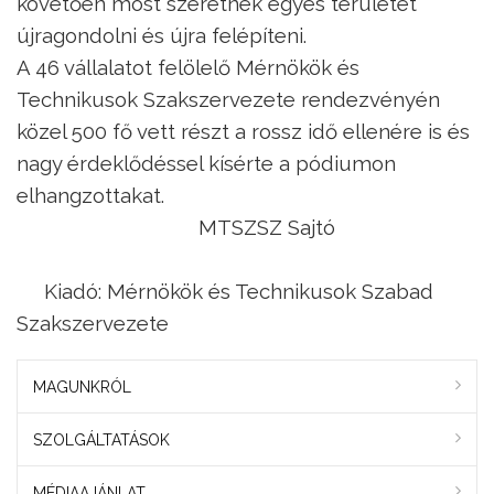
követően most szeretnék egyes területét
újragondolni és újra felépíteni.
A 46 vállalatot felölelő Mérnökök és
Technikusok Szakszervezete rendezvényén
közel 500 fő vett részt a rossz idő ellenére is és
nagy érdeklődéssel kísérte a pódiumon
elhangzottakat.
MTSZSZ Sajtó
Kiadó: Mérnökök és Technikusok Szabad
Szakszervezete
MAGUNKRÓL
SZOLGÁLTATÁSOK
MÉDIAAJÁNLAT