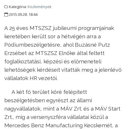
Kategória:
Közlemények
2015.09.28. 18:44
A 25 éves MTSZSZ jubileumi programjainak
keretében került sor a hétvégén arra a
Pódiumbeszélgetésre, ahol Buzásné Putz
Erzsébet az MTSZSZ Elnöke által feltett
foglalkoztatási, képzési és előmeneteli
lehetőségek kérdéseit vitatták meg a jelenlévő
vállalatok HR vezetői.
A két fő terület köré felépített
beszélgetésben egyrészt az állami
nagyvállalatok, mint a MÁV Zrt. és a MÁV Start
Zrt., míg a versenyszféra vállalatai közül a
Mercedes Benz Manufacturing Kecskemét, a