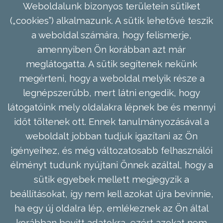
Weboldalunk bizonyos területein sütiket
(„cookies”) alkalmazunk. A sütik lehetővé teszik
a weboldal számára, hogy felismerje,
amennyiben Ön korábban azt már
meglátogatta. A sütik segítenek nekünk
megérteni, hogy a weboldal melyik része a
legnépszerűbb, mert látni engedik, hogy
látogatóink mely oldalakra lépnek be és mennyi
időt töltenek ott. Ennek tanulmányozásával a
weboldalt jobban tudjuk igazítani az Ön
igényeihez, és még változatosabb felhasználói
élményt tudunk nyújtani Önnek azáltal, hogy a
sütik egyebek mellett megjegyzik a
beállításokat, így nem kell azokat újra bevinnie,
ha egy új oldalra lép, emlékeznek az Ön által
korábban bevitt adatokra, ezért azokat nem