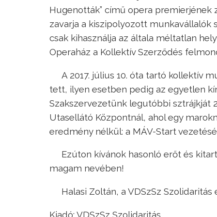
Hugenották” című opera premierjének z
zavarja a kiszipolyozott munkavállalók
csak kihasználja az általa méltatlan he
Operaház a Kollektív Szerződés felmon
A 2017. július 10. óta tartó kollektí
tett, ilyen esetben pedig az egyetlen kí
Szakszervezetünk legutóbbi sztrájkját 
Utasellátó Központnál, ahol egy marok
eredmény nélkül: a MÁV-Start vezetésév
Ezúton kívánok hasonló erőt és kitar
magam nevében!
Halasi Zoltán, a VDSzSz Szolidaritás 
Kiadó: VDSzSz Szolidaritás