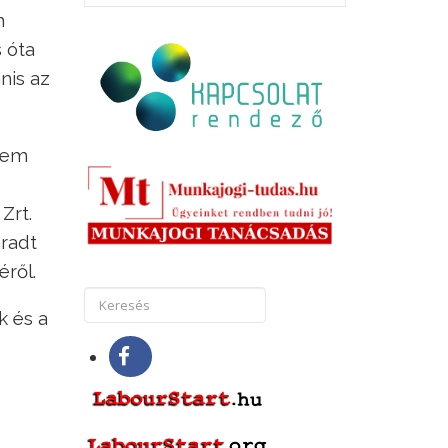
m
 óta
nis az
 nem
Zrt.
aradt
ről.
k és a