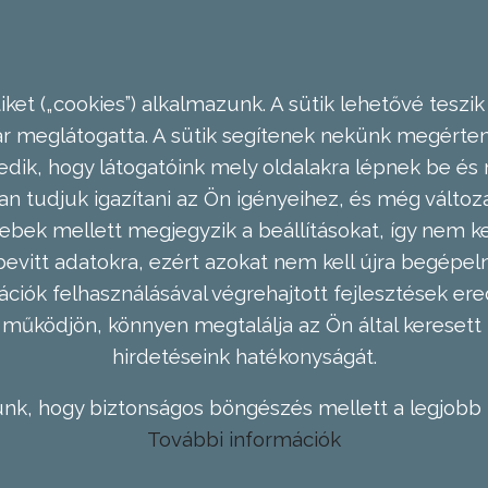
ket („cookies”) alkalmazunk. A sütik lehetővé teszik
meglátogatta. A sütik segítenek nekünk megérteni
dik, hogy látogatóink mely oldalakra lépnek be és 
n tudjuk igazítani az Ön igényeihez, és még válto
ebek mellett megjegyzik a beállításokat, így nem kel
evitt adatokra, ezért azokat nem kell újra begépel
ációk felhasználásával végrehajtott fejlesztések 
működjön, könnyen megtalálja az Ön által keresett 
hirdetéseink hatékonyságát.
nk, hogy biztonságos böngészés mellett a legjobb 
További információk