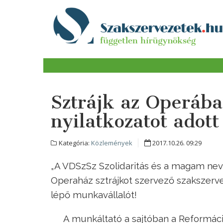
Sztrájk az Operában
nyilatkozatot adott
Kategória:
Közlemények
2017.10.26. 09:29
„A VDSzSz Szolidaritás és a magam ne
Operaház sztrájkot szervező szakszervez
lépő munkavállalót!
A munkáltató a sajtóban a Reformáció