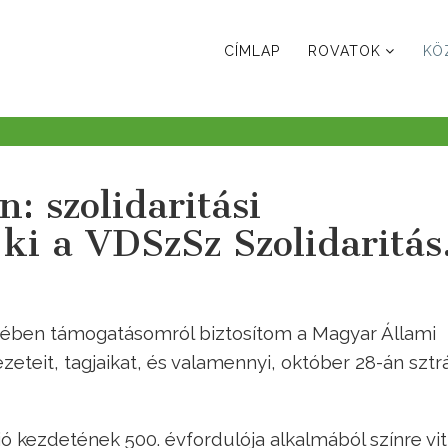
CÍMLAP
ROVATOK
KÖ
: szolidaritási
 ki a VDSzSz Szolidaritás
vében támogatásomról biztosítom a Magyar Állami
eteit, tagjaikat, és valamennyi, október 28-án sztr
 kezdetének 500. évfordulója alkalmából színre vit