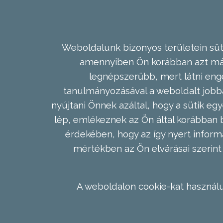
Weboldalunk bizonyos területein süti
amennyiben Ön korábban azt már 
legnépszerűbb, mert látni enge
tanulmányozásával a weboldalt jobba
nyújtani Önnek azáltal, hogy a sütik egy
lép, emlékeznek az Ön által korábban b
érdekében, hogy az így nyert inform
mértékben az Ön elvárásai szerint 
A weboldalon cookie-kat használu