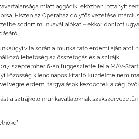
avartalansága miatt aggódik, eközben jottányit se
 sorsa. Hiszen az Operaház dölyfös vezetése március
lyzetbe sodort munkavállalókat – ekkor döntött ugya
dásáról.
v munkaügyi vita során a munkáltató érdemi ajánlatot
nálkozó lehetőség az összefogás és a sztrájk.
2017. szeptember 6-án függesztette fel a MÁV-Start 
nyi közösség kilenc napos kitartó küzdelme nem m
el végre érdemi tárgyalások kezdődtek a cég jövőjé
tást a sztrájkoló munkavállalóknak szakszervezetün
elnöke”