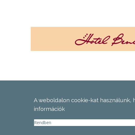
A weboldalon cookie-kat használunk, 
információk
Rendben