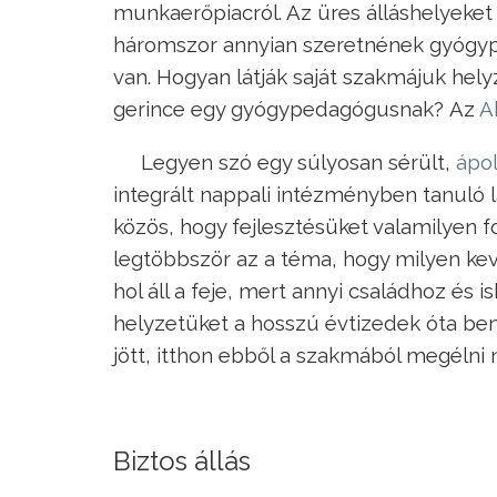
munkaerőpiacról. Az üres álláshelyeket
háromszor annyian szeretnének gyógype
van. Hogyan látják saját szakmájuk hel
gerince egy gyógypedagógusnak? Az
A
Legyen szó egy súlyosan sérült,
ápol
integrált nappali intézményben tanuló l
közös, hogy fejlesztésüket valamilyen 
legtöbbször az a téma, hogy milyen kev
hol áll a feje, mert annyi családhoz és is
helyzetüket a hosszú évtizedek óta benn
jött, itthon ebből a szakmából megélni
Biztos állás