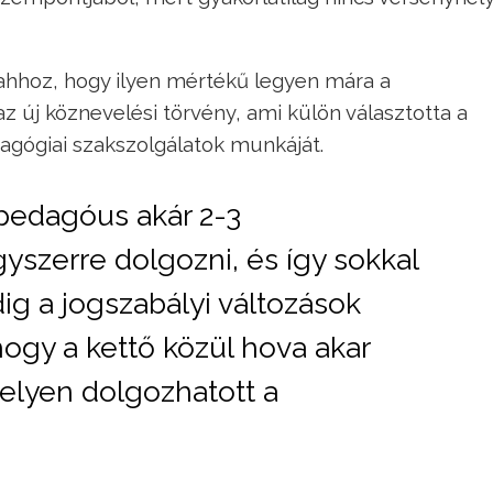
 ahhoz, hogy ilyen mértékű legyen mára a
z új köznevelési törvény, ami külön választotta a
agógiai szakszolgálatok munkáját.
pedagóus akár 2-3
yszerre dolgozni, és így sokkal
dig a jogszabályi változások
 hogy a kettő közül hova akar
helyen dolgozhatott a