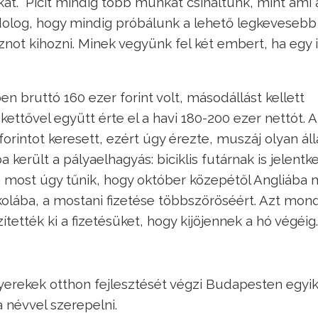
kat. “Picit mindig több munkát csináltunk, mint ami 
 dolog, hogy mindig próbálunk a lehető legkevesebb
not kihozni. Minek vegyünk fel két embert, ha egy 
 bruttó 160 ezer forint volt, másodállást kellett
 kettővel együtt érte el a havi 180-200 ezer nettót. A
rintot keresett, ezért úgy érezte, muszáj olyan áll
 került a pályaelhagyás: biciklis futárnak is jelentk
de most úgy tűnik, hogy október közepétől Angliába
olába, a mostani fizetése többszöröséért. Azt mond
ítették ki a fizetésüket, hogy kijöjennek a hó végéig.
erekek otthon fejlesztését végzi Budapesten egyi
a névvel szerepelni.