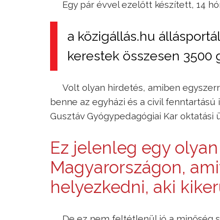
Egy pár évvel ezelőtt készített, 14 
a közigállás.hu állásport
kerestek összesen 3500
Volt olyan hirdetés, amiben egyszerre
benne az egyházi és a civil fenntartású
Gusztáv Gyógypedagógiai Kar oktatási ü
Ez jelenleg egy olya
Magyarországon, amiv
helyezkedni, aki kike
De ez nem feltétlenül jó a minőség 