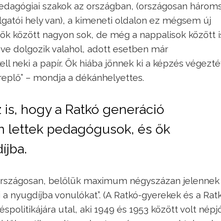
pedagógiai szakok az országban, (országosan három
lgatói hely van), a kimeneti oldalon ez mégsem új
ök között nagyon sok, de még a nappalisok között i
eve dolgozik valahol, adott esetben már
 neki a papír. Ők hiába jönnek ki a képzés végezté
replő” – mondja a dékánhelyettes.
z is, hogy a Ratkó generáció
n lettek pedagógusok, és ők
íjba.
 országosan, belőlük maximum négyszázan jelenne
a nyugdíjba vonulókat”. (A Ratkó-gyerekek és a Rat
litikájára utal, aki 1949 és 1953 között volt népjó