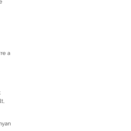
e
rre a
k
t,
ányan