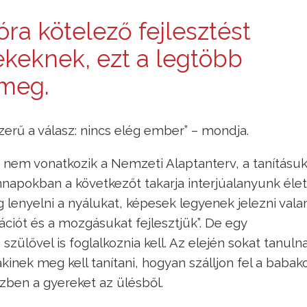
óra kötelező fejlesztést
ekeknek, ezt a legtöbb
meg.
erű a válasz: nincs elég ember” – mondja.
, nem vonatkozik a Nemzeti Alaptanterv, a tanításu
ennapokban a következőt takarja interjúalanyunk éle
lenyelni a nyálukat, képesek legyenek jelezni vala
ciót és a mozgásukat fejlesztjük”. De egy
ülővel is foglalkoznia kell. Az elején sokat tanuln
akinek meg kell tanítani, hogyan szálljon fel a babak
özben a gyereket az ülésből.