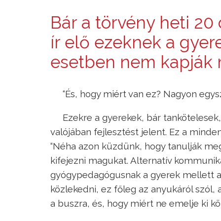
Bár a törvény heti 20 
ír elő ezeknek a gyer
esetben nem kapják 
“És, hogy miért van ez? Nagyon egysz
Ezekre a gyerekek, bár tankötelesek
valójában fejlesztést jelent. Ez a mind
“Néha azon küzdünk, hogy tanulják meg 
kifejezni magukat. Alternatív kommuniká
gyógypedagógusnak a gyerek mellett a sz
közlekedni, ez főleg az anyukáról szól, 
a buszra, és, hogy miért ne emelje ki k