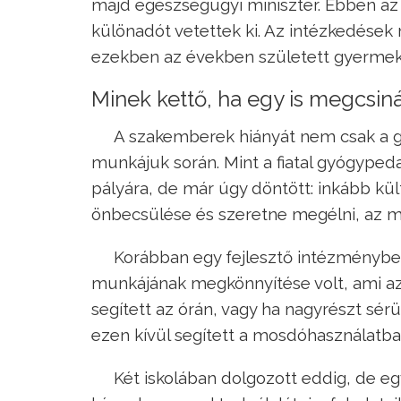
majd egészségügyi miniszter. Ebben az 
különadót vetettek ki. Az intézkedések
ezekben az években született gyermek
Minek kettő, ha egy is megcsiná
A szakemberek hiányát nem csak a 
munkájuk során. Mint a fiatal gyógypedag
pályára, de már úgy döntött: inkább kül
önbecsülése és szeretne megélni, az m
Korábban egy fejlesztő intézménybe
munkájának megkönnyítése volt, ami azt
segített az órán, vagy ha nagyrészt sérül
ezen kívül segített a mosdóhasználatban
Két iskolában dolgozott eddig, de e