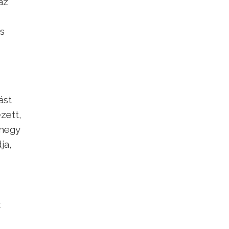
az
is
ást
ezett,
 megy
ja,
k