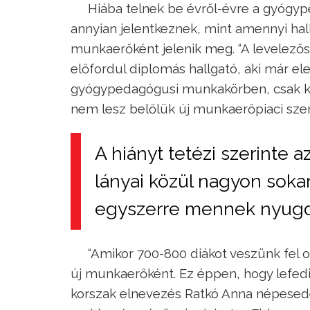
Hiába telnek be évről-évre a gyógy
annyian jelentkeznek, mint amennyi hal
munkaerőként jelenik meg. “A levelezős
előfordul diplomás hallgató, aki már el
gyógypedagógusi munkakörben, csak kell
nem lesz belőlük új munkaerőpiaci sze
A hiányt tetézi szerinte a
lányai közül nagyon soka
egyszerre mennek nyugd
“Amikor 700-800 diákot veszünk fel
új munkaerőként. Ez éppen, hogy lefedi 
korszak elnevezés Ratkó Anna népesedéspo