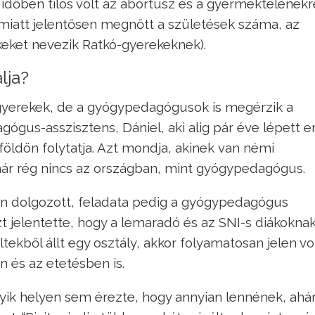
időben tilos volt az abortusz és a gyermektelenekr
 miatt jelentősen megnőtt a születések száma, az
eket nevezik Ratkó-gyerekeknek).
lja?
gyerekek, de a gyógypedagógusok is megérzik a
ógus-asszisztens, Dániel, aki alig pár éve lépett e
földön folytatja. Azt mondja, akinek van némi
ár rég nincs az országban, mint gyógypedagógus.
n dolgozott, feladata pedig a gyógypedagógus
 jelentette, hogy a lemaradó és az SNI-s diákokna
tekből állt egy osztály, akkor folyamatosan jelen vol
 és az etetésben is.
gyik helyen sem érezte, hogy annyian lennének, ah