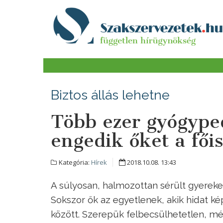
Biztos állás lehetne
Több ezer gyógype
engedik őket a fői
Kategória:
Hírek
2018.10.08. 13:43
A súlyosan, halmozottan sérült gyerek
Sokszor ők az egyetlenek, akik hidat k
között. Szerepük felbecsülhetetlen, m