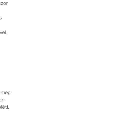
szor
s
vel,
k meg
kó-
léti,