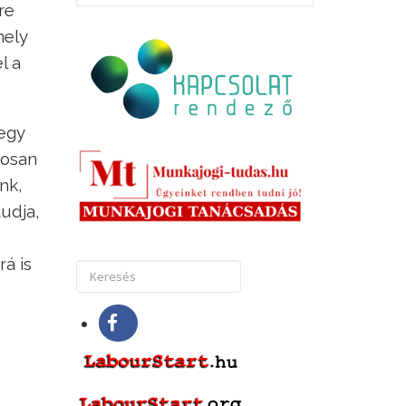
re
hely
l a
egy
tosan
nk,
udja,
á is