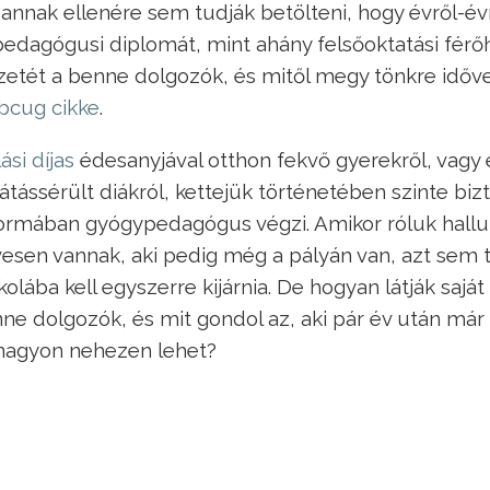
 annak ellenére sem tudják betölteni, hogy évről-év
dagógusi diplomát, mint ahány felsőoktatási férő
yzetét a benne dolgozók, és mitől megy tönkre időve
bcug cikke
.
ási díjas
édesanyjával otthon fekvő gyerekről, vagy 
átássérült diákról, kettejük történetében szinte biz
formában gyógypedagógus végzi. Amikor róluk hallu
esen vannak, aki pedig még a pályán van, azt sem t
kolába kell egyszerre kijárnia. De hogyan látják saját
e dolgozók, és mit gondol az, aki pár év után már r
 nagyon nehezen lehet?