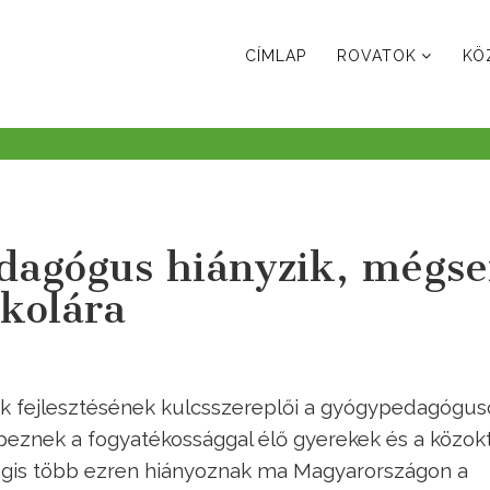
CÍMLAP
ROVATOK
KÖ
dagógus hiányzik, mégs
skolára
ek fejlesztésének kulcsszereplői a gyógypedagógus
épeznek a fogyatékossággal élő gyerekek és a közok
égis több ezren hiányoznak ma Magyarországon a