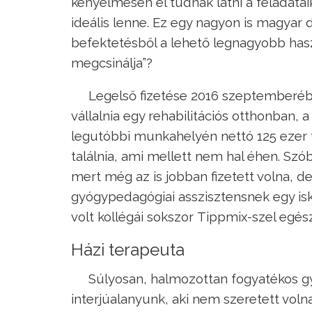
kényelmesen el tudnák látni a feladatai
ideális lenne. Ez egy nagyon is magyar
befektetésből a lehető legnagyobb hasz
megcsinálja”?
Legelső fizetése 2016 szeptemberében
vállalnia egy rehabilitációs otthonban, a
legutóbbi munkahelyén nettó 125 ezer fo
találnia, ami mellett nem hal éhen. Szóba
mert még az is jobban fizetett volna, 
gyógypedagógiai asszisztensnek egy isk
volt kollégái sokszor Tippmix-szel egész
Házi terapeuta
Súlyosan, halmozottan fogyatékos gy
interjúalanyunk, aki nem szeretett voln