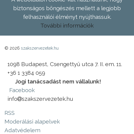
biztonságos böngészés mellett a legjobb
felhasználói élményt nyújthassuk.
További információk
© 2026
szakszervezetek.hu
1098 Budapest, Csengettyű utca 7. II. em. 11.
+36 1 3384 059
Jogi tanácsadást nem vállalunk!
Facebook
info
szakszervezetek.hu
RSS
Moderálási alapelvek
Adatvédelem