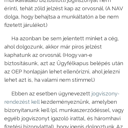
érinti, tehát zöld jelzést kap az orvosnál. (A NAV
dolga, hogy behajtsa a munkáltatón a be nem
fizetett járulékot.)
Ha azonban be sem jelentett minket a cég,
ahol dolgozunk, akkor már piros jelzést
kaphatunk az orvosnál. (Hogy van-e
biztosításunk, azt az Ügyfélkapus belépés után
az OEP honlapján lehet ellenőrizni, ahol jelezni
lehet azt is, ha valami nem stimmel.)
Ebben az esetben úgynevezett
jogviszony-
rendezést kell
kezdeményeznünk, amelyben
bizonyítanunk kell (pl. munkaszerződéssel, vagy
egyéb jogviszonyt igazoló irattal, és háromhavi
fizetési bizonylattal), hogy igenis dolgoztunk. Az