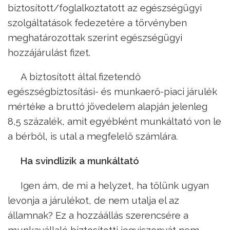
biztosított/foglalkoztatott az egészségügyi
szolgáltatások fedezetére a törvényben
meghatározottak szerint egészségügyi
hozzájárulást fizet.
A biztosított által fizetendő
egészségbiztosítási- és munkaerő-piaci járulék
mértéke a bruttó jövedelem alapján jelenleg
8,5 százalék, amit egyébként munkáltató von le
a bérből, is utal a megfelelő számlára.
Ha svindlizik a munkáltató
Igen ám, de mi a helyzet, ha tőlünk ugyan
levonja a járulékot, de nem utalja el az
államnak? Ez a hozzáállás szerencsére a
munkavállaló biztosítotti jogviszonyát nem