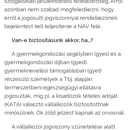
szolgáltatási járulékfizetési kötelezettség. Arról
azonban nem szabad megfeledkezni, hogy
erről a jogosulti jogviszonnyal rendelkezőnek
bejelentést kell teljesítenie a NAV felé.
Van-e biztosításunk akkor, ha…?
A gyermekgondozási segélyben (gyes) és a
gyermekgondozási díjban (gyed)
gyermeknevelési támogatásban (gyet)
részesülő személyek a Tbj. alapján
természetbeni egészségügyi ellátásra
jogosultak, míg pl. a kisadózók tételes adóját
(KATA) választó vállalkozók biztosítottnak
minősülnek. Ők zöld jelzést kapnak az orvosnál.
A vállalkozói jogviszony szünetelése alatt