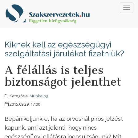
Toggl
navig
Kiknek kell az egészségügyi
szolgáltatási járulékot fizetniük?
A félállás is teljes
biztonságot jelenthet
Kategória:
Munkajog
2015.09.29. 17:00
Bepánikoljunk-e, ha az orvosnál piros jelzést
kapunk, ami azt jelenti, hogy nincs
egészségügyi ellátásra jogosultságunk? Mit