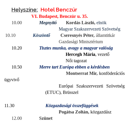
Helyszíne:
Hotel Benczúr
VI. Budapest, Benczúr u. 35.
10.00
Megnyitó
Kordás László,
elnök
Magyar Szakszervezeti Szövetség
10.10
Köszöntő
Cseresnyés Péter
,
államtitkár
Gazdasági Minisztérium
10.20
Tisztes munka, avagy a magyar valóság
Hercegh Mária
, vezető
Női tagozat
10.50
Merre tart Európa ebben a kérdésben
Montserrat Mir,
konföderációs
ügyvivő
Európai Szakszervezeti Szövetség
(ETUC), Brüsszel
11.30
Közgazdasági összefüggések
Pogátsa Zoltán,
közgazdász
12.00
Szünet