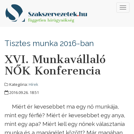
Toggl
navig
Tisztes munka 2016-ban
XVI. Munkavállaló
NŐK Konferencia
Kategória:
Hírek
2016.09.26. 18:51
Miért ér kevesebbet ma egy nő munkája,
mint egy férfié? Miért ér kevesebbet egy anya,
mint egy apa? Miért kell egy nőnek választania
munka és a magánélet között? Már magában