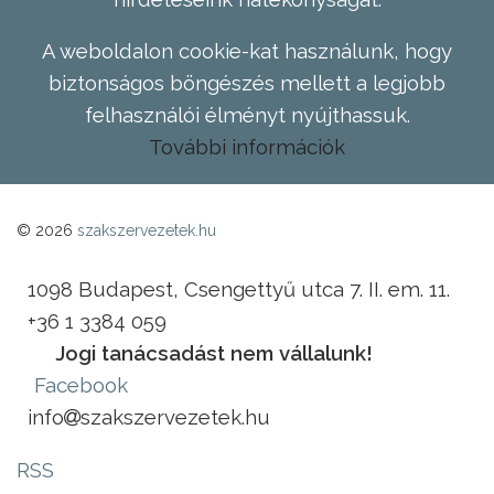
A weboldalon cookie-kat használunk, hogy
biztonságos böngészés mellett a legjobb
felhasználói élményt nyújthassuk.
További információk
© 2026
szakszervezetek.hu
1098 Budapest, Csengettyű utca 7. II. em. 11.
+36 1 3384 059
Jogi tanácsadást nem vállalunk!
Facebook
info
szakszervezetek.hu
RSS