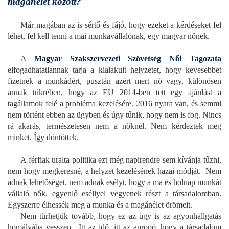
magánélet között?
Már magában az is sértő és fájó, hogy ezeket a kérdéseket fel
lehet, fel kell tenni a mai munkavállalónak, egy magyar nőnek.
A
Magyar Szakszervezeti Szövetség Női Tagozata
elfogadhatatlannak tarja a kialakult helyzetet, hogy kevesebbet
fizetnek a munkádért, pusztán azért mert nő vagy, különösen
annak tükrében, hogy az EU 2014-ben tett egy ajánlást a
tagállamok felé a probléma kezelésére. 2016 nyara van, és semmi
nem történt ebben az ügyben és úgy tűnik, hogy nem is fog. Nincs
rá akarás, természetesen nem a nőknél. Nem kérdeztek meg
minket. Így döntöttek.
A férfiak uralta politika ezt még napirendre sem kívánja tűzni,
nem hogy megkeresné, a helyzet kezelésének hazai módját.
Nem
adnak lehetőséget, nem adnak esélyt, hogy a ma és holnap munkát
vállaló nők, egyenlő eséllyel vegyenek részt a társadalomban.
Egyszerre élhessék meg a munka és a magánélet örömeit.
Nem tűrhetjük tovább, hogy ez az ügy is az agyonhallgatás
homályába vesszen.
Itt az idő, itt az apropó, hogy a társadalom