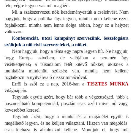
fele, végre tegyen valamit magáért.
Mi, a szakszervezeti nők kezdeményeztük a cselekvést. Nem
hagyjuk, hogy a politika úgy tegyen, mintha nem kellene ezzel
foglalkozni, mintha nem lenne dolga abban, hogy ez a helyzet
változzon.
K
onferenciát, utcai kampányt szervezünk, összefogásra
szólítjuk a női civil szervezeteket, a nőket.
Nem hagyjuk, hogy a téma egy napra legyen hír. Ne hagyjuk,
hogy Európa szívében, de valójában a peremén úgy
viselkedjenek
,
a társadalom felét kitevő nőkkel, akiknek a
munkájára mindenütt szükség van, mintha nem kellene
foglalkozni a nyilvánvaló diszkriminációval.
Erről is szól ez a nap, 2016-ban a
TISZTES MUNKA
világnapján.
Tegyünk együtt azért, hogy bár több a végzettséged, több a
hasznosítható kompetenciád, pusztán csak azért mivel nő vagy,
kevesebbet keresel.
Tegyünk azért, hogy a munka és a magánélet együtt is
megélhető legyen, és ne kelljen választani. Hiszen van megoldás,
csak idehaza is alkalmazni kellene. Mondjuk el, hogy mit