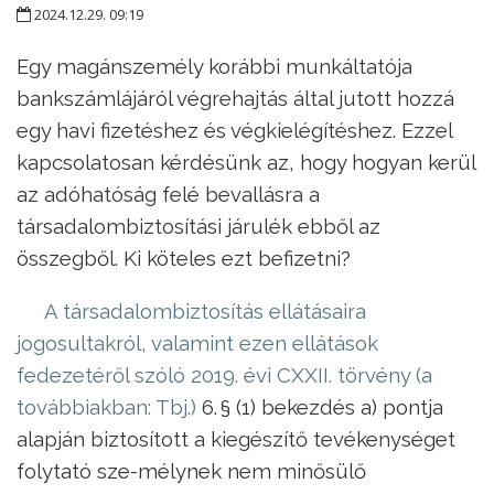
2024.12.29. 09:19
Egy magánszemély korábbi munkáltatója
bankszámlájáról végrehajtás által jutott hozzá
egy havi fizetéshez és végkielégítéshez. Ezzel
kapcsolatosan kérdésünk az, hogy hogyan kerül
az adóhatóság felé bevallásra a
társadalombiztosítási járulék ebből az
összegből. Ki köteles ezt befizetni?
A társadalombiztosítás ellátásaira
jogosultakról, valamint ezen ellátások
fedezetéről szóló 2019. évi CXXII. törvény (a
továbbiakban: Tbj.)
6. § (1) bekezdés a) pontja
alapján biztosított a kiegészítő tevékenységet
folytató sze-mélynek nem minősülő