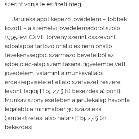
szerint vonja le és fizeti meg.
Járulékalapot képező jövedelem – többek
között – a személyi jövedelemadóról szóló
1995. évi CXVII. törvény szerint összevont
adóalapba tartozó önálló és nem önálló
tevékenységből származó bevételből az
adóelőleg-alap számításánál figyelembe vett
jövedelem, valamint a munkavállalói
érdekképviseletet ellátó szervezet részére
levont tagdíj [Tbj. 27. § (1) bekezdés a) pont].
Munkaviszony esetében a járulékalap havonta
legalább a minimálbér 30 százaléka
(járulékfizetési alsó határ) [Tbj. 27. § (2)
bekezdés].