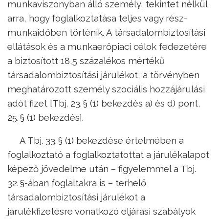
munkaviszonyban álló személy, tekintet nélkül
arra, hogy foglalkoztatása teljes vagy rész-
munkaidőben történik. A társadalombiztosítási
ellátások és a munkaerőpiaci célok fedezetére
a biztosított 18,5 százalékos mértékű
társadalombiztosítási járulékot, a törvényben
meghatározott személy szociális hozzájárulási
adót fizet [Tbj. 23. § (1) bekezdés a) és d) pont,
25. § (1) bekezdés].
A Tbj. 33. § (1) bekezdése értelmében a
foglalkoztató a foglalkoztatottat a járulékalapot
képező jövedelme után – figyelemmel a Tbj.
32. §-ában foglaltakra is – terhelő
társadalombiztosítási járulékot a
járulékfizetésre vonatkozó eljárási szabályok