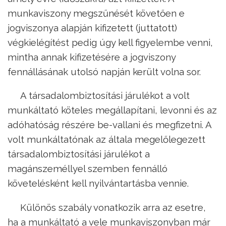
munkaviszony megszűnését követően e
jogviszonya alapján kifizetett (juttatott)
végkielégítést pedig úgy kell figyelembe venni,
mintha annak kifizetésére a jogviszony
fennállásának utolsó napján került volna sor.
A társadalombiztosítási járulékot a volt
munkáltató köteles megállapítani, levonni és az
adóhatóság részére be-vallani és megfizetni. A
volt munkáltatónak az általa megelőlegezett
társadalombiztosítási járulékot a
magánszeméllyel szemben fennálló
követelésként kell nyilvántartásba vennie.
Különös szabály vonatkozik arra az esetre,
ha a munkáltató a vele munkaviszonyban már