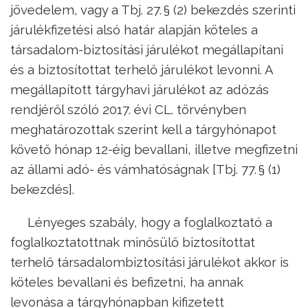
jövedelem, vagy a Tbj. 27. § (2) bekezdés szerinti
járulékfizetési alsó határ alapján köteles a
társadalom-biztosítási járulékot megállapítani
és a biztosítottat terhelő járulékot levonni. A
megállapított tárgyhavi járulékot az adózás
rendjéről szóló 2017. évi CL. törvényben
meghatározottak szerint kell a tárgyhónapot
követő hónap 12-éig bevallani, illetve megfizetni
az állami adó- és vámhatóságnak [Tbj. 77. § (1)
bekezdés].
Lényeges szabály, hogy a foglalkoztató a
foglalkoztatottnak minősülő biztosítottat
terhelő társadalombiztosítási járulékot akkor is
köteles bevallani és befizetni, ha annak
levonása a tárgyhónapban kifizetett