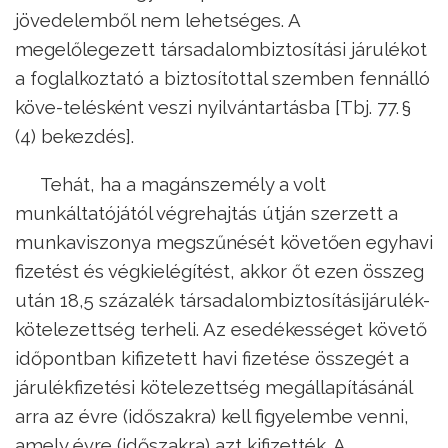
jövedelemből nem lehetséges. A
megelőlegezett társadalombiztosítási járulékot
a foglalkoztató a biztosítottal szemben fennálló
köve-telésként veszi nyilvántartásba [Tbj. 77. §
(4) bekezdés].
Tehát, ha a magánszemély a volt
munkáltatójától végrehajtás útján szerzett a
munkaviszonya megszűnését követően egyhavi
fizetést és végkielégítést, akkor őt ezen összeg
után 18,5 százalék társadalombiztosításijárulék-
kötelezettség terheli. Az esedékességet követő
időpontban kifizetett havi fizetése összegét a
járulékfizetési kötelezettség megállapításánál
arra az évre (időszakra) kell figyelembe venni,
amely évre (időszakra) azt kifizették. A