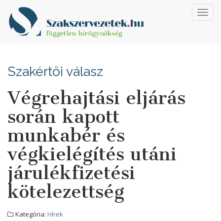
Toggl
navig
Szakértői válasz
Végrehajtási eljárás
során kapott
munkabér és
végkielégítés utáni
járulékfizetési
kötelezettség
Kategória:
Hírek