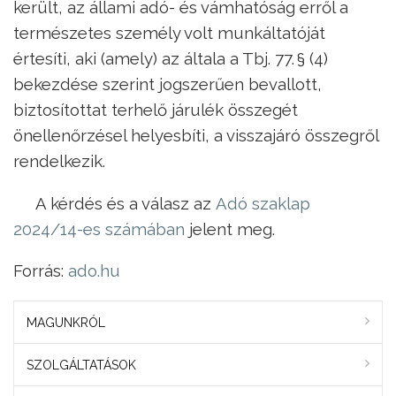
került, az állami adó- és vámhatóság erről a
természetes személy volt munkáltatóját
értesíti, aki (amely) az általa a Tbj. 77. § (4)
bekezdése szerint jogszerűen bevallott,
biztosítottat terhelő járulék összegét
önellenőrzésel helyesbíti, a visszajáró összegről
rendelkezik.
A kérdés és a válasz az
Adó szaklap
2024/
1
4-e
s számában
jelent meg.
Forrás:
ado.hu
MAGUNKRÓL
SZOLGÁLTATÁSOK