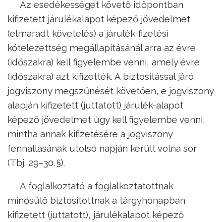
Az esedékességet követő időpontban
kifizetett járulékalapot képező jövedelmet
(elmaradt követelés) a járulék-fizetési
kötelezettség megállapításánál arra az évre
(időszakra) kell figyelembe venni, amely évre
(időszakra) azt kifizették. A biztosítással járó
jogviszony megszűnését követően, e jogviszony
alapján kifizetett (juttatott) járulék-alapot
képező jövedelmet úgy kell figyelembe venni,
mintha annak kifizetésére a jogviszony
fennállásának utolsó napján került volna sor
(Tbj. 29–30. §).
A foglalkoztató a foglalkoztatottnak
minősülő biztosítottnak a tárgyhónapban
kifizetett (juttatott), járulékalapot képező