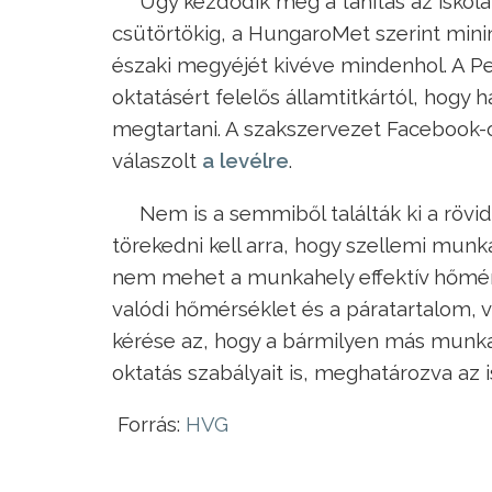
Úgy kezdődik meg a tanítás az iskol
csütörtökig, a HungaroMet szerint mini
északi megyéjét kivéve mindenhol. A 
oktatásért felelős államtitkártól, hogy 
megtartani. A szakszervezet Facebook-
válaszolt
a levélre
.
Nem is a semmiből találták ki a rövid
törekedni kell arra, hogy szellemi munk
nem mehet a munkahely effektív hőmérs
valódi hőmérséklet és a páratartalom, v
kérése az, hogy a bármilyen más munk
oktatás szabályait is, meghatározva az i
Forrás:
HVG