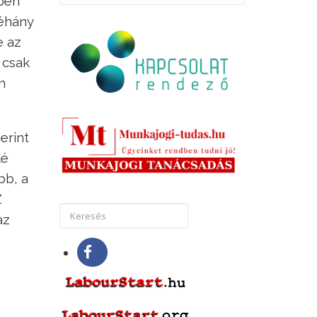
yben
néhány
e az
 csak
m
erint
lé
bb, a
Z
az