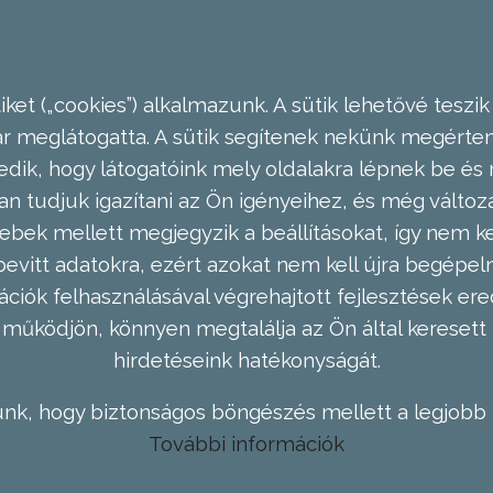
ket („cookies”) alkalmazunk. A sütik lehetővé teszik
meglátogatta. A sütik segítenek nekünk megérteni
dik, hogy látogatóink mely oldalakra lépnek be és 
n tudjuk igazítani az Ön igényeihez, és még válto
ebek mellett megjegyzik a beállításokat, így nem kel
evitt adatokra, ezért azokat nem kell újra begépel
ációk felhasználásával végrehajtott fejlesztések 
működjön, könnyen megtalálja az Ön által keresett 
hirdetéseink hatékonyságát.
nk, hogy biztonságos böngészés mellett a legjobb 
További információk