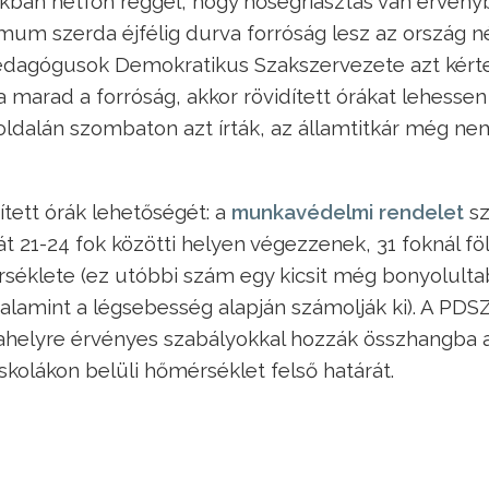
ákban hétfőn reggel, hogy hőségriasztás van érvén
mum szerda éjfélig durva forróság lesz az ország 
Pedagógusok Demokratikus Szakszervezete azt kért
ha marad a forróság, akkor rövidített órákat lehessen
oldalán szombaton azt írták, az államtitkár még ne
ített órák lehetőségét: a
munkavédelmi rendelet
sz
át 21-24 fok közötti helyen végezzenek, 31 foknál fö
éklete (ez utóbbi szám egy kicsit még bonyolulta
alamint a légsebesség alapján számolják ki). A PDS
ahelyre érvényes szabályokkal hozzák összhangba 
skolákon belüli hőmérséklet felső határát.