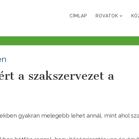
CÍMLAP
ROVATOK
KÖ
en
ért a szakszervezet a
mekben gyakran melegebb lehet annál, mint ahol s