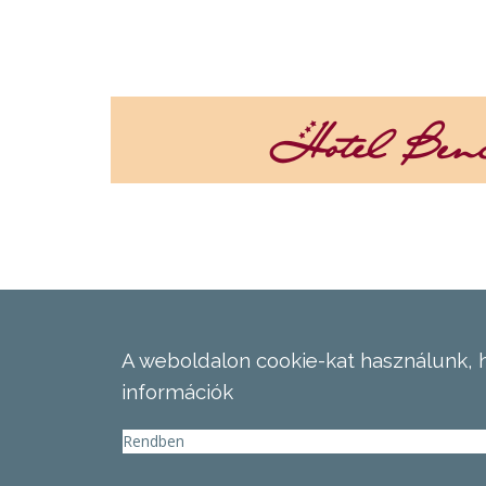
A weboldalon cookie-kat használunk, 
információk
Rendben