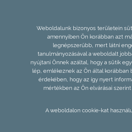
Weboldalunk bizonyos területein süti
amennyiben Ön korábban azt már 
legnépszerűbb, mert látni enge
tanulmányozásával a weboldalt jobba
nyújtani Önnek azáltal, hogy a sütik egy
lép, emlékeznek az Ön által korábban b
érdekében, hogy az így nyert inform
mértékben az Ön elvárásai szerint 
A weboldalon cookie-kat használu