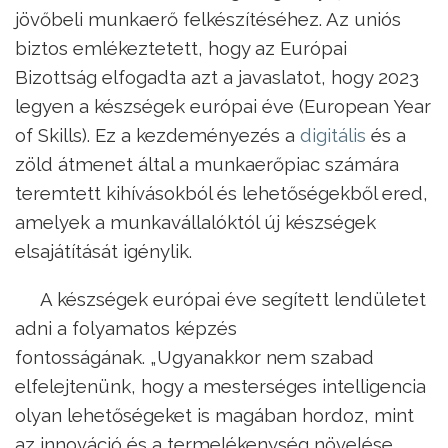
jövőbeli munkaerő felkészítéséhez. Az uniós
biztos emlékeztetett, hogy az Európai
Bizottság elfogadta azt a javaslatot, hogy 2023
legyen a készségek európai éve (European Year
of Skills). Ez a kezdeményezés a
digitális
és a
zöld átmenet által a munkaerőpiac számára
teremtett kihívásokból és lehetőségekből ered,
amelyek a munkavállalóktól új készségek
elsajátítását igénylik.
A készségek európai éve segített lendületet
adni a folyamatos képzés
fontosságának. „Ugyanakkor nem szabad
elfelejtenünk, hogy a mesterséges intelligencia
olyan lehetőségeket is magában hordoz, mint
az innováció és a termelékenység növelése.