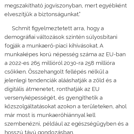
megszakítható jogviszonyban, mert egyébként
elveszítjük a biztonságunkat.”
Schmit figyelmeztetett arra, hogy a
demográfiai változások szintén súlyosbítani
fogják a munkaerő-piaci kihívásokat. A
munkaképes korú népesség száma az EU-ban
a 2022-es 265 millióról 2030-ra 258 millióra
csökken. Összehangolt fellépés nélkül a
jelenlegi tendenciák alááshatják a zöld és a
digitális átmenetet, ronthatják az EU
versenyképességét, és gyengíthetik a
közszolgáltatásokat azokon a területeken, ahol
már most is munkaerőhiánnyal kell
szembenézni, például az egészségügyben és a
hosszú távú gondozásban.