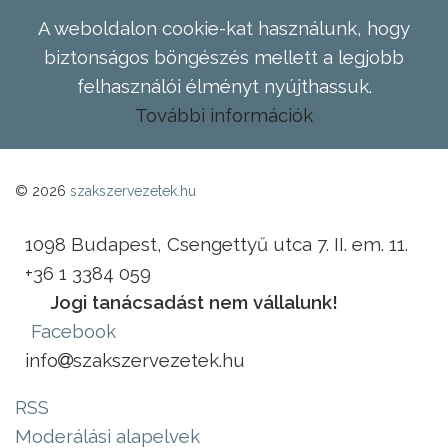
A weboldalon cookie-kat használunk, hogy
biztonságos böngészés mellett a legjobb
felhasználói élményt nyújthassuk.
További információk
© 2026
szakszervezetek.hu
1098 Budapest, Csengettyű utca 7. II. em. 11.
+36 1 3384 059
Jogi tanácsadást nem vállalunk!
Facebook
info
szakszervezetek.hu
RSS
Moderálási alapelvek