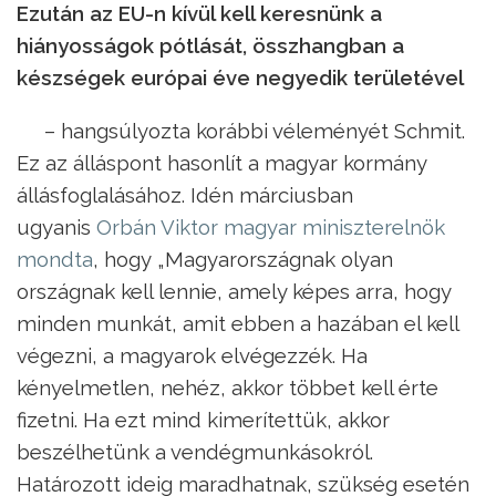
Ezután az EU-n kívül kell keresnünk a
hiányosságok pótlását, összhangban a
készségek európai éve negyedik területével
– hangsúlyozta korábbi véleményét Schmit.
Ez az álláspont hasonlít a magyar kormány
állásfoglalásához. Idén márciusban
ugyanis
Orbán Viktor magyar miniszterelnök
mondta
, hogy „Magyarországnak olyan
országnak kell lennie, amely képes arra, hogy
minden munkát, amit ebben a hazában el kell
végezni, a magyarok elvégezzék. Ha
kényelmetlen, nehéz, akkor többet kell érte
fizetni. Ha ezt mind kimerítettük, akkor
beszélhetünk a vendégmunkásokról.
Határozott ideig maradhatnak, szükség esetén