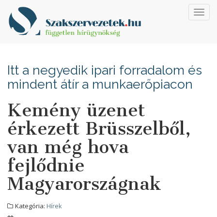
Toggl
navig
Itt a negyedik ipari forradalom és
mindent átír a munkaerőpiacon
Kemény üzenet
érkezett Brüsszelből,
van még hova
fejlődnie
Magyarországnak
Kategória:
Hírek