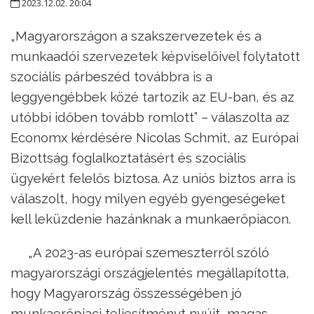
2023.12.02. 20:04
„Magyarországon a szakszervezetek és a
munkaadói szervezetek képviselőivel folytatott
szociális párbeszéd továbbra is a
leggyengébbek közé tartozik az EU-ban, és az
utóbbi időben tovább romlott” – válaszolta az
Economx kérdésére Nicolas Schmit, az Európai
Bizottság foglalkoztatásért és szociális
ügyekért felelős biztosa. Az uniós biztos arra is
válaszolt, hogy milyen egyéb gyengeségeket
kell leküzdenie hazánknak a munkaerőpiacon.
„A 2023-as európai szemeszterről szóló
magyarországi országjelentés megállapította,
hogy Magyarország összességében jó
munkaerőpiaci teljesítményt nyújt, magas