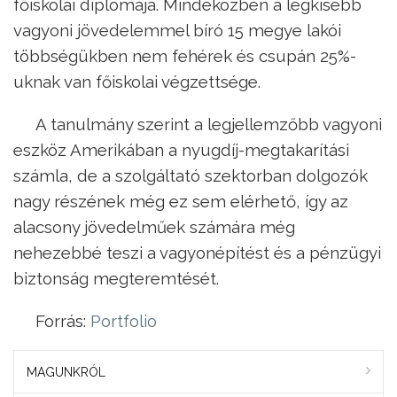
főiskolai diplomája. Mindeközben a legkisebb
vagyoni jövedelemmel bíró 15 megye lakói
többségükben nem fehérek és csupán 25%-
uknak van főiskolai végzettsége.
A tanulmány szerint a legjellemzőbb vagyoni
eszköz Amerikában a nyugdíj-megtakarítási
számla, de a szolgáltató szektorban dolgozók
nagy részének még ez sem elérhető, így az
alacsony jövedelműek számára még
nehezebbé teszi a vagyonépítést és a pénzügyi
biztonság megteremtését.
Forrás:
Portfolio
MAGUNKRÓL