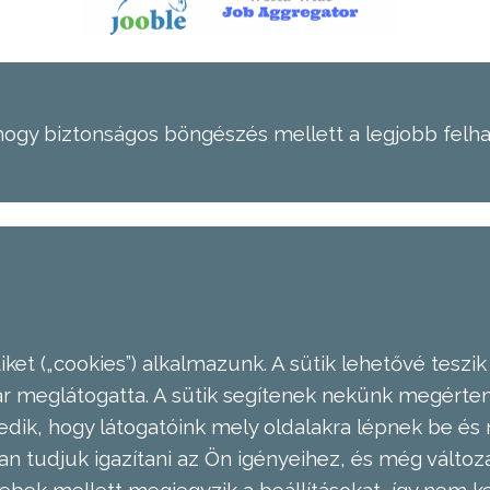
hogy biztonságos böngészés mellett a legjobb felh
ket („cookies”) alkalmazunk. A sütik lehetővé teszik
meglátogatta. A sütik segítenek nekünk megérteni
dik, hogy látogatóink mely oldalakra lépnek be és 
n tudjuk igazítani az Ön igényeihez, és még válto