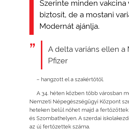
Szerinte minden vakcina 
biztosít, de a mostani var
Modernát ajánlja.
A delta variáns ellen 
Pfizer
– hangzott el a szakértőtől.
A 34. héten közben több városban me
Nemzeti Népegészségügyi Központ szer
heteken belül nőhet majd a fertőzötte
és Szombathelyen. A szerdai iskolakezd
az új fertőzettek száma.