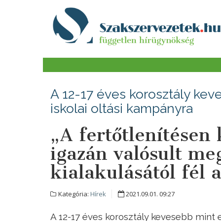
A 12-17 éves korosztály kev
iskolai oltási kampányra
„A fertőtlenítésen
igazán valósult me
kialakulásától fél 
Kategória:
Hírek
2021.09.01. 09:27
A 12-17 éves korosztály kevesebb mint e