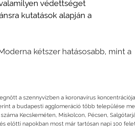
valamilyen védettséget
iánsra kutatások alapján a
a Moderna kétszer hatásosabb, mint a
gnőtt a szennyvízben a koronavírus koncentrációja
int a budapesti agglomeráció több települése mel
k száma Kecskeméten, Miskolcon, Pécsen, Salgótar
és előtti napokban most már tartósan napi 100 fele