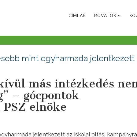
CÍMLAP
ROVATOK
KÖ
esebb mint egyharmada jelentkezett
 kívül más intézkedés ne
g” – gócpontok
a PSZ elnöke
gyharmada jelentkezett az iskolai oltási kampányra