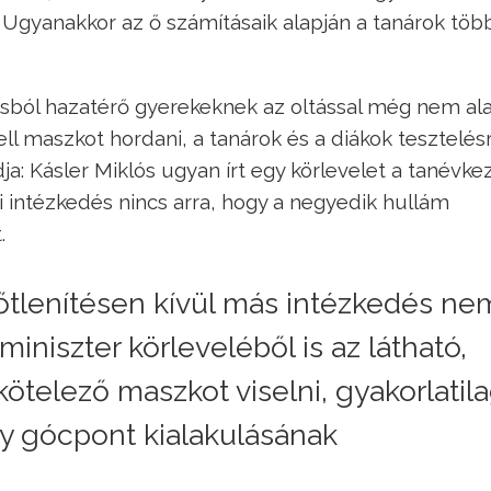
a. Ugyanakkor az ő számításaik alapján a tanárok töb
lásból hazatérő gyerekeknek az oltással még nem al
ll maszkot hordani, a tanárok és a diákok tesztelésr
a: Kásler Miklós ugyan írt egy körlevelet a tanévke
intézkedés nincs arra, hogy a negyedik hullám
.
őtlenítésen kívül más intézkedés ne
miniszter körleveléből is az látható,
ötelező maszkot viselni, gyakorlatil
y gócpont kialakulásának