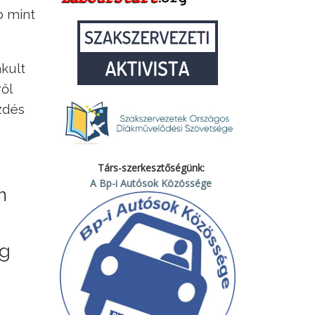
b mint
akult
ől
zdés
Társ-szerkesztőségünk:
A Bp-i Autósok Közössége
m
ag