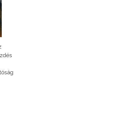
z
ezdés
atóság