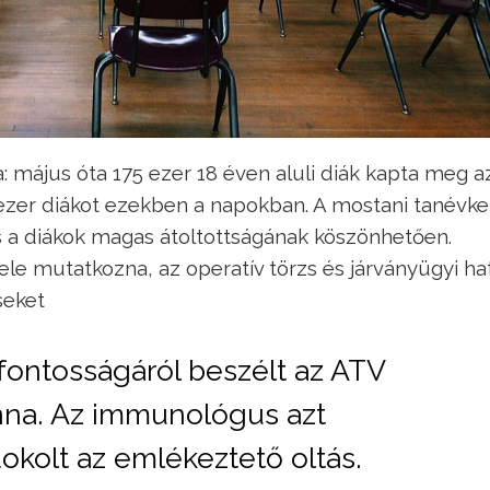
: május óta 175 ezer 18 éven aluli diák kapta meg a
 ezer diákot ezekben a napokban. A mostani tanévk
 a diákok magas átoltottságának köszönhetően.
ele mutatkozna, az operatív törzs és járványügyi h
seket
fontosságáról beszélt az ATV
anna. Az immunológus azt
kolt az emlékeztető oltás.