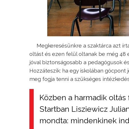
Megkeresésünkre a szaktárca azt írta
oltást és ezen felül oltanak be még 48
jóval biztonságosabb a pedagógusok és
Hozzáteszik: ha egy iskolában gócpont j
meg fogja tenni a szükséges intézkedé
Közben a harmadik oltás 
Startban Lisziewicz Juli
mondta: mindenkinek indo