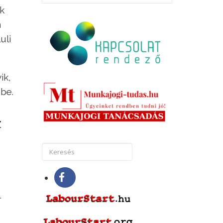
k
n
uli
ik,
 be.
z
.