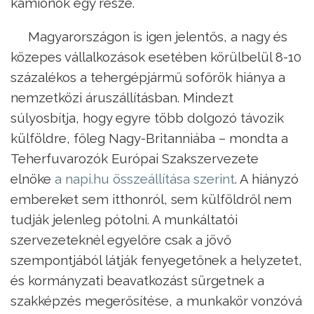
kamionok egy része.
Magyarországon is igen jelentős, a nagy és
közepes vállalkozások esetében körülbelül 8-10
százalékos a tehergépjármű sofőrök hiánya a
nemzetközi áruszállításban. Mindezt
súlyosbítja, hogy egyre több dolgozó távozik
külföldre, főleg Nagy-Britanniába – mondta a
Teherfuvarozók Európai Szakszervezete
elnöke
a napi.hu összeállítása szerint
. A hiányzó
embereket sem itthonról, sem külföldről nem
tudják jelenleg pótolni. A munkáltatói
szervezeteknél egyelőre csak a jövő
szempontjából látják fenyegetőnek a helyzetet,
és kormányzati beavatkozást sürgetnek a
szakképzés megerősítése, a munkakör vonzóvá