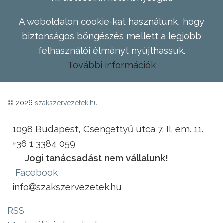
A weboldalon cookie-kat használunk, hogy
biztonságos böngészés mellett a legjobb
felhasználói élményt nyújthassuk.
További információk
© 2026
szakszervezetek.hu
1098 Budapest, Csengettyű utca 7. II. em. 11.
+36 1 3384 059
Jogi tanácsadást nem vállalunk!
Facebook
info
szakszervezetek.hu
RSS