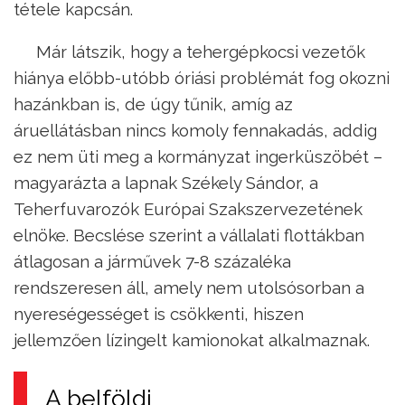
tétele kapcsán.
Már látszik, hogy a tehergépkocsi vezetők
hiánya előbb-utóbb óriási problémát fog okozni
hazánkban is, de úgy tűnik, amíg az
áruellátásban nincs komoly fennakadás, addig
ez nem üti meg a kormányzat ingerküszöbét –
magyarázta a lapnak Székely Sándor, a
Teherfuvarozók Európai Szakszervezetének
elnöke. Becslése szerint a vállalati flottákban
átlagosan a járművek 7-8 százaléka
rendszeresen áll, amely nem utolsósorban a
nyereségességet is csökkenti, hiszen
jellemzően lízingelt kamionokat alkalmaznak.
A belföldi