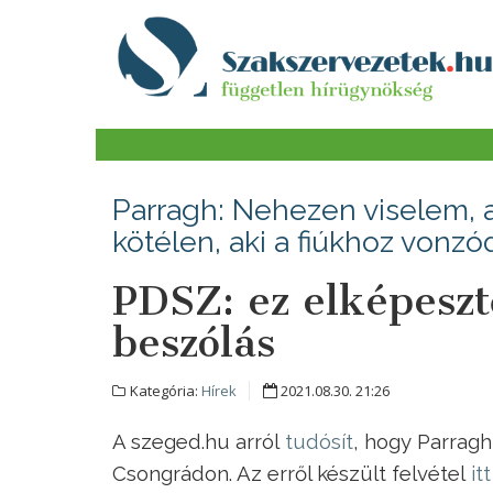
Parragh: Nehezen viselem, am
kötélen, aki a fiúkhoz vonzó
PDSZ: ez elképeszt
beszólás
Kategória:
Hírek
2021.08.30. 21:26
A szeged.hu arról
tudósít
, hogy Parragh
Csongrádon. Az erről készült felvétel
itt