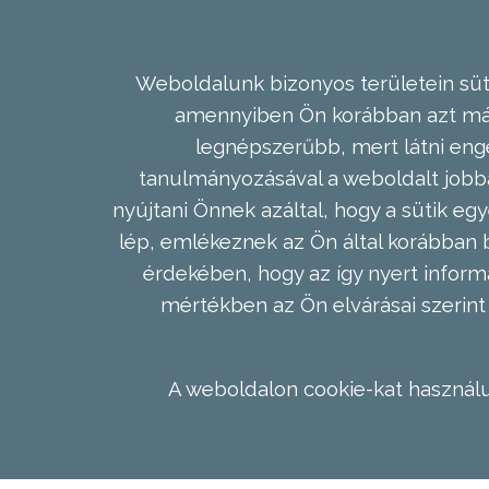
Weboldalunk bizonyos területein süti
amennyiben Ön korábban azt már 
legnépszerűbb, mert látni enge
tanulmányozásával a weboldalt jobba
nyújtani Önnek azáltal, hogy a sütik egy
lép, emlékeznek az Ön által korábban b
érdekében, hogy az így nyert inform
mértékben az Ön elvárásai szerint 
A weboldalon cookie-kat használu