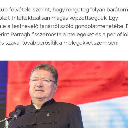
ub felvétele szerint, hogy rengeteg “olyan barátom
ket. Intellektuálisan magas képzettségűek. Egy
bele a testnevelő tanárról szóló gondolatmenetébe. 
rint Parragh összemosta a melegeket és a pedofilo
 szavai továbberősítik a melegekkel szembeni