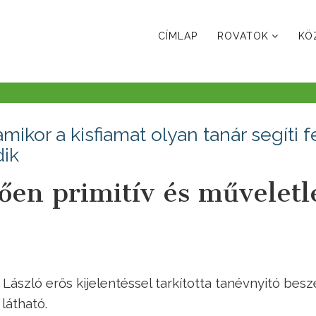
CÍMLAP
ROVATOK
KÖ
ikor a kisfiamat olyan tanár segíti fe
dik
ően primitív és műveletl
 László erős kijelentéssel tarkította tanévnyitó bes
látható.