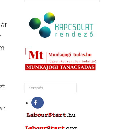
ár
r
om
zt
en