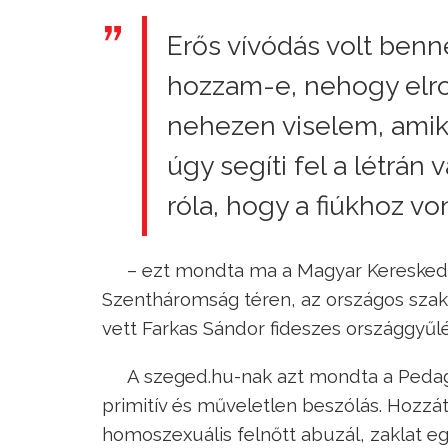
Erős vívódás volt ben
hozzam-e, nehogy elro
nehezen viselem, amiko
úgy segíti fel a létrá
róla, hogy a fiúkhoz vo
– ezt mondta ma a Magyar Keresked
Szentháromság téren, az országos sza
vett Farkas Sándor fideszes országgyűlés
A szeged.hu-nak azt mondta a Peda
primitív és műveletlen beszólás. Hozzát
homoszexuális felnőtt abuzál, zaklat e