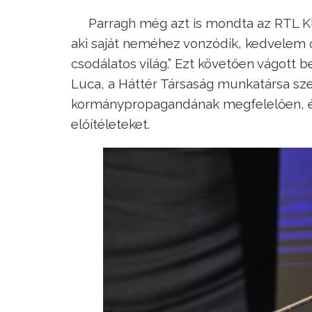
Parragh még azt is mondta az RTL Kl
aki saját neméhez vonzódik, kedvelem ő
csodálatos világ.” Ezt követően vágott 
Luca, a Háttér Társaság munkatársa sze
kormánypropagandának megfelelően, és
előítéleteket.