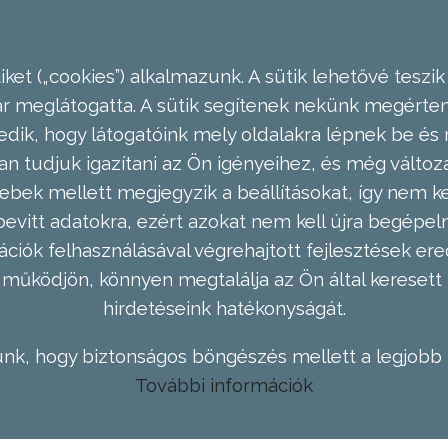
ket („cookies”) alkalmazunk. A sütik lehetővé teszik
meglátogatta. A sütik segítenek nekünk megérteni
dik, hogy látogatóink mely oldalakra lépnek be és 
n tudjuk igazítani az Ön igényeihez, és még válto
ebek mellett megjegyzik a beállításokat, így nem kel
evitt adatokra, ezért azokat nem kell újra begépel
ációk felhasználásával végrehajtott fejlesztések 
működjön, könnyen megtalálja az Ön által keresett 
hirdetéseink hatékonyságát.
nk, hogy biztonságos böngészés mellett a legjobb 
További információk